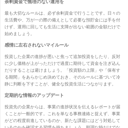
余剰資金で無理のない運用を
最も大切なルールは、必ず余剰資金で行うことです。日々の
生活費や、万が一の際の備えとして必要な預貯金には手を付
けず、運用に回しても生活に支障が出ない範囲の金額だけで
始めましょう。
感情に左右されないマイルール
投資した企業の進捗が悪いと焦って追加投資をしたり、反対
に少し価格が上がっただけで過度に期待して資金を注ぎ込ん
だりすることは避けましょう。「投資額の上限」や「保有す
る期間」をあらかじめ決めておき、そのルールに基づいて冷
静に判断を下すことが、健全な投資生活につながります。
定期的な情報のアップデート
投資先の企業からは、事業の進捗状況を伝えるレポートが届
くことが一般的です。これを単なる事務連絡と捉えず、事業
がどの程度前進しているのか、新たな課題にはどう対処して
いるのかを確認する習慣を持ちましょう。順調な時だけでな