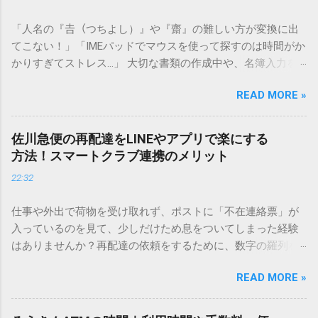
「人名の『𠮷（つちよし）』や『齋』の難しい方が変換に出
てこない！」「IMEパッドでマウスを使って探すのは時間がか
かりすぎてストレス…」 大切な書類の作成中や、名簿入力を
しているときに、お目当ての漢字がサッと出てこないと焦っ
READ MORE »
てしまいますよね。多くの人が「IMEパッド（手書き入力）」
を使いますが、実はマウスで一画ずつ書くのは非効率です
し、似た漢字が多すぎて結局見つからないことも少なくあり
佐川急便の再配達をLINEやアプリで楽にする
ません。 そこで今回は、IMEパッドを使わずに、特定のコー
方法！スマートクラブ連携のメリット
ドを打ち込むだけで一瞬で旧字や外字、特殊記号を呼び出す
22:32
「文字コード入力」のテクニックを詳しく解説します。 この
方法をマスターすれば、もう難しい漢字の入力で手を止める
仕事や外出で荷物を受け取れず、ポストに「不在連絡票」が
必要はありません。 1. なぜ「変換」しても旧字・外字が出て
入っているのを見て、少しだけため息をついてしまった経験
こないのか？ そもそも、なぜ普通の変換で出てこない漢字が
はありませんか？再配達の依頼をするために、数字の羅列を
あるのでしょうか。その理由は、パソコンが文字を認識する
電話で打ち込んだり、ドライバーさんの手を煩わせてしまう
仕組みにあります。 日本のパソコンで一般的に使われる漢字
READ MORE »
ことに申し訳なさを感じたりすることもあるかもしれませ
は、JIS規格（日本産業規格）によって「第1水準」「第2水
ん。 「もっとスムーズに、自分のタイミングで受け取りた
準」といった形で整理されています。しかし、人名や地名に
い」 「わざわざ電話をかけずに、スマホ一つで完結させた