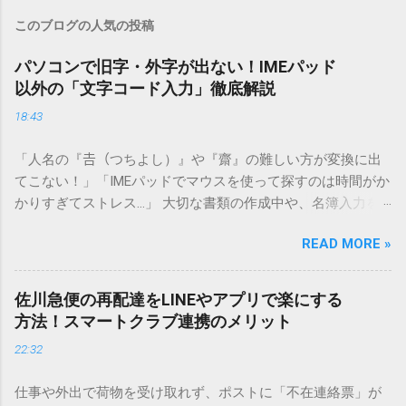
このブログの人気の投稿
パソコンで旧字・外字が出ない！IMEパッド
以外の「文字コード入力」徹底解説
18:43
「人名の『𠮷（つちよし）』や『齋』の難しい方が変換に出
てこない！」「IMEパッドでマウスを使って探すのは時間がか
かりすぎてストレス…」 大切な書類の作成中や、名簿入力を
しているときに、お目当ての漢字がサッと出てこないと焦っ
READ MORE »
てしまいますよね。多くの人が「IMEパッド（手書き入力）」
を使いますが、実はマウスで一画ずつ書くのは非効率です
し、似た漢字が多すぎて結局見つからないことも少なくあり
佐川急便の再配達をLINEやアプリで楽にする
ません。 そこで今回は、IMEパッドを使わずに、特定のコー
方法！スマートクラブ連携のメリット
ドを打ち込むだけで一瞬で旧字や外字、特殊記号を呼び出す
22:32
「文字コード入力」のテクニックを詳しく解説します。 この
方法をマスターすれば、もう難しい漢字の入力で手を止める
仕事や外出で荷物を受け取れず、ポストに「不在連絡票」が
必要はありません。 1. なぜ「変換」しても旧字・外字が出て