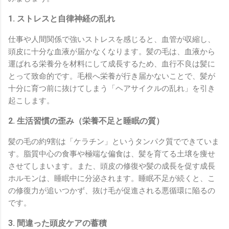
1. ストレスと自律神経の乱れ
仕事や人間関係で強いストレスを感じると、血管が収縮し、
頭皮に十分な血液が届かなくなります。髪の毛は、血液から
運ばれる栄養分を材料にして成長するため、血行不良は髪に
とって致命的です。毛根へ栄養が行き届かないことで、髪が
十分に育つ前に抜けてしまう「ヘアサイクルの乱れ」を引き
起こします。
2. 生活習慣の歪み（栄養不足と睡眠の質）
髪の毛の約9割は「ケラチン」というタンパク質でできていま
す。脂質中心の食事や極端な偏食は、髪を育てる土壌を痩せ
させてしまいます。また、頭皮の修復や髪の成長を促す成長
ホルモンは、睡眠中に分泌されます。睡眠不足が続くと、こ
の修復力が追いつかず、抜け毛が促進される悪循環に陥るの
です。
3. 間違った頭皮ケアの蓄積