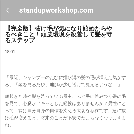
スキップしてメイン コンテンツに移動
standupworkshop.com
【完全版】抜け毛が気になり始めたらや
るべきこと！頭皮環境を改善して髪を守
るステップ
18:01
「最近、シャンプーのたびに排水溝の髪の毛が増えた気がす
る」「鏡を見るたび、地肌が少し透けて見えるような……」
朝起きた時や髪を洗っている最中、ふと手に絡みつく髪の毛
を見て、心臓がドキッとした経験はありませんか？男性にと
って、髪は自分自身の自信を支える大切な存在です。急に抜
け毛が増えると、将来のことが不安でたまらなくなりますよ
ね。