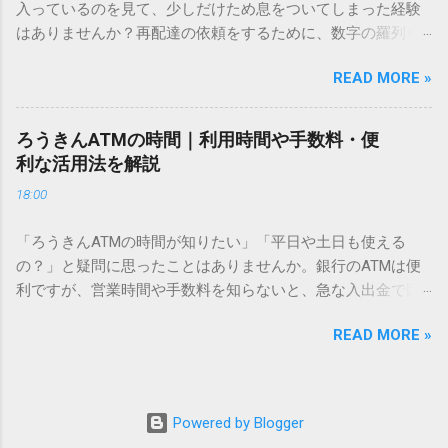
入っているのを見て、少しだけため息をついてしまった経験
こないのか？ そもそも、なぜ普通の変換で出てこない漢字が
はありませんか？再配達の依頼をするために、数字の羅列を
あるのでしょうか。その理由は、パソコンが文字を認識する
電話で打ち込んだり、ドライバーさんの手を煩わせてしまう
仕組みにあります。 日本のパソコンで一般的に使われる漢字
READ MORE »
ことに申し訳なさを感じたりすることもあるかもしれませ
は、JIS規格（日本産業規格）によって「第1水準」「第2水
ん。 「もっとスムーズに、自分のタイミングで受け取りた
準」といった形で整理されています。しかし、人名や地名に
い」 「わざわざ電話をかけずに、スマホ一つで完結させた
使われる非常に古い漢字（旧字）や、特定の組織だけで作ら
ろうきんATMの時間｜利用時間や手数料・便
い」 そんな願いを叶えてくれるのが、佐川急便の会員制サー
れた「外字」は、この一般的な変換リストに含まれていない
利な活用法を解説
ビス「スマートクラブ」と、LINEや公式アプリの連携です。
ことが多いのです。 そこで登場するのが「Unicode（ユニコ
18:00
これらを活用するだけで、再配達のストレスは驚くほど軽く
ード）」や「JISコード」といった 文字コード です。パソコ
なります。この記事では、忙しい毎日をサポートする便利な
ン上のすべての文字には、いわば「住所」のような番号が割
「ろうきんATMの時間が知りたい」「平日や土日も使える
受け取り術と、連携による具体的なメリットを徹底解説しま
り振られています。変換候補に出ない文字でも、この住所
の？」と疑問に思ったことはありませんか。銀行のATMは便
す。 佐川急便の再配達が劇的に変わる「スマートクラブ」と
（コード）を直接指定すれば、確実に呼び出すことができる
利ですが、営業時間や手数料を知らないと、急な入出金で困
は？ まず押さえておきたいのが、佐川急便の個人向け無料会
のです。 2. Windows標準機能！文字コードで漢字を出す「16
ることもあります。この記事では、 ろうきん（労働金庫）の
員サービス「スマートクラブ」です。これは、荷物の配送状
進数入力」 最も汎用性が高く、特別なソフトも不要なのが
READ MORE »
ATM営業時間や利用の注意点、便利な活用法 を詳しく解説し
況をリアルタイムで管理するための基盤となるサービスで
「Unicode」を直接入力する方法です。Wordやメモ帳など、
ます。 1. ろうきんATMの基本営業時間 ろうきんATMは、利用
す。 以前はウェブサイトを開いてログインする手間がありま
多くのWindowsアプリケーションで使用できます。 具体的な
する場所によって時間が異なりますが、一般的には次の通り
したが、現在はLINEやアプリと紐付けることで、その利便性
手順（Unicode入力） 入力したい文字の「Unicode（例：
です。 1-1. 店舗内ATM 平日：9:00〜17:00 土曜・日曜・祝
が飛躍的に向上しています。登録を済ませておくだけで、荷
Powered by Blogger
20BB7）」を把握する。 入力モードを「半角」にする（※重
日：休止（※一部店舗では土曜日のみ利用可能） 店舗内ATM
物が発送された瞬間に通知が届き、不在になる前にあらかじ
要）。 **「20BB7」**と入力する。 直後にキーボードの**