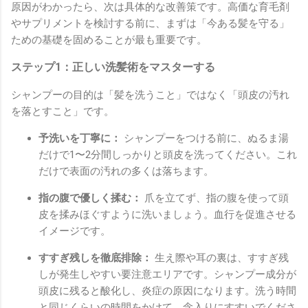
原因がわかったら、次は具体的な改善策です。高価な育毛剤
やサプリメントを検討する前に、まずは「今ある髪を守る」
ための基礎を固めることが最も重要です。
ステップ1：正しい洗髪術をマスターする
シャンプーの目的は「髪を洗うこと」ではなく「頭皮の汚れ
を落とすこと」です。
予洗いを丁寧に：
シャンプーをつける前に、ぬるま湯
だけで1〜2分間しっかりと頭皮を洗ってください。これ
だけで表面の汚れの多くは落ちます。
指の腹で優しく揉む：
爪を立てず、指の腹を使って頭
皮を揉みほぐすように洗いましょう。血行を促進させる
イメージです。
すすぎ残しを徹底排除：
生え際や耳の裏は、すすぎ残
しが発生しやすい要注意エリアです。シャンプー成分が
頭皮に残ると酸化し、炎症の原因になります。洗う時間
と同じくらいの時間をかけて、念入りにすすいでくださ