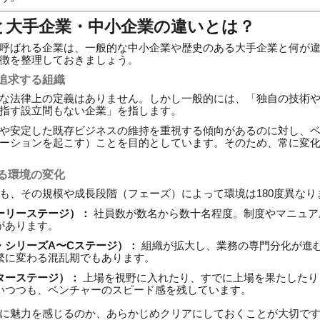
と大手企業・中小企業の違いとは？
呼ばれる企業は、一般的な中小企業や歴史のある大手企業と何が
徴を整理しておきましょう。
追求する組織
な法律上の定義はありません。しかし一般的には、「独自の技術
指す設立間もない企業」を指します。
や安定した既存ビジネスの維持を重視する傾向があるのに対し、
ーションを起こす）ことを目的としています。そのため、常に変
る環境の変化
も、その規模や成長段階（フェーズ）によって環境は180度異なり
ーリーステージ）：
社員数が数名から数十名程度。制度やマニュア
があります。
・シリーズA〜Cステージ）：
組織が拡大し、業務の専門分化が進
繁に変わる混乱期でもあります。
ターステージ）：
上場を視野に入れたり、すでに上場を果たしたり
いつつも、ベンチャーのスピード感を残しています。
に魅力を感じるのか、あらかじめクリアにしておくことが大切で