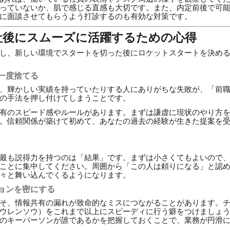
っていないか、肌で感じる直感も大切です。また、内定前後で可
に面談させてもらうよう打診するのも有効な対策です。
社後にスムーズに活躍するための心得
し、新しい環境でスタートを切った後にロケットスタートを決め
一度捨てる
、輝かしい実績を持っていたりする人にありがちな失敗が、「前
の手法を押し付けてしまうことです。
有のスピード感やルールがあります。まずは謙虚に現状のやり方
。信頼関係が築けて初めて、あなたの過去の経験が生きた提案を
最も説得力を持つのは「結果」です。まずは小さくてもよいので
ことに集中してください。周囲から「この人は頼りになる」と認
々と舞い込んでくるようになります。
ョンを密にする
そ、情報共有の漏れが致命的なミスにつながることがあります。
ウレンソウ）をこれまで以上にスピーディに行う癖をつけましょ
のキーパーソンが誰であるかを把握しておくことで、業務が円滑