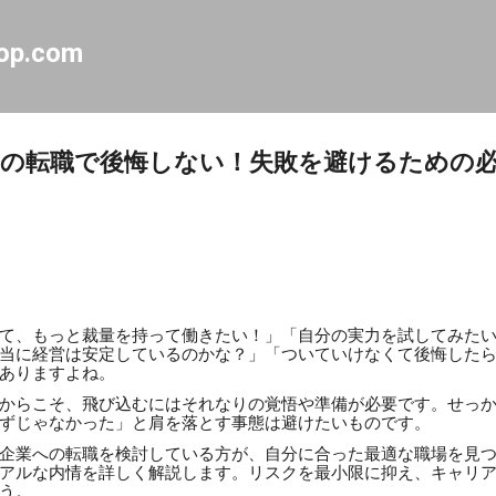
スキップしてメイン コンテンツに移動
op.com
の転職で後悔しない！失敗を避けるための
て、もっと裁量を持って働きたい！」「自分の実力を試してみた
当に経営は安定しているのかな？」「ついていけなくて後悔した
ありますよね。
からこそ、飛び込むにはそれなりの覚悟や準備が必要です。せっ
ずじゃなかった」と肩を落とす事態は避けたいものです。
企業への転職を検討している方が、自分に合った最適な職場を見
アルな内情を詳しく解説します。リスクを最小限に抑え、キャリ
う。