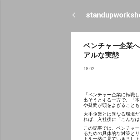
standupworksh
ベンチャー企業へ
アルな実態
18:02
「ベンチャー企業に転職し
出そうとする一方で、「本
や疑問が頭をよぎることも
大手企業とは異なる環境だ
れば、入社後に「こんなは
この記事では、ベンチャー
るための具体的な対策とリ
トを一緒に見ていきましょ