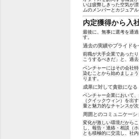
いは疲弊しきった空気が漂
ムのメンバーとカジュアル
内定獲得から入
最後に、無事に選考を通過
す。
過去の実績やプライドを
前職が大手企業であったり
こうするべきだ」と、過去
ベンチャーにはその会社特
染むことから始めましょう
ります。
成果に対して貪欲になる
ベンチャー企業において、
（クイックウィン）を出す
量と魅力的なチャンスが次
周囲とのコミュニケーシ
変化が激しい環境だからこ
し、報告・連絡・相談（ホ
とも積極的に交流し、社内