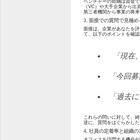
ベンチャーの命綱は資金で
（VC）や大手企業から出
第三者機関から事業の将来
3. 面接での質問で見極め
面接は、企業があなたを評
て、以下のポイントを確認
「現在
「今回募
「過去に
これらの問いに対して、綺
逆に、質問をはぐらかした
4. 社員の定着率と組織
オフィスを訪問する機会が