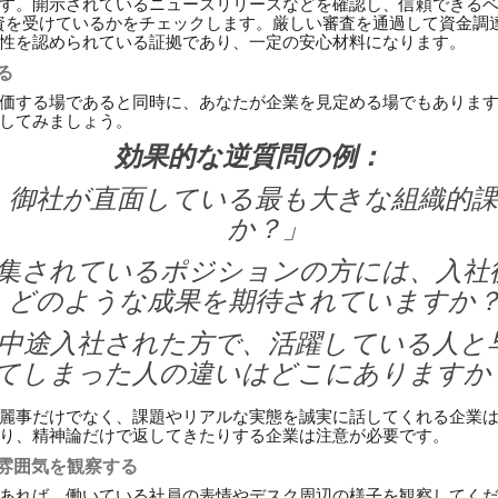
す。開示されているニュースリリースなどを確認し、信頼できる
資を受けているかをチェックします。厳しい審査を通過して資金調
性を認められている証拠であり、一定の安心材料になります。
る
価する場であると同時に、あなたが企業を見定める場でもありま
してみましょう。
効果的な逆質問の例：
、御社が直面している最も大きな組織的
か？」
集されているポジションの方には、入社
どのような成果を期待されていますか
中途入社された方で、活躍している人と
てしまった人の違いはどこにありますか
麗事だけでなく、課題やリアルな実態を誠実に話してくれる企業
り、精神論だけで返してきたりする企業は注意が必要です。
の雰囲気を観察する
あれば、働いている社員の表情やデスク周辺の様子を観察してく