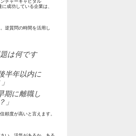
ベンチャーキャピタル
達に成功している企業は、
す。逆質問の時間を活用し
課題は何です
後半年以内に
？」
早期に離職し
？」
は信頼度が高いと言えます。
ださい。活気があるか、ある