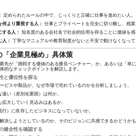
：
定められたルールの中で、じっくりと正確に仕事を進めたい人。
を何より重視する人：
仕事とプライベートを完全に切り離し、残業
にする人：
知名度のある会社名で社会的信用を得ることに価値を感
む人：
丁寧なマニュアルや教育制度がないと不安で動けなくなって
の「企業見極め」具体策
募先が「挑戦する価値のある優良ベンチャー」か、あるいは「単
体的なチェックポイントを解説します。
続性と優位性を探る
ービスや製品が、なぜ市場で売れているのかを分析しましょう。
な違い（差別化要因）は何か。
も拡大していく見込みはあるか。
流行）に依存したビジネスになっていないか。
解決しようとしているのか、そのビジョンに共感できるかどうか
務の健全性を確認する