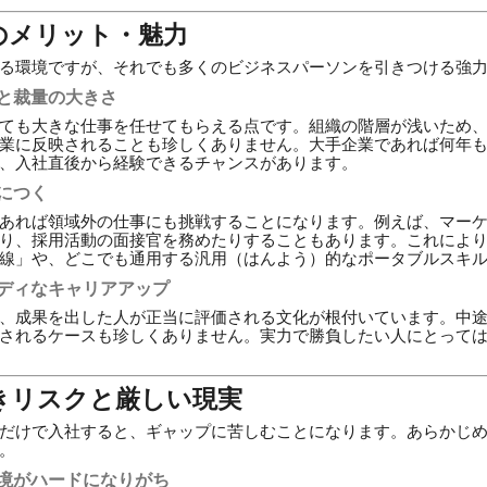
のメリット・魅力
る環境ですが、それでも多くのビジネスパーソンを引きつける強
ドと裁量の大きさ
ても大きな仕事を任せてもらえる点です。組織の階層が浅いため
業に反映されることも珍しくありません。大手企業であれば何年
、入社直後から経験できるチャンスがあります。
身につく
あれば領域外の仕事にも挑戦することになります。例えば、マー
り、採用活動の面接官を務めたりすることもあります。これによ
線」や、どこでも通用する汎用（はんよう）的なポータブルスキ
ーディなキャリアアップ
、成果を出した人が正当に評価される文化が根付いています。中途
されるケースも珍しくありません。実力で勝負したい人にとって
きリスクと厳しい現実
だけで入社すると、ギャップに苦しむことになります。あらかじ
。
環境がハードになりがち