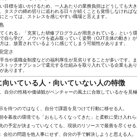
い目標を追いかけるため、一人あたりの業務負担はどうしても大
、タスクの締め切りに追われる日々が続くことも覚悟しなければ
にとっては、ストレスを感じやすい職場と言えます。
熟
てくれる」「充実した研修プログラムが用意されている」という
で自ら学び、ノウハウを盗み取っていく姿勢（OJT主体の動き）
方は、放置されているように感じてしまう可能性があります。
不安定さ
手当や退職金制度などの福利厚生が見劣りすることが多いです。
ストックオプションで還元する仕組みを取り入れている企業もあ
があります。
に向いている人・向いていない人の特徴
、自分の性格や価値観がベンチャーの風土に合致しているかを見
示を待つのではなく、自分で課題を見つけて行動に移せる人。
朝令暮改の環境でも「おもしろくなってきた」と柔軟に受け入れら
先の予定が決まっていなくても、現状のリソースで最善を尽くせる
：
会社の問題を他人事にせず、自分の手で解決しようと思える人。