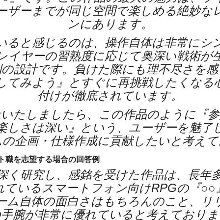
ーザーまでが同じ空間で楽しめる絶妙な
ンにあります。
いると感じるのは、操作自体は非常にシ
レイヤーの習熟度に応じて奥深い戦術が
則の設計です。負けた際にも理不尽さを感
してみよう』とすぐに再挑戦したくなる
付けが徹底されています。
社いたしましたら、この作品のように『参
楽しさは深い』という、ユーザーを魅了
ムの企画・仕様作成に貢献したいと考えて
ト職を志望する場合の回答例
深く研究し、感銘を受けた作品は、長年
れているスマートフォン向けRPGの『○○
ーム自体の面白さはもちろんのこと、リ
の手腕が非常に優れていると考えておりま