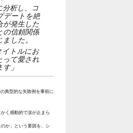
に分析し、コ
プデートを絶
合が発生した
との信頼関係
じました。
タイトルにお
たって愛され
ます」
下の典型的な失敗例を事前に
にかく感動的で涙が止まら
たのか」という要因を、シ