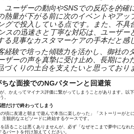
、ユーザーの動向やSNSでの反応を的確
の熱量が下がる前に次のイベントやアッ
ングで投入している点です。また、不具
ンスの迅速さと丁寧な対応は、ユーザー
する見事なカスタマーケアの手本だと感
客経験で培った傾聴力を活かし、御社の
ーザーの声を真摯に受け止め、長期にわ
品づくりの土台を支えたいと思っており
がちな面接でのNGパターンと回避策
が、かえってマイナス評価に繋がってしまうことがあります。以
う。
感想だけで終わってしまう
の頃に友達と朝まで遊んで本当に楽しかった」「ストーリーがと
、主観的なエピソードに終始するケースです。
を語ることは悪くありませんが、必ず「なぜそこまで夢中になれ
するパートを付け加えてください。