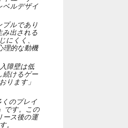
レベルデザイ
ンプルであり
生み出される
じにくく、
心理的な動機
入障壁は低
し続けるゲー
おります」
多くのプレイ
』です。この
リース後の運
す。