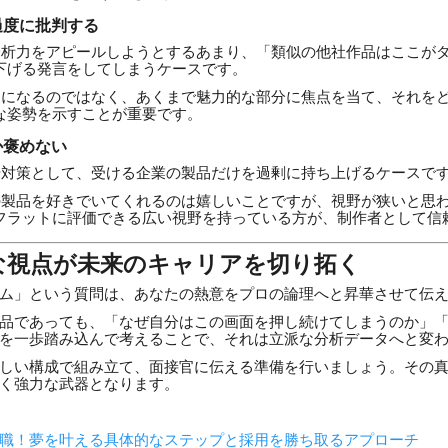
過度に批判する
析力をアピールしようとするあまり、「類似の他社作品はここが
下げる発言をしてしまうケースです。
になるのではなく、あくまで魅力的な部分に焦点を当て、それを
な姿勢を示すことが重要です。
か褒めない
対策として、受ける企業の製品だけを過剰に持ち上げるケースで
製品を好きでいてくれるのは嬉しいことですが、視野が狭いと思
フラットに評価できる広い視野を持っている方が、制作者として信
な視点が未来のキャリアを切り拓く
ム」という質問は、あなたの熱意をプロの論理へと昇華させて伝
品であっても、「なぜ自分はこの画面を押し続けてしまうのか」
を一歩踏み込んで考えることで、それは立派な分析データへと変
しい構成で組み立て、面接官に伝える準備を行いましょう。その
く強力な武器となります。
職！夢を叶える具体的なステップと採用を勝ち取るアプローチ