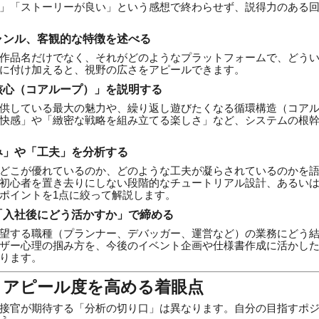
」「ストーリーが良い」という感想で終わらせず、説得力のある
ャンル、客観的な特徴を述べる
作品名だけでなく、それがどのようなプラットフォームで、どう
に付け加えると、視野の広さをアピールできます。
核心（コアループ）」を説明する
供している最大の魅力や、繰り返し遊びたくなる循環構造（コア
快感」や「緻密な戦略を組み立てる楽しさ」など、システムの根
み」や「工夫」を分析する
どこが優れているのか、どのような工夫が凝らされているのかを語
初心者を置き去りにしない段階的なチュートリアル設計、あるい
ポイントを1点に絞って解説します。
「入社後にどう活かすか」で締める
望する職種（プランナー、デバッガー、運営など）の業務にどう
ザー心理の掴み方を、今後のイベント企画や仕様書作成に活かし
ります。
！アピール度を高める着眼点
接官が期待する「分析の切り口」は異なります。自分の目指すポ