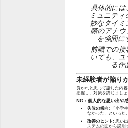
具体的には
ミュニティ
妙なタイミ
際のアナウ
を強固に
前職での接
いても、ユ
る作
未経験者が陥り
良かれと思って話した内容
把握し、対策を講じましょ
NG：個人的な思い出や
失敗の傾向:
「小学生
なかった」といった
改善のヒント:
思い出
ステムの面から説明