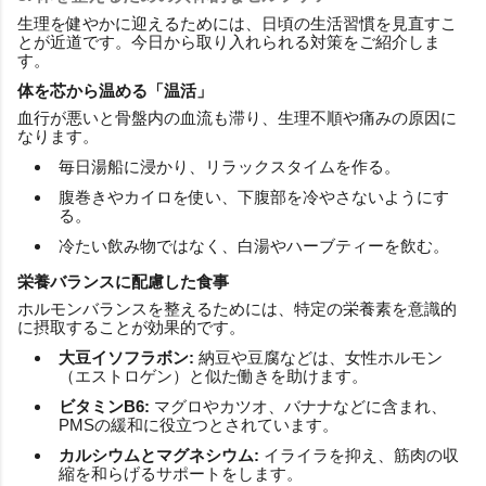
生理を健やかに迎えるためには、日頃の生活習慣を見直すこ
とが近道です。今日から取り入れられる対策をご紹介しま
す。
体を芯から温める「温活」
血行が悪いと骨盤内の血流も滞り、生理不順や痛みの原因に
なります。
毎日湯船に浸かり、リラックスタイムを作る。
腹巻きやカイロを使い、下腹部を冷やさないようにす
る。
冷たい飲み物ではなく、白湯やハーブティーを飲む。
栄養バランスに配慮した食事
ホルモンバランスを整えるためには、特定の栄養素を意識的
に摂取することが効果的です。
大豆イソフラボン:
納豆や豆腐などは、女性ホルモン
（エストロゲン）と似た働きを助けます。
ビタミンB6:
マグロやカツオ、バナナなどに含まれ、
PMSの緩和に役立つとされています。
カルシウムとマグネシウム:
イライラを抑え、筋肉の収
縮を和らげるサポートをします。