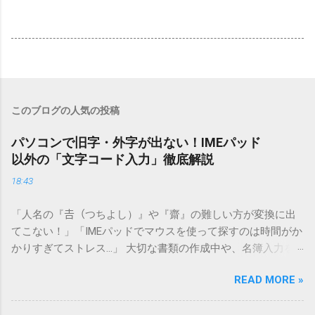
このブログの人気の投稿
パソコンで旧字・外字が出ない！IMEパッド
以外の「文字コード入力」徹底解説
18:43
「人名の『𠮷（つちよし）』や『齋』の難しい方が変換に出
てこない！」「IMEパッドでマウスを使って探すのは時間がか
かりすぎてストレス…」 大切な書類の作成中や、名簿入力を
しているときに、お目当ての漢字がサッと出てこないと焦っ
READ MORE »
てしまいますよね。多くの人が「IMEパッド（手書き入力）」
を使いますが、実はマウスで一画ずつ書くのは非効率です