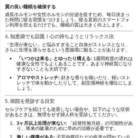
質の良い睡眠を確保する
成長ホルモンや女性ホルモンの分泌を促すため、毎日決まっ
た時間に寝る習慣をつけましょう。寝る直前のスマートフォ
ン利用を控えるだけでも、睡眠の質は大きく向上します。
4. 知恵袋でも話題！心の持ちようとリラックス法
「生理が来ない」と悩みすぎること自体がストレスとなり、
さらに生理を遅らせるという悪循環に陥ることがあります。
「いつかは来る」とゆったり構える:
1週間程度の遅れは
健康な女性でもよくあることです。あまり神経質になり
すぎないことも大切です。
アロマやストレッチ:
好きな香りを嗅いだり、軽いスト
レッチで体を動かしたりして、副交感神経を優位にしま
しょう。
5. 病院を受診する目安
セルフケアを続けても改善しない場合や、以下のような症状
があるときは、無理をせず婦人科を受診してください。
3ヶ月以上生理が来ない:
「続発性無月経」の可能性があ
り、将来の健康のために早めの治療が必要です。
激しい腹痛がある:
子宮内膜症などの疾患が隠れている