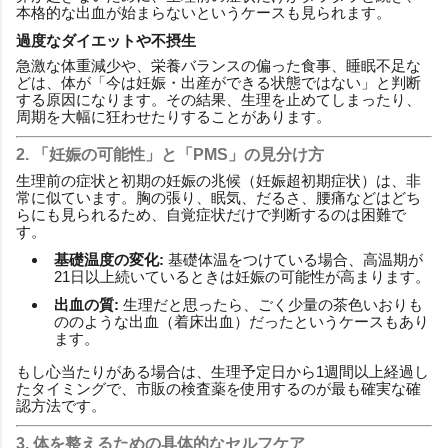
本格的な出血が始まらないというケースも見られます。
過度なダイエットや不摂生
急激な体重減少や、栄養バランスの偏った食事、睡眠不足な
どは、体が「今は妊娠・出産ができる状態ではない」と判断
する原因になります。その結果、生理を止めてしまったり、
周期を大幅に狂わせたりすることがあります。
2. 「妊娠の可能性」と「PMS」の見分け方
生理前の症状と初期の妊娠の兆候（妊娠超初期症状）は、非
常に似ています。胸の張り、眠気、だるさ、腰痛などはどち
らにも見られるため、自覚症状だけで判断するのは困難で
す。
基礎温度の変化:
基礎体温をつけている場合、高温期が
21日以上続いているときは妊娠の可能性が高まります。
出血の質:
生理だと思ったら、ごく少量の茶色いおりも
ののような出血（着床出血）だったというケースもあり
ます。
もし心当たりがある場合は、生理予定日から1週間以上経過し
たタイミングで、市販の検査薬を使用するのが最も確実な確
認方法です。
3. 体を整えるための具体的なセルフケア