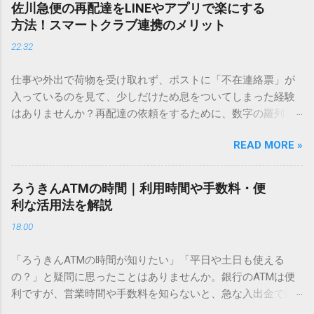
し、似た漢字が多すぎて結局見つからないことも少なくあり
佐川急便の再配達をLINEやアプリで楽にする
ません。 そこで今回は、IMEパッドを使わずに、特定のコー
方法！スマートクラブ連携のメリット
ドを打ち込むだけで一瞬で旧字や外字、特殊記号を呼び出す
22:32
「文字コード入力」のテクニックを詳しく解説します。 この
方法をマスターすれば、もう難しい漢字の入力で手を止める
仕事や外出で荷物を受け取れず、ポストに「不在連絡票」が
必要はありません。 1. なぜ「変換」しても旧字・外字が出て
入っているのを見て、少しだけため息をついてしまった経験
こないのか？ そもそも、なぜ普通の変換で出てこない漢字が
はありませんか？再配達の依頼をするために、数字の羅列を
あるのでしょうか。その理由は、パソコンが文字を認識する
電話で打ち込んだり、ドライバーさんの手を煩わせてしまう
仕組みにあります。 日本のパソコンで一般的に使われる漢字
READ MORE »
ことに申し訳なさを感じたりすることもあるかもしれませ
は、JIS規格（日本産業規格）によって「第1水準」「第2水
ん。 「もっとスムーズに、自分のタイミングで受け取りた
準」といった形で整理されています。しかし、人名や地名に
い」 「わざわざ電話をかけずに、スマホ一つで完結させた
使われる非常に古い漢字（旧字）や、特定の組織だけで作ら
ろうきんATMの時間｜利用時間や手数料・便
い」 そんな願いを叶えてくれるのが、佐川急便の会員制サー
れた「外字」は、この一般的な変換リストに含まれていない
利な活用法を解説
ビス「スマートクラブ」と、LINEや公式アプリの連携です。
ことが多いのです。 そこで登場するのが「Unicode（ユニコ
18:00
これらを活用するだけで、再配達のストレスは驚くほど軽く
ード）」や「JISコード」といった 文字コード です。パソコ
なります。この記事では、忙しい毎日をサポートする便利な
ン上のすべての文字には、いわば「住所」のような番号が割
「ろうきんATMの時間が知りたい」「平日や土日も使える
受け取り術と、連携による具体的なメリットを徹底解説しま
り振られています。変換候補に出ない文字でも、この住所
の？」と疑問に思ったことはありませんか。銀行のATMは便
す。 佐川急便の再配達が劇的に変わる「スマートクラブ」と
（コード）を直接指定すれば、確実に呼び出すことができる
利ですが、営業時間や手数料を知らないと、急な入出金で困
は？ まず押さえておきたいのが、佐川急便の個人向け無料会
のです。 2. Windows標準機能！文字コードで漢字を出す「16
ることもあります。この記事では、 ろうきん（労働金庫）の