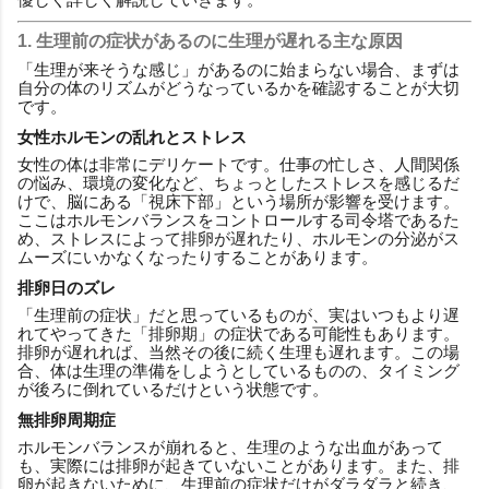
1. 生理前の症状があるのに生理が遅れる主な原因
「生理が来そうな感じ」があるのに始まらない場合、まずは
自分の体のリズムがどうなっているかを確認することが大切
です。
女性ホルモンの乱れとストレス
女性の体は非常にデリケートです。仕事の忙しさ、人間関係
の悩み、環境の変化など、ちょっとしたストレスを感じるだ
けで、脳にある「視床下部」という場所が影響を受けます。
ここはホルモンバランスをコントロールする司令塔であるた
め、ストレスによって排卵が遅れたり、ホルモンの分泌がス
ムーズにいかなくなったりすることがあります。
排卵日のズレ
「生理前の症状」だと思っているものが、実はいつもより遅
れてやってきた「排卵期」の症状である可能性もあります。
排卵が遅れれば、当然その後に続く生理も遅れます。この場
合、体は生理の準備をしようとしているものの、タイミング
が後ろに倒れているだけという状態です。
無排卵周期症
ホルモンバランスが崩れると、生理のような出血があって
も、実際には排卵が起きていないことがあります。また、排
卵が起きないために、生理前の症状だけがダラダラと続き、