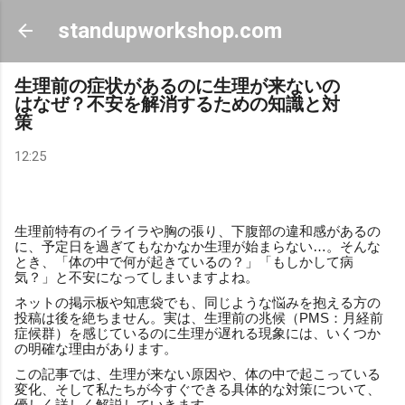
スキップしてメイン コンテンツに移動
standupworkshop.com
生理前の症状があるのに生理が来ないの
はなぜ？不安を解消するための知識と対
策
12:25
生理前特有のイライラや胸の張り、下腹部の違和感があるの
に、予定日を過ぎてもなかなか生理が始まらない…。そんな
とき、「体の中で何が起きているの？」「もしかして病
気？」と不安になってしまいますよね。
ネットの掲示板や知恵袋でも、同じような悩みを抱える方の
投稿は後を絶ちません。実は、生理前の兆候（PMS：月経前
症候群）を感じているのに生理が遅れる現象には、いくつか
の明確な理由があります。
この記事では、生理が来ない原因や、体の中で起こっている
変化、そして私たちが今すぐできる具体的な対策について、
優しく詳しく解説していきます。