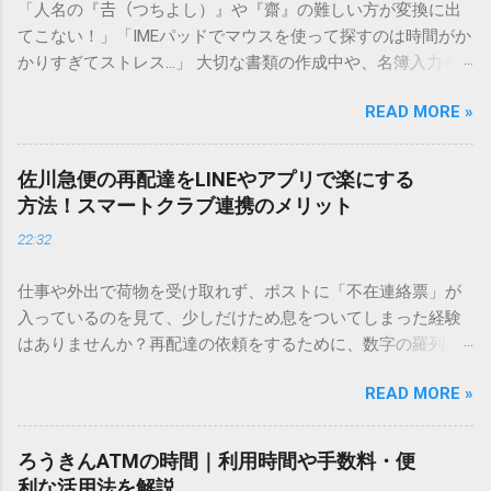
「人名の『𠮷（つちよし）』や『齋』の難しい方が変換に出
てこない！」「IMEパッドでマウスを使って探すのは時間がか
かりすぎてストレス…」 大切な書類の作成中や、名簿入力を
しているときに、お目当ての漢字がサッと出てこないと焦っ
READ MORE »
てしまいますよね。多くの人が「IMEパッド（手書き入力）」
を使いますが、実はマウスで一画ずつ書くのは非効率です
し、似た漢字が多すぎて結局見つからないことも少なくあり
佐川急便の再配達をLINEやアプリで楽にする
ません。 そこで今回は、IMEパッドを使わずに、特定のコー
方法！スマートクラブ連携のメリット
ドを打ち込むだけで一瞬で旧字や外字、特殊記号を呼び出す
22:32
「文字コード入力」のテクニックを詳しく解説します。 この
方法をマスターすれば、もう難しい漢字の入力で手を止める
仕事や外出で荷物を受け取れず、ポストに「不在連絡票」が
必要はありません。 1. なぜ「変換」しても旧字・外字が出て
入っているのを見て、少しだけため息をついてしまった経験
こないのか？ そもそも、なぜ普通の変換で出てこない漢字が
はありませんか？再配達の依頼をするために、数字の羅列を
あるのでしょうか。その理由は、パソコンが文字を認識する
電話で打ち込んだり、ドライバーさんの手を煩わせてしまう
仕組みにあります。 日本のパソコンで一般的に使われる漢字
READ MORE »
ことに申し訳なさを感じたりすることもあるかもしれませ
は、JIS規格（日本産業規格）によって「第1水準」「第2水
ん。 「もっとスムーズに、自分のタイミングで受け取りた
準」といった形で整理されています。しかし、人名や地名に
い」 「わざわざ電話をかけずに、スマホ一つで完結させた
使われる非常に古い漢字（旧字）や、特定の組織だけで作ら
ろうきんATMの時間｜利用時間や手数料・便
い」 そんな願いを叶えてくれるのが、佐川急便の会員制サー
れた「外字」は、この一般的な変換リストに含まれていない
利な活用法を解説