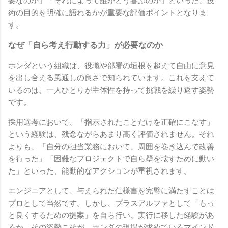
要なのか」「それによって誰がどう喜ぶのか」といった、技
術の目的を明確に語れるかが重要な評価ポイントとなりま
す。
なぜ「自ら考え行動する力」が必要なのか
ホンダという組織は、役職や部署の垣根を超えて自由に意見
を出し合える風通しの良さで知られています。これを支えて
いるのは、一人ひとりが主体性を持って挑戦を繰り返す姿勢
です。
採用選考において、「指示されたことだけを正確にこなす」
という経験は、残念ながらあまり高く評価されません。それ
よりも、「自分の担当業務において、周囲を巻き込んで改善
を行った」「困難なプロジェクトで自ら壁を壊すために動い
た」といった、能動的なアクションが重視されます。
エンジニアとして、与えられた仕様書を完璧に満たすことは
プロとして当然です。しかし、プラスアルファとして「もっ
と良くするための提案」を自ら行い、実行に移した経験があ
るか。その姿勢こそが、ホンダの現場が求めているマインド