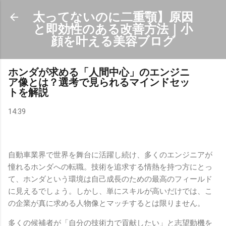
スキップしてメイン コンテンツに移動
太ってないのに二重顎】原因
と即効性のある改善方法｜小
顔を叶える美容ブログ
ホンダが求める「人間中心」のエンジニ
ア像とは？選考で見られるマインドセッ
トを解説
14:39
自動車業界で世界を舞台に活躍し続け、多くのエンジニアが
憧れるホンダへの転職。技術を追求する情熱を持つ方にとっ
て、ホンダという環境は自己成長のための最高のフィールド
に見えるでしょう。しかし、単にスキルが高いだけでは、こ
の企業が真に求める人物像とマッチするとは限りません。
多くの候補者が「自分の技術力で貢献したい」と志望動機を