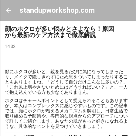
スキップしてメイン コンテンツに移動
standupworkshop.com
顔のホクロが多い悩みとさよなら！原因
から最新のケア方法まで徹底解説
14:32
顔にホクロが多いと、鏡を見るたびに気になってしまった
り、メイクで隠しきれずにため息をついてしまったりするこ
ともありますよね。「どうして自分だけこんなに多いの？」
「これ以上増やさないためにはどうすればいい？」と、一人
で抱え込んでいる方も少なくありません。
ホクロはチャームポイントとして捉えられることもあります
が、本人はコンプレックスに感じやすいものです。この記事
では、顔にホクロが増えるメカニズムを解明し、日常生活で
取り組める予防策や、専門的な視点からのアプローチについ
て詳しくご紹介します。あなたの肌がもっと好きになれるよ
うな、具体的なヒントを見つけていきましょう。