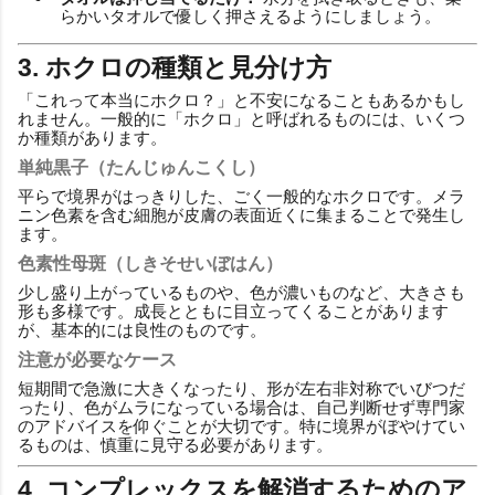
らかいタオルで優しく押さえるようにしましょう。
3. ホクロの種類と見分け方
「これって本当にホクロ？」と不安になることもあるかもし
れません。一般的に「ホクロ」と呼ばれるものには、いくつ
か種類があります。
単純黒子（たんじゅんこくし）
平らで境界がはっきりした、ごく一般的なホクロです。メラ
ニン色素を含む細胞が皮膚の表面近くに集まることで発生し
ます。
色素性母斑（しきそせいぼはん）
少し盛り上がっているものや、色が濃いものなど、大きさも
形も多様です。成長とともに目立ってくることがあります
が、基本的には良性のものです。
注意が必要なケース
短期間で急激に大きくなったり、形が左右非対称でいびつだ
ったり、色がムラになっている場合は、自己判断せず専門家
のアドバイスを仰ぐことが大切です。特に境界がぼやけてい
るものは、慎重に見守る必要があります。
4. コンプレックスを解消するためのア