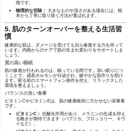
徴です。
物理的な切除：
大きなものや深さがある場合には、根
本から丁寧に取り除く方法が選ばれます。
5. 肌のターンオーバーを整える生活習
慣
健康的な肌は、ダメージを受けても自ら修復する力を持って
います。内側からのケアで肌の生まれ変わりをサポートしま
しょう。
質の高い睡眠
肌の修復が行われるのは、眠っている間です。深い眠りにつ
くことで、成長ホルモンが分泌され、健やかな肌作りを助け
ます。寝る前のスマートフォン操作を控え、リラックスした
環境を整えましょう。
バランスの良い食事
ビタミンCやビタミンEは、肌の健康維持に欠かせない栄養素
です。
ビタミンC：
抗酸化作用があり、メラニンの生成を抑え
る働きが期待できます（パプリカ、ブロッコリー、キウ
イなど）。