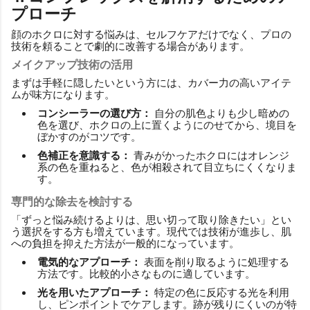
プローチ
顔のホクロに対する悩みは、セルフケアだけでなく、プロの
技術を頼ることで劇的に改善する場合があります。
メイクアップ技術の活用
まずは手軽に隠したいという方には、カバー力の高いアイテ
ムが味方になります。
コンシーラーの選び方：
自分の肌色よりも少し暗めの
色を選び、ホクロの上に置くようにのせてから、境目を
ぼかすのがコツです。
色補正を意識する：
青みがかったホクロにはオレンジ
系の色を重ねると、色が相殺されて目立ちにくくなりま
す。
専門的な除去を検討する
「ずっと悩み続けるよりは、思い切って取り除きたい」とい
う選択をする方も増えています。現代では技術が進歩し、肌
への負担を抑えた方法が一般的になっています。
電気的なアプローチ：
表面を削り取るように処理する
方法です。比較的小さなものに適しています。
光を用いたアプローチ：
特定の色に反応する光を利用
し、ピンポイントでケアします。跡が残りにくいのが特