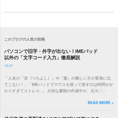
このブログの人気の投稿
パソコンで旧字・外字が出ない！IMEパッド
以外の「文字コード入力」徹底解説
18:43
「人名の『𠮷（つちよし）』や『齋』の難しい方が変換に出
てこない！」「IMEパッドでマウスを使って探すのは時間がか
かりすぎてストレス…」 大切な書類の作成中や、名簿入力を
しているときに、お目当ての漢字がサッと出てこないと焦っ
READ MORE »
てしまいますよね。多くの人が「IMEパッド（手書き入力）」
を使いますが、実はマウスで一画ずつ書くのは非効率です
し、似た漢字が多すぎて結局見つからないことも少なくあり