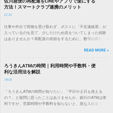
佐川急便の再配達をLINEやアプリで楽にする
ません。 そこで今回は、IMEパッドを使わずに、特定のコー
方法！スマートクラブ連携のメリット
ドを打ち込むだけで一瞬で旧字や外字、特殊記号を呼び出す
22:32
「文字コード入力」のテクニックを詳しく解説します。 この
方法をマスターすれば、もう難しい漢字の入力で手を止める
仕事や外出で荷物を受け取れず、ポストに「不在連絡票」が
必要はありません。 1. なぜ「変換」しても旧字・外字が出て
入っているのを見て、少しだけため息をついてしまった経験
こないのか？ そもそも、なぜ普通の変換で出てこない漢字が
はありませんか？再配達の依頼をするために、数字の羅列を
あるのでしょうか。その理由は、パソコンが文字を認識する
電話で打ち込んだり、ドライバーさんの手を煩わせてしまう
仕組みにあります。 日本のパソコンで一般的に使われる漢字
READ MORE »
ことに申し訳なさを感じたりすることもあるかもしれませ
は、JIS規格（日本産業規格）によって「第1水準」「第2水
ん。 「もっとスムーズに、自分のタイミングで受け取りた
準」といった形で整理されています。しかし、人名や地名に
い」 「わざわざ電話をかけずに、スマホ一つで完結させた
使われる非常に古い漢字（旧字）や、特定の組織だけで作ら
ろうきんATMの時間｜利用時間や手数料・便
い」 そんな願いを叶えてくれるのが、佐川急便の会員制サー
れた「外字」は、この一般的な変換リストに含まれていない
利な活用法を解説
ビス「スマートクラブ」と、LINEや公式アプリの連携です。
ことが多いのです。 そこで登場するのが「Unicode（ユニコ
18:00
これらを活用するだけで、再配達のストレスは驚くほど軽く
ード）」や「JISコード」といった 文字コード です。パソコ
なります。この記事では、忙しい毎日をサポートする便利な
ン上のすべての文字には、いわば「住所」のような番号が割
「ろうきんATMの時間が知りたい」「平日や土日も使える
受け取り術と、連携による具体的なメリットを徹底解説しま
り振られています。変換候補に出ない文字でも、この住所
の？」と疑問に思ったことはありませんか。銀行のATMは便
す。 佐川急便の再配達が劇的に変わる「スマートクラブ」と
（コード）を直接指定すれば、確実に呼び出すことができる
利ですが、営業時間や手数料を知らないと、急な入出金で困
は？ まず押さえておきたいのが、佐川急便の個人向け無料会
のです。 2. Windows標準機能！文字コードで漢字を出す「16
ることもあります。この記事では、 ろうきん（労働金庫）の
員サービス「スマートクラブ」です。これは、荷物の配送状