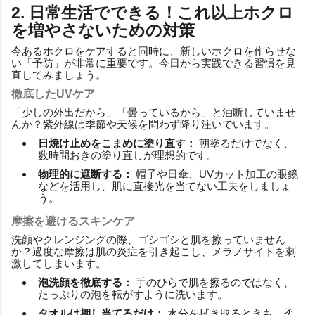
2. 日常生活でできる！これ以上ホクロ
を増やさないための対策
今あるホクロをケアすると同時に、新しいホクロを作らせな
い「予防」が非常に重要です。今日から実践できる習慣を見
直してみましょう。
徹底したUVケア
「少しの外出だから」「曇っているから」と油断していませ
んか？紫外線は季節や天候を問わず降り注いでいます。
日焼け止めをこまめに塗り直す：
朝塗るだけでなく、
数時間おきの塗り直しが理想的です。
物理的に遮断する：
帽子や日傘、UVカット加工の眼鏡
などを活用し、肌に直接光を当てない工夫をしましょ
う。
摩擦を避けるスキンケア
洗顔やクレンジングの際、ゴシゴシと肌を擦っていません
か？過度な摩擦は肌の炎症を引き起こし、メラノサイトを刺
激してしまいます。
泡洗顔を徹底する：
手のひらで肌を擦るのではなく、
たっぷりの泡を転がすように洗います。
タオルは押し当てるだけ：
水分を拭き取るときも、柔