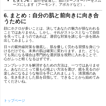
ビタミンE：
血行を促進し、肌のターンオーバーをスム
ーズにします（アーモンド、アボカドなど）。
6. まとめ：自分の肌と前向きに向き合
うために
顔にホクロが多いことは、決してあなたの魅力が損なわれる
ことではありません。しかし、それがストレスとなって自信
を失ってしまうのであれば、適切な対策を講じる一歩を踏み
出してみましょう。
日々の紫外線対策を徹底し、肌を優しく労わる習慣を身につ
けるだけでも、未来の肌は確実に変わります。また、どうし
ても気になる場合は専門的な選択肢を視野に入れることで、
心がふっと軽くなるはずです。
コンプレックスを解消するための方法は、一つではありませ
ん。あなたにとって最も心地よい方法を選び、鏡を見るのが
楽しみになるような毎日を手に入れましょう。清潔感のあ
る、生き生きとした肌を目指して、できることから始めてみ
てくださいね。
トップページ