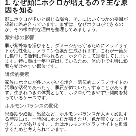
1. なぜ顔にホクロが増えるの？主な原
因を知る
顔にホクロが多いと感じる場合、そこにはいくつかの要因が
複雑に絡み合っています。まずは、なぜホクロができるの
か、その根本的な理由を整理してみましょう。
紫外線の影響
肌が紫外線を浴びると、ダメージから守るためにメラノサイ
トが活性化し、メラニン色素が生成されます。これが一箇所
に集中して過剰に作られると、ホクロとして定着してしまい
ます。特に顔は一年中露出しているため、体の中でも特に影
響を受けやすい部位です。
遺伝的要素
家族にホクロが多い人がいる場合、遺伝的にメラノサイトの
活動が活発であったり、肌質が似ていたりすることがありま
す。生まれつきの体質として、ホクロができやすい傾向を持
っているケースです。
ホルモンバランスの変化
思春期や妊娠、出産など、ホルモンバランスが大きく変動す
る時期には、一時的にホクロが増えたり、色が濃くなったり
することがあります。これはホルモンがメラノサイトを刺激
するためと考えられています。