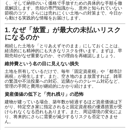
く、そして納得のいく価格で手放すための具体的な手順を徹
底解説します。売却の専門知識から、意外と知られていない
節税のコツ、さらには売れにくい土地への対策まで、今日か
ら動ける実践的な情報をお届けします。
1. なぜ「放置」が最大の未払いリスク
になるのか
相続した土地を「とりあえずそのまま」にしておくことは、
経済的にも精神的にも大きなリスクを伴います。まずは、早
期売却がなぜ重要なのか、その理由を再確認しましょう。
維持費という名の目に見えない損失
土地を所有しているだけで、毎年「固定資産税」や「都市計
画税」が発生します。また、空き地のまま放置すれば、雑草
の繁茂や不法投棄への対応、近隣からのクレーム対応など、
管理の手間と費用が継続的にかかり続けます。
資産価値の低下と「売れ残り」の恐怖
建物が建っている場合、築年数が経過するほど資産価値は下
がり、特定空き家に指定されると固定資産税の優遇措置が受
けられなくなる恐れもあります。また、周辺環境の変化によ
り、将来的にさらに需要が減少するリスクも否定できませ
ん。