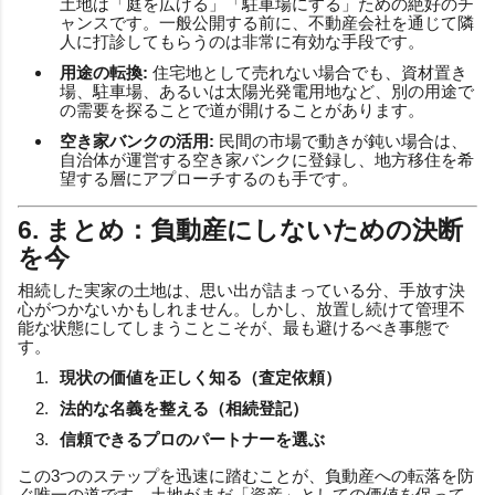
土地は「庭を広げる」「駐車場にする」ための絶好のチ
ャンスです。一般公開する前に、不動産会社を通じて隣
人に打診してもらうのは非常に有効な手段です。
用途の転換:
住宅地として売れない場合でも、資材置き
場、駐車場、あるいは太陽光発電用地など、別の用途で
の需要を探ることで道が開けることがあります。
空き家バンクの活用:
民間の市場で動きが鈍い場合は、
自治体が運営する空き家バンクに登録し、地方移住を希
望する層にアプローチするのも手です。
6. まとめ：負動産にしないための決断
を今
相続した実家の土地は、思い出が詰まっている分、手放す決
心がつかないかもしれません。しかし、放置し続けて管理不
能な状態にしてしまうことこそが、最も避けるべき事態で
す。
現状の価値を正しく知る（査定依頼）
法的な名義を整える（相続登記）
信頼できるプロのパートナーを選ぶ
この3つのステップを迅速に踏むことが、負動産への転落を防
ぐ唯一の道です。土地がまだ「資産」としての価値を保って