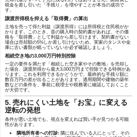
税金を差し引いた「手残り」を増やすことが本当の成功で
す。
譲渡所得税を抑える「取得費」の算出
土地を売って得た利益（譲渡所得）には所得税と住民税がか
かります。このとき、昔の購入時の契約書があれば、その価
格を「取得費」として利益から差し引けます。契約書がない
場合は売却額の5%しか差し引けないため、実家のタンスや金
庫に古い書類が眠っていないか必ず確認しましょう。
相続空き地の3,000万円特別控除
一定の要件を満たす「相続した空き家やその敷地」を売却し
た場合、譲渡所得から最大3,000万円まで控除できる特例があ
ります。これを利用できるかどうかで、最終的な手残り額に
数百万円の差が出ることがあります。適用期間や建物の築年
数などの条件を、事前に税理士や税務署に確認しておくこと
が大切です。
5. 売れにくい土地を「お宝」に変える
逆転の発想
条件が悪い土地でも、視点を変えれば買い手が見つかる可能
性があります。
隣地所有者への打診:
隣に住んでいる人にとって、その