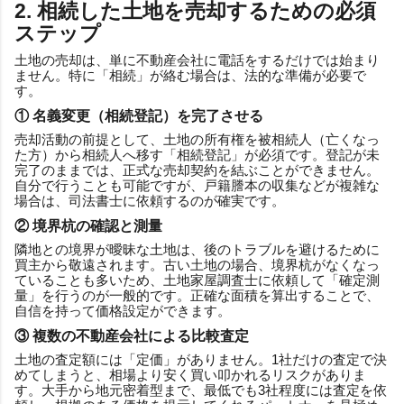
2. 相続した土地を売却するための必須
ステップ
土地の売却は、単に不動産会社に電話をするだけでは始まり
ません。特に「相続」が絡む場合は、法的な準備が必要で
す。
① 名義変更（相続登記）を完了させる
売却活動の前提として、土地の所有権を被相続人（亡くなっ
た方）から相続人へ移す「相続登記」が必須です。登記が未
完了のままでは、正式な売却契約を結ぶことができません。
自分で行うことも可能ですが、戸籍謄本の収集などが複雑な
場合は、司法書士に依頼するのが確実です。
② 境界杭の確認と測量
隣地との境界が曖昧な土地は、後のトラブルを避けるために
買主から敬遠されます。古い土地の場合、境界杭がなくなっ
ていることも多いため、土地家屋調査士に依頼して「確定測
量」を行うのが一般的です。正確な面積を算出することで、
自信を持って価格設定ができます。
③ 複数の不動産会社による比較査定
土地の査定額には「定価」がありません。1社だけの査定で決
めてしまうと、相場より安く買い叩かれるリスクがありま
す。大手から地元密着型まで、最低でも3社程度には査定を依