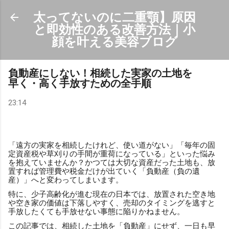
スキップしてメイン コンテンツに移動
太ってないのに二重顎】原因
と即効性のある改善方法｜小
顔を叶える美容ブログ
負動産にしない！相続した実家の土地を
早く・高く手放すための全手順
23:14
「遠方の実家を相続したけれど、使い道がない」「毎年の固
定資産税や草刈りの手間が重荷になっている」といった悩み
を抱えていませんか？かつては大切な資産だった土地も、放
置すれば管理費や税金だけが出ていく「負動産（負の遺
産）」へと変わってしまいます。
特に、少子高齢化が進む現在の日本では、放置された空き地
や空き家の価値は下落しやすく、売却のタイミングを逃すと
手放したくても手放せない事態に陥りかねません。
この記事では、相続した土地を「負動産」にせず、一日も早