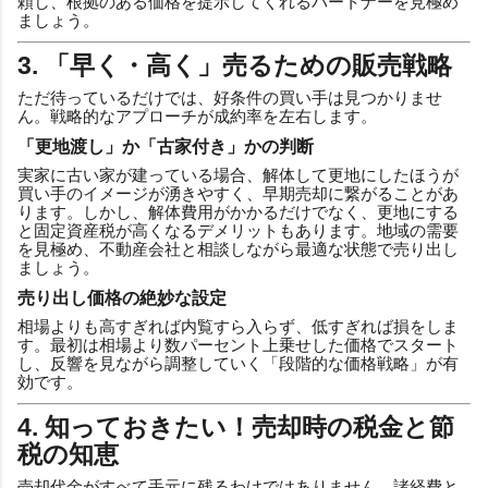
頼し、根拠のある価格を提示してくれるパートナーを見極め
ましょう。
3. 「早く・高く」売るための販売戦略
ただ待っているだけでは、好条件の買い手は見つかりませ
ん。戦略的なアプローチが成約率を左右します。
「更地渡し」か「古家付き」かの判断
実家に古い家が建っている場合、解体して更地にしたほうが
買い手のイメージが湧きやすく、早期売却に繋がることがあ
ります。しかし、解体費用がかかるだけでなく、更地にする
と固定資産税が高くなるデメリットもあります。地域の需要
を見極め、不動産会社と相談しながら最適な状態で売り出し
ましょう。
売り出し価格の絶妙な設定
相場よりも高すぎれば内覧すら入らず、低すぎれば損をしま
す。最初は相場より数パーセント上乗せした価格でスタート
し、反響を見ながら調整していく「段階的な価格戦略」が有
効です。
4. 知っておきたい！売却時の税金と節
税の知恵
売却代金がすべて手元に残るわけではありません。諸経費と