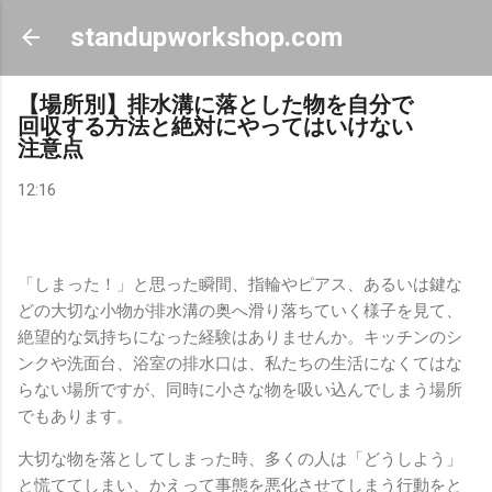
スキップしてメイン コンテンツに移動
standupworkshop.com
【場所別】排水溝に落とした物を自分で
回収する方法と絶対にやってはいけない
注意点
12:16
「しまった！」と思った瞬間、指輪やピアス、あるいは鍵な
どの大切な小物が排水溝の奥へ滑り落ちていく様子を見て、
絶望的な気持ちになった経験はありませんか。キッチンのシ
ンクや洗面台、浴室の排水口は、私たちの生活になくてはな
らない場所ですが、同時に小さな物を吸い込んでしまう場所
でもあります。
大切な物を落としてしまった時、多くの人は「どうしよう」
と慌ててしまい、かえって事態を悪化させてしまう行動をと