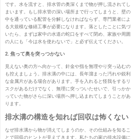
です。水を流すと、排水管の奥深くまで物が押し流されてし
まいます。もし排水管の深い場所まで行ってしまうと、壁の
中を通っている配管を分解しなければならず、専門業者によ
る大規模な修繕工事が必要になります。落としたことに気づ
いたら、まずは家中の水道の蛇口をすべて閉め、家族や周囲
の人にも「今は水を使わないで」と必ず伝えてください。
2. 焦って奥を突っつかない
見えない奥の方へ向かって、針金や指を無理やり突っ込むの
も控えましょう。排水溝の中には、長年溜まった汚れや鋭利
な金属片がある場合があります。手を入れると怪我をするリ
スクがあるだけでなく、無理に突っついたせいで、引っかか
っていた物がさらに深い場所へ押し込まれてしまうことがあ
ります。
排水溝の構造を知れば回収は怖くない
なぜ排水溝から物が消えてしまうのか、その仕組みを知るこ
とで回収のヒントが見えてきます。私たちの家の排水設備に