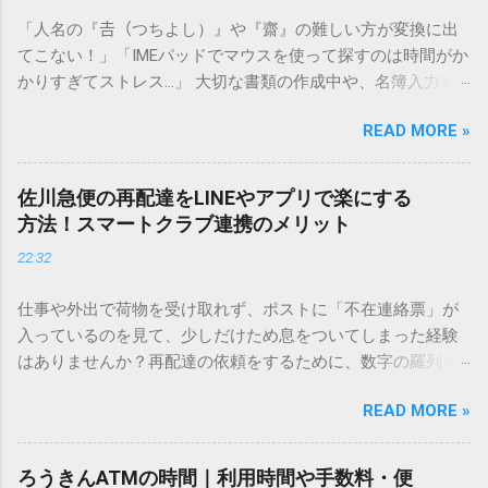
「人名の『𠮷（つちよし）』や『齋』の難しい方が変換に出
てこない！」「IMEパッドでマウスを使って探すのは時間がか
かりすぎてストレス…」 大切な書類の作成中や、名簿入力を
しているときに、お目当ての漢字がサッと出てこないと焦っ
READ MORE »
てしまいますよね。多くの人が「IMEパッド（手書き入力）」
を使いますが、実はマウスで一画ずつ書くのは非効率です
し、似た漢字が多すぎて結局見つからないことも少なくあり
佐川急便の再配達をLINEやアプリで楽にする
ません。 そこで今回は、IMEパッドを使わずに、特定のコー
方法！スマートクラブ連携のメリット
ドを打ち込むだけで一瞬で旧字や外字、特殊記号を呼び出す
22:32
「文字コード入力」のテクニックを詳しく解説します。 この
方法をマスターすれば、もう難しい漢字の入力で手を止める
仕事や外出で荷物を受け取れず、ポストに「不在連絡票」が
必要はありません。 1. なぜ「変換」しても旧字・外字が出て
入っているのを見て、少しだけため息をついてしまった経験
こないのか？ そもそも、なぜ普通の変換で出てこない漢字が
はありませんか？再配達の依頼をするために、数字の羅列を
あるのでしょうか。その理由は、パソコンが文字を認識する
電話で打ち込んだり、ドライバーさんの手を煩わせてしまう
仕組みにあります。 日本のパソコンで一般的に使われる漢字
READ MORE »
ことに申し訳なさを感じたりすることもあるかもしれませ
は、JIS規格（日本産業規格）によって「第1水準」「第2水
ん。 「もっとスムーズに、自分のタイミングで受け取りた
準」といった形で整理されています。しかし、人名や地名に
い」 「わざわざ電話をかけずに、スマホ一つで完結させた
使われる非常に古い漢字（旧字）や、特定の組織だけで作ら
ろうきんATMの時間｜利用時間や手数料・便