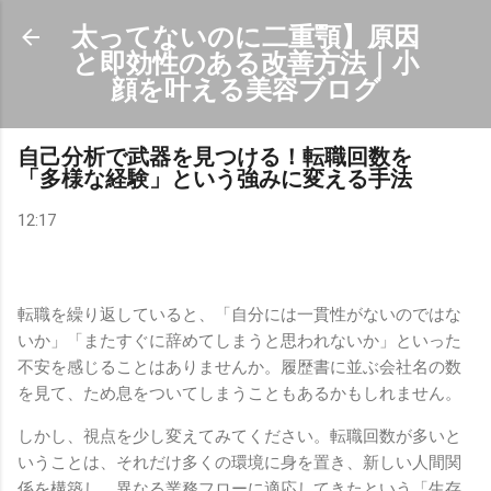
スキップしてメイン コンテンツに移動
太ってないのに二重顎】原因
と即効性のある改善方法｜小
顔を叶える美容ブログ
自己分析で武器を見つける！転職回数を
「多様な経験」という強みに変える手法
12:17
転職を繰り返していると、「自分には一貫性がないのではな
いか」「またすぐに辞めてしまうと思われないか」といった
不安を感じることはありませんか。履歴書に並ぶ会社名の数
を見て、ため息をついてしまうこともあるかもしれません。
しかし、視点を少し変えてみてください。転職回数が多いと
いうことは、それだけ多くの環境に身を置き、新しい人間関
係を構築し、異なる業務フローに適応してきたという「生存