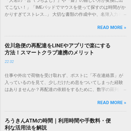
「人名の『𠮷（つちよし）』や『齋』の難しい方が変換に出
てこない！」「IMEパッドでマウスを使って探すのは時間がか
かりすぎてストレス…」 大切な書類の作成中や、名簿入力を
しているときに、お目当ての漢字がサッと出てこないと焦っ
READ MORE »
てしまいますよね。多くの人が「IMEパッド（手書き入力）」
を使いますが、実はマウスで一画ずつ書くのは非効率です
し、似た漢字が多すぎて結局見つからないことも少なくあり
佐川急便の再配達をLINEやアプリで楽にする
ません。 そこで今回は、IMEパッドを使わずに、特定のコー
方法！スマートクラブ連携のメリット
ドを打ち込むだけで一瞬で旧字や外字、特殊記号を呼び出す
22:32
「文字コード入力」のテクニックを詳しく解説します。 この
方法をマスターすれば、もう難しい漢字の入力で手を止める
仕事や外出で荷物を受け取れず、ポストに「不在連絡票」が
必要はありません。 1. なぜ「変換」しても旧字・外字が出て
入っているのを見て、少しだけため息をついてしまった経験
こないのか？ そもそも、なぜ普通の変換で出てこない漢字が
はありませんか？再配達の依頼をするために、数字の羅列を
あるのでしょうか。その理由は、パソコンが文字を認識する
電話で打ち込んだり、ドライバーさんの手を煩わせてしまう
仕組みにあります。 日本のパソコンで一般的に使われる漢字
READ MORE »
ことに申し訳なさを感じたりすることもあるかもしれませ
は、JIS規格（日本産業規格）によって「第1水準」「第2水
ん。 「もっとスムーズに、自分のタイミングで受け取りた
準」といった形で整理されています。しかし、人名や地名に
い」 「わざわざ電話をかけずに、スマホ一つで完結させた
使われる非常に古い漢字（旧字）や、特定の組織だけで作ら
ろうきんATMの時間｜利用時間や手数料・便
い」 そんな願いを叶えてくれるのが、佐川急便の会員制サー
れた「外字」は、この一般的な変換リストに含まれていない
利な活用法を解説