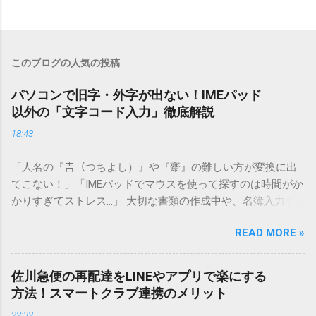
このブログの人気の投稿
パソコンで旧字・外字が出ない！IMEパッド
以外の「文字コード入力」徹底解説
18:43
「人名の『𠮷（つちよし）』や『齋』の難しい方が変換に出
てこない！」「IMEパッドでマウスを使って探すのは時間がか
かりすぎてストレス…」 大切な書類の作成中や、名簿入力を
しているときに、お目当ての漢字がサッと出てこないと焦っ
READ MORE »
てしまいますよね。多くの人が「IMEパッド（手書き入力）」
を使いますが、実はマウスで一画ずつ書くのは非効率です
し、似た漢字が多すぎて結局見つからないことも少なくあり
佐川急便の再配達をLINEやアプリで楽にする
ません。 そこで今回は、IMEパッドを使わずに、特定のコー
方法！スマートクラブ連携のメリット
ドを打ち込むだけで一瞬で旧字や外字、特殊記号を呼び出す
22:32