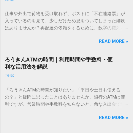
「文字コード入力」のテクニックを詳しく解説します。 この
方法をマスターすれば、もう難しい漢字の入力で手を止める
仕事や外出で荷物を受け取れず、ポストに「不在連絡票」が
必要はありません。 1. なぜ「変換」しても旧字・外字が出て
入っているのを見て、少しだけため息をついてしまった経験
こないのか？ そもそも、なぜ普通の変換で出てこない漢字が
はありませんか？再配達の依頼をするために、数字の羅列を
あるのでしょうか。その理由は、パソコンが文字を認識する
電話で打ち込んだり、ドライバーさんの手を煩わせてしまう
仕組みにあります。 日本のパソコンで一般的に使われる漢字
READ MORE »
ことに申し訳なさを感じたりすることもあるかもしれませ
は、JIS規格（日本産業規格）によって「第1水準」「第2水
ん。 「もっとスムーズに、自分のタイミングで受け取りた
準」といった形で整理されています。しかし、人名や地名に
い」 「わざわざ電話をかけずに、スマホ一つで完結させた
使われる非常に古い漢字（旧字）や、特定の組織だけで作ら
ろうきんATMの時間｜利用時間や手数料・便
い」 そんな願いを叶えてくれるのが、佐川急便の会員制サー
れた「外字」は、この一般的な変換リストに含まれていない
利な活用法を解説
ビス「スマートクラブ」と、LINEや公式アプリの連携です。
ことが多いのです。 そこで登場するのが「Unicode（ユニコ
18:00
これらを活用するだけで、再配達のストレスは驚くほど軽く
ード）」や「JISコード」といった 文字コード です。パソコ
なります。この記事では、忙しい毎日をサポートする便利な
ン上のすべての文字には、いわば「住所」のような番号が割
「ろうきんATMの時間が知りたい」「平日や土日も使える
受け取り術と、連携による具体的なメリットを徹底解説しま
り振られています。変換候補に出ない文字でも、この住所
の？」と疑問に思ったことはありませんか。銀行のATMは便
す。 佐川急便の再配達が劇的に変わる「スマートクラブ」と
（コード）を直接指定すれば、確実に呼び出すことができる
利ですが、営業時間や手数料を知らないと、急な入出金で困
は？ まず押さえておきたいのが、佐川急便の個人向け無料会
のです。 2. Windows標準機能！文字コードで漢字を出す「16
ることもあります。この記事では、 ろうきん（労働金庫）の
員サービス「スマートクラブ」です。これは、荷物の配送状
進数入力」 最も汎用性が高く、特別なソフトも不要なのが
READ MORE »
ATM営業時間や利用の注意点、便利な活用法 を詳しく解説し
況をリアルタイムで管理するための基盤となるサービスで
「Unicode」を直接入力する方法です。Wordやメモ帳など、
ます。 1. ろうきんATMの基本営業時間 ろうきんATMは、利用
す。 以前はウェブサイトを開いてログインする手間がありま
多くのWindowsアプリケーションで使用できます。 具体的な
する場所によって時間が異なりますが、一般的には次の通り