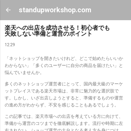
スキップしてメイン コンテンツに移動
standupworkshop.com
楽天への出店を成功させる！初心者でも
失敗しない準備と運営のポイント
12:29
「ネットショップを開きたいけれど、どこで始めたらいいか
わからない」「多くのユーザーに自分の商品を届けたい」と
悩んでいませんか。
多くのネットショップ運営者にとって、国内最大級のマーケ
ットプレイスである楽天市場は、非常に魅力的な選択肢で
す。しかし、いざ出店しようとすると、準備するものや運営
の進め方がわからず、不安を感じることもあるでしょう。
この記事では、楽天市場への出店を考えている方に向けて、
準備から運営のコツまでを徹底解説します。流行や時期に左
右されない、ショップ運営の土台となる考え方を身につけ