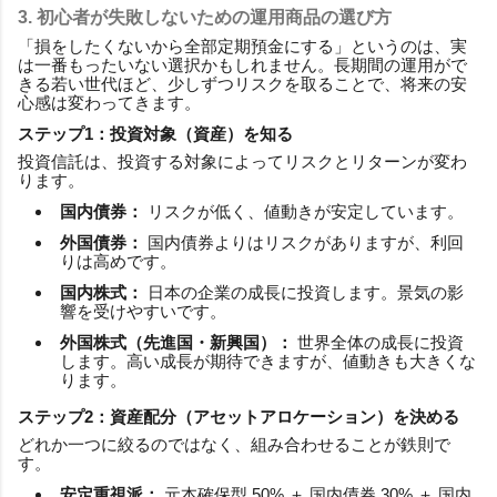
3. 初心者が失敗しないための運用商品の選び方
「損をしたくないから全部定期預金にする」というのは、実
は一番もったいない選択かもしれません。長期間の運用がで
きる若い世代ほど、少しずつリスクを取ることで、将来の安
心感は変わってきます。
ステップ1：投資対象（資産）を知る
投資信託は、投資する対象によってリスクとリターンが変わ
ります。
国内債券：
リスクが低く、値動きが安定しています。
外国債券：
国内債券よりはリスクがありますが、利回
りは高めです。
国内株式：
日本の企業の成長に投資します。景気の影
響を受けやすいです。
外国株式（先進国・新興国）：
世界全体の成長に投資
します。高い成長が期待できますが、値動きも大きくな
ります。
ステップ2：資産配分（アセットアロケーション）を決める
どれか一つに絞るのではなく、組み合わせることが鉄則で
す。
安定重視派：
元本確保型 50% ＋ 国内債券 30% ＋ 国内