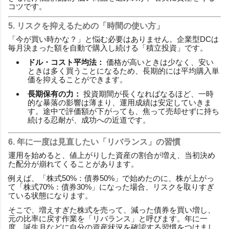
コツです。
5. リスクを抑えるための「時間の使い方」
「今が買い時かな？」と悩む必要はありません。企業型DCは
毎月決まった額を自動で購入し続ける「積立投資」です。
ドル・コスト平均法：
価格が高いときは少なく、安い
ときは多く買うことになるため、長期的には平均購入単
価を抑えることができます。
長期保有の力：
投資期間が長くなればなるほど、一時
的な暴落の影響は薄まり、運用成績は安定していきま
す。途中で評価額が下がっても、焦って売却せずに持ち
続ける忍耐が、成功への近道です。
6. 年に一度は見直したい「リバランス」の習慣
運用を始めると、値上がりした資産の割合が増え、当初決め
た配分が崩れてくることがあります。
例えば、「株式50%：債券50%」で始めたのに、株が上がっ
て「株式70%：債券30%」になった場合、リスクを取りすぎ
ている状態になります。
そこで、増えすぎた株式を売って、減った債券を買い増し、
元の比率に戻す作業を「リバランス」と呼びます。年に一
度、誕生月などに自分の資産状況を確認する習慣をつけまし