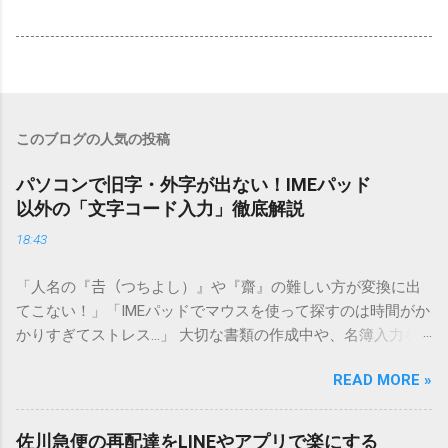
このブログの人気の投稿
パソコンで旧字・外字が出ない！IMEパッド
以外の「文字コード入力」徹底解説
18:43
「人名の『𠮷（つちよし）』や『齋』の難しい方が変換に出
てこない！」「IMEパッドでマウスを使って探すのは時間がか
かりすぎてストレス…」 大切な書類の作成中や、名簿入力を
しているときに、お目当ての漢字がサッと出てこないと焦っ
READ MORE »
てしまいますよね。多くの人が「IMEパッド（手書き入力）」
を使いますが、実はマウスで一画ずつ書くのは非効率です
し、似た漢字が多すぎて結局見つからないことも少なくあり
佐川急便の再配達をLINEやアプリで楽にする