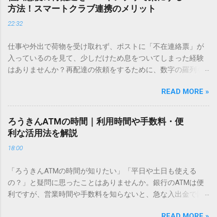
ません。 そこで今回は、IMEパッドを使わずに、特定のコー
方法！スマートクラブ連携のメリット
ドを打ち込むだけで一瞬で旧字や外字、特殊記号を呼び出す
22:32
「文字コード入力」のテクニックを詳しく解説します。 この
方法をマスターすれば、もう難しい漢字の入力で手を止める
仕事や外出で荷物を受け取れず、ポストに「不在連絡票」が
必要はありません。 1. なぜ「変換」しても旧字・外字が出て
入っているのを見て、少しだけため息をついてしまった経験
こないのか？ そもそも、なぜ普通の変換で出てこない漢字が
はありませんか？再配達の依頼をするために、数字の羅列を
あるのでしょうか。その理由は、パソコンが文字を認識する
電話で打ち込んだり、ドライバーさんの手を煩わせてしまう
仕組みにあります。 日本のパソコンで一般的に使われる漢字
READ MORE »
ことに申し訳なさを感じたりすることもあるかもしれませ
は、JIS規格（日本産業規格）によって「第1水準」「第2水
ん。 「もっとスムーズに、自分のタイミングで受け取りた
準」といった形で整理されています。しかし、人名や地名に
い」 「わざわざ電話をかけずに、スマホ一つで完結させた
使われる非常に古い漢字（旧字）や、特定の組織だけで作ら
ろうきんATMの時間｜利用時間や手数料・便
い」 そんな願いを叶えてくれるのが、佐川急便の会員制サー
れた「外字」は、この一般的な変換リストに含まれていない
利な活用法を解説
ビス「スマートクラブ」と、LINEや公式アプリの連携です。
ことが多いのです。 そこで登場するのが「Unicode（ユニコ
18:00
これらを活用するだけで、再配達のストレスは驚くほど軽く
ード）」や「JISコード」といった 文字コード です。パソコ
なります。この記事では、忙しい毎日をサポートする便利な
ン上のすべての文字には、いわば「住所」のような番号が割
「ろうきんATMの時間が知りたい」「平日や土日も使える
受け取り術と、連携による具体的なメリットを徹底解説しま
り振られています。変換候補に出ない文字でも、この住所
の？」と疑問に思ったことはありませんか。銀行のATMは便
す。 佐川急便の再配達が劇的に変わる「スマートクラブ」と
（コード）を直接指定すれば、確実に呼び出すことができる
利ですが、営業時間や手数料を知らないと、急な入出金で困
は？ まず押さえておきたいのが、佐川急便の個人向け無料会
のです。 2. Windows標準機能！文字コードで漢字を出す「16
ることもあります。この記事では、 ろうきん（労働金庫）の
員サービス「スマートクラブ」です。これは、荷物の配送状
進数入力」 最も汎用性が高く、特別なソフトも不要なのが
READ MORE »