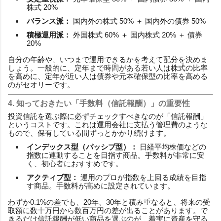
株式 20%
バランス派：
国内外の株式 50% ＋ 国内外の債券 50%
積極運用派：
外国株式 60% ＋ 国内株式 20% ＋ 債券
20%
自分の年齢や、いつまで運用できるかを考えて配分を決めま
しょう。一般的に、定年まで時間がある若い人は株式の比率
を高めに、定年が近い人は債券や元本確保型の比率を高める
のがセオリーです。
4. 知っておきたい「手数料（信託報酬）」の重要性
投資信託を選ぶ際に必ずチェックすべきなのが「信託報酬」
というコストです。これは運用会社に支払う管理費のような
もので、保有している間ずっとかかり続けます。
インデックス型（パッシブ型）：
日経平均株価などの
指数に連動することを目指す商品。手数料が非常に安
く、初心者におすすめです。
アクティブ型：
運用のプロが指数を上回る成績を目指
す商品。手数料が高めに設定されています。
わずか0.1%の差でも、20年、30年と積み重なると、将来の受
取額に数十万円から数百万円の差が出ることがあります。で
きるだけ信託報酬が低い商品を選ぶのが、着実に資産を守る