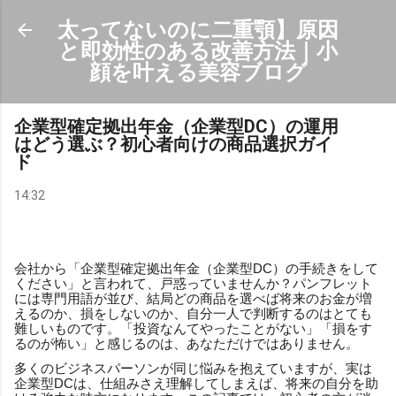
スキップしてメイン コンテンツに移動
太ってないのに二重顎】原因
と即効性のある改善方法｜小
顔を叶える美容ブログ
企業型確定拠出年金（企業型DC）の運用
はどう選ぶ？初心者向けの商品選択ガイ
ド
14:32
会社から「企業型確定拠出年金（企業型DC）の手続きをして
ください」と言われて、戸惑っていませんか？パンフレット
には専門用語が並び、結局どの商品を選べば将来のお金が増
えるのか、損をしないのか、自分一人で判断するのはとても
難しいものです。「投資なんてやったことがない」「損をす
るのが怖い」と感じるのは、あなただけではありません。
多くのビジネスパーソンが同じ悩みを抱えていますが、実は
企業型DCは、仕組みさえ理解してしまえば、将来の自分を助