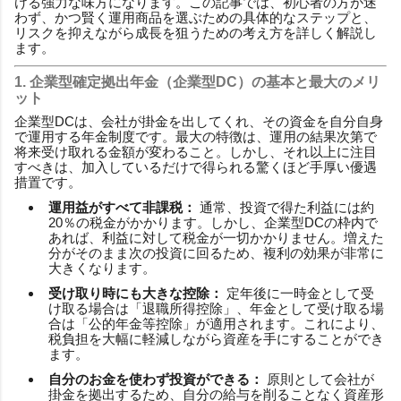
ける強力な味方になります。この記事では、初心者の方が迷
わず、かつ賢く運用商品を選ぶための具体的なステップと、
リスクを抑えながら成長を狙うための考え方を詳しく解説し
ます。
1. 企業型確定拠出年金（企業型DC）の基本と最大のメリ
ット
企業型DCは、会社が掛金を出してくれ、その資金を自分自身
で運用する年金制度です。最大の特徴は、運用の結果次第で
将来受け取れる金額が変わること。しかし、それ以上に注目
すべきは、加入しているだけで得られる驚くほど手厚い優遇
措置です。
運用益がすべて非課税：
通常、投資で得た利益には約
20％の税金がかかります。しかし、企業型DCの枠内で
あれば、利益に対して税金が一切かかりません。増えた
分がそのまま次の投資に回るため、複利の効果が非常に
大きくなります。
受け取り時にも大きな控除：
定年後に一時金として受
け取る場合は「退職所得控除」、年金として受け取る場
合は「公的年金等控除」が適用されます。これにより、
税負担を大幅に軽減しながら資産を手にすることができ
ます。
自分のお金を使わず投資ができる：
原則として会社が
掛金を拠出するため、自分の給与を削ることなく資産形