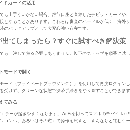
イドカードの活用
ても上手くいかない場合、銀行口座と直結したデビットカードや
段となることがあります。これらは審査のハードルが低く、海外
時のバックアップとして大変心強い存在です。
が出てしまったら？すぐに試すべき解決策
ても、決して焦る必要はありません。以下のステップを順番に試
ットモードで開く
モード（プライベートブラウジング）」を使用して再度ログイン
を受けず、クリーンな状態で決済手続きをやり直すことができま
変えてみる
通信エラーが起きやすくなります。Wi-Fiを切ってスマホのモバイル
ソコンへ、あるいはその逆）で操作を試すと、すんなりと進むケ