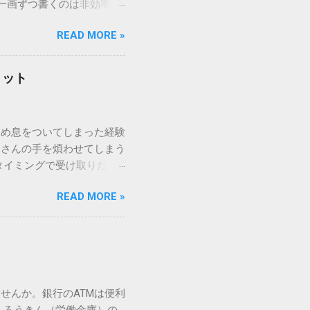
一画ずつ書くのは非効率で
パッドを使わずに、特定のコ
READ MORE »
ックを詳しく解説します。
「変換」しても旧字・外字
理由は、パソコンが文字を
リット
規格）によって「第1水
漢字（旧字）や、特定の組
 そこで登場するのが
ため息をついてしまった経験
ての文字には、いわば「住
ーさんの手を煩わせてしまう
を直接指定すれば、確実に呼
タイミングで受け取りた
」 最も汎用性が高く、特別な
が、佐川急便の会員制サー
owsアプリケーションで使用
READ MORE »
達のストレスは驚くほど軽く
を把握する。 入力モードを「半
的なメリットを徹底解説しま
がら[X]キー**を押す。 入
、佐川急便の個人向け無料
oft Wordで非常に強力
ための基盤となるサービスで
紐付けることで、その利便
届き、不在になる前にあらか
せんか。銀行のATMは便利
」とおさらばできる理由 日
 ろうきん（労働金庫）の