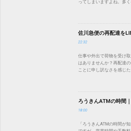
ってしまいますよね。多く
すし、似た漢字が多すぎて
ードを打ち込むだけで一瞬
この方法をマスターすれば
が出てこないのか？ そも
佐川急便の再配達をL
認識する仕組みにあります
22:32
準」「第2水準」といった
織だけで作られた「外字」
仕事や外出で荷物を受け取
「Unicode（ユニコー
はありませんか？再配達の
所」のような番号が割り振
ことに申し訳なさを感じた
び出すことができるのです。
い」 「わざわざ電話をか
ソフトも不要なのが「Uni
ビス「スマートクラブ」と
できます。 具体的な手順（U
なります。この記事では、
角」にする（※重要）。 **「
す。 佐川急便の再配達が
力した数字が、一瞬で対応する
ろうきんATMの時間
会員サービス「スマートク
です。Word上で「20BB7」
18:00
す。 以前はウェブサイト
性が飛躍的に向上していま
「ろうきんATMの時間が
じめ配達時間を変更すると
ですが、営業時間や手数料