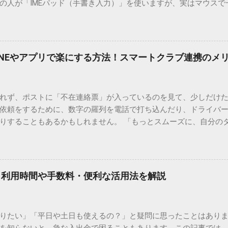
の人が「IMEパッド（手書き入力）」を使いますが、実はマウスで
結局見つからないことも少なくありません。 そこで今回は、IME
で旧字や外字、特殊記号を呼び出す「文字コード入力」のテクニ
、もう難しい漢字の入力で手を止める必要はありません。 1. なぜ
そも、なぜ普通の変換で出てこない漢字があるのでしょうか。その
INEやアプリで楽にする方法！スマートクラブ連携のメ
。 日本のパソコンで一般的に使われる漢字は、JIS規格（日本産業
形で整理されています。しかし、人名や地名に使われる非常に古い
は、この一般的な変換リストに含まれていないことが多いのです。
れず、ポストに「不在連絡票」が入っているのを見て、少しだけ
ド）」や「JISコード」といった 文字コード です。パソコン上のすべ
依頼をするために、数字の羅列を電話で打ち込んだり、ドライバ
られています。変換候補に出ない文字でも、この住所（コード）
りすることもあるかもしれません。 「もっとスムーズに、自分の
 2. Windows標準機能！文字コードで漢字を出す「16進数入力
けずに、スマホ一つで完結させたい」 そんな願いを叶えてくれるの
code」を直接入力する方法です。Wordやメモ帳など、多くのWind
、LINEや公式アプリの連携です。これらを活用するだけで、再配
nicode入力） 入力したい文字の「Unicode（例：20BB7）」
忙しい毎日をサポートする便利な受け取り術と、連携による具体
20BB7」**と入力する。 直後にキーボードの**[Alt]キーを押しな
劇的に変わる「スマートクラブ」とは？ まず押さえておきたいのが
漢字（例：𠮷）に変換されます。 注記： この方法は、特にMicros
｜利用時間や手数料・便利な活用法を解説
ラブ」です。これは、荷物の配送状況をリアルタイムで管理する
と打ってA...
を開いてログインする手間がありましたが、現在はLINEやアプリと
す。登録を済ませておくだけで、荷物が発送された瞬間に通知が
知りたい」「平日や土日も使えるの？」と疑問に思ったことはありま
いった先回りの対応が可能になります。 LINE連携で「不在連絡票
を知らないと、急な入出金で困ることもあります。この記事では、