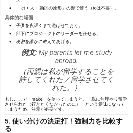
「let + 人 + 動詞の原形」の形で使う（toは不要）。
具体的な場面
子供を夜遅くまで遊ばせておく。
部下にプロジェクトのリーダーを任せる。
秘密を誰かに教えてあげる。
例文:
My parents let me study
abroad.
（両親は私が留学することを
許してくれた／留学させてく
れた。）
もしここで「make」を使ってしまうと、「親に無理やり留学
させられた（行きたくなかったのに）」という意味になって
しまうため、注意が必要です。
5. 使い分けの決定打！強制力を比較す
る