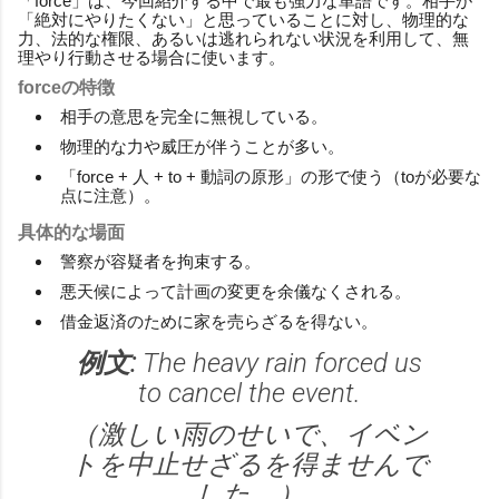
「force」は、今回紹介する中で最も強力な単語です。相手が
「絶対にやりたくない」と思っていることに対し、物理的な
力、法的な権限、あるいは逃れられない状況を利用して、無
理やり行動させる場合に使います。
forceの特徴
相手の意思を完全に無視している。
物理的な力や威圧が伴うことが多い。
「force + 人 + to + 動詞の原形」の形で使う（toが必要な
点に注意）。
具体的な場面
警察が容疑者を拘束する。
悪天候によって計画の変更を余儀なくされる。
借金返済のために家を売らざるを得ない。
例文:
The heavy rain forced us
to cancel the event.
（激しい雨のせいで、イベン
トを中止せざるを得ませんで
した。）