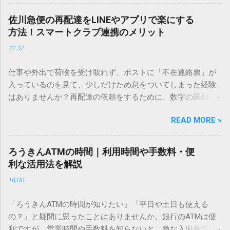
を使いますが、実はマウスで一画ずつ書くのは非効率です
し、似た漢字が多すぎて結局見つからないことも少なくあり
佐川急便の再配達をLINEやアプリで楽にする
ません。 そこで今回は、IMEパッドを使わずに、特定のコー
方法！スマートクラブ連携のメリット
ドを打ち込むだけで一瞬で旧字や外字、特殊記号を呼び出す
22:32
「文字コード入力」のテクニックを詳しく解説します。 この
方法をマスターすれば、もう難しい漢字の入力で手を止める
仕事や外出で荷物を受け取れず、ポストに「不在連絡票」が
必要はありません。 1. なぜ「変換」しても旧字・外字が出て
入っているのを見て、少しだけため息をついてしまった経験
こないのか？ そもそも、なぜ普通の変換で出てこない漢字が
はありませんか？再配達の依頼をするために、数字の羅列を
あるのでしょうか。その理由は、パソコンが文字を認識する
電話で打ち込んだり、ドライバーさんの手を煩わせてしまう
仕組みにあります。 日本のパソコンで一般的に使われる漢字
READ MORE »
ことに申し訳なさを感じたりすることもあるかもしれませ
は、JIS規格（日本産業規格）によって「第1水準」「第2水
ん。 「もっとスムーズに、自分のタイミングで受け取りた
準」といった形で整理されています。しかし、人名や地名に
い」 「わざわざ電話をかけずに、スマホ一つで完結させた
使われる非常に古い漢字（旧字）や、特定の組織だけで作ら
ろうきんATMの時間｜利用時間や手数料・便
い」 そんな願いを叶えてくれるのが、佐川急便の会員制サー
れた「外字」は、この一般的な変換リストに含まれていない
利な活用法を解説
ビス「スマートクラブ」と、LINEや公式アプリの連携です。
ことが多いのです。 そこで登場するのが「Unicode（ユニコ
18:00
これらを活用するだけで、再配達のストレスは驚くほど軽く
ード）」や「JISコード」といった 文字コード です。パソコ
なります。この記事では、忙しい毎日をサポートする便利な
ン上のすべての文字には、いわば「住所」のような番号が割
「ろうきんATMの時間が知りたい」「平日や土日も使える
受け取り術と、連携による具体的なメリットを徹底解説しま
り振られています。変換候補に出ない文字でも、この住所
の？」と疑問に思ったことはありませんか。銀行のATMは便
す。 佐川急便の再配達が劇的に変わる「スマートクラブ」と
（コード）を直接指定すれば、確実に呼び出すことができる
利ですが、営業時間や手数料を知らないと、急な入出金で困