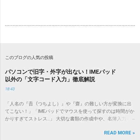
このブログの人気の投稿
パソコンで旧字・外字が出ない！IMEパッド
以外の「文字コード入力」徹底解説
18:43
「人名の『𠮷（つちよし）』や『齋』の難しい方が変換に出
てこない！」「IMEパッドでマウスを使って探すのは時間がか
かりすぎてストレス…」 大切な書類の作成中や、名簿入力を
しているときに、お目当ての漢字がサッと出てこないと焦っ
READ MORE »
てしまいますよね。多くの人が「IMEパッド（手書き入力）」