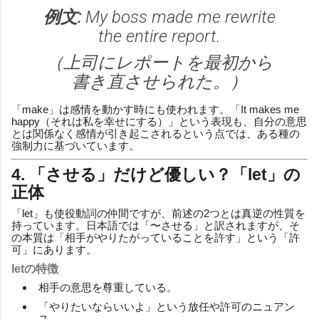
例文:
My boss made me rewrite
the entire report.
（上司にレポートを最初から
書き直させられた。）
「make」は感情を動かす時にも使われます。「It makes me
happy（それは私を幸せにする）」という表現も、自分の意思
とは関係なく感情が引き起こされるという点では、ある種の
強制力に基づいています。
4. 「させる」だけど優しい？「let」の
正体
「let」も使役動詞の仲間ですが、前述の2つとは真逆の性質を
持っています。日本語では「〜させる」と訳されますが、そ
の本質は「相手がやりたがっていることを許す」という「許
可」にあります。
letの特徴
相手の意思を尊重している。
「やりたいならいいよ」という放任や許可のニュアン
ス。