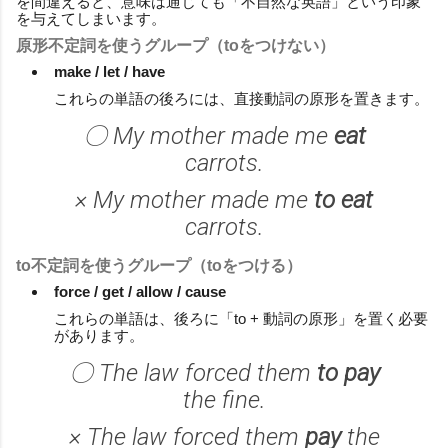
を間違えると、意味は通じても「不自然な英語」という印象
を与えてしまいます。
原形不定詞を使うグループ（toをつけない）
make / let / have
これらの単語の後ろには、直接動詞の原形を置きます。
〇 My mother made me
eat
carrots.
× My mother made me
to eat
carrots.
to不定詞を使うグループ（toをつける）
force / get / allow / cause
これらの単語は、後ろに「to + 動詞の原形」を置く必要
があります。
〇 The law forced them
to pay
the fine.
× The law forced them
pay
the