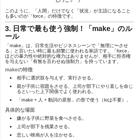
このように、「人間」だけでなく「状況」が主語になること
も多いのが「force」の特徴です。
3. 日常で最も使う強制！「make」のル
ール
「make」は、日常生活やビジネスシーンで「無理に〜させ
る」と言いたい時に最も頻繁に使われる単語です。「force」
ほどの暴力性や絶対的な権力はありませんが、相手に拒否権
を与えない「有無を言わせぬ強制力」を持っています。
makeの特徴
相手に選択肢を与えず、実行させる。
親が子供に宿題をさせる、上司が部下にやり直しを命じ
るといった上下関係でよく使われる。
「make + 人 + 動詞の原形」の形で使う（toは不要）。
具体的な場面
嫌がる子供に野菜を食べさせる。
上司が部下を残業させる。
悲しい映画が人を泣かせる。