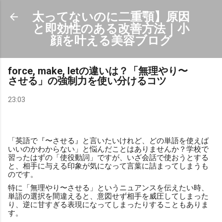
スキップしてメイン コンテンツに移動
太ってないのに二重顎】原因
と即効性のある改善方法｜小
顔を叶える美容ブログ
force, make, letの違いは？「無理やり〜
させる」の強制力を使い分けるコツ
23:03
「英語で『〜させる』と言いたいけれど、どの単語を使えば
いいのかわからない」と悩んだことはありませんか？学校で
習ったはずの「使役動詞」ですが、いざ会話で使おうとする
と、相手に与える印象が気になって言葉に詰まってしまうも
のです。
特に「無理やり〜させる」というニュアンスを伝えたい時、
単語の選択を間違えると、意図せず相手を威圧してしまった
り、逆に甘すぎる表現になってしまったりすることもありま
す。