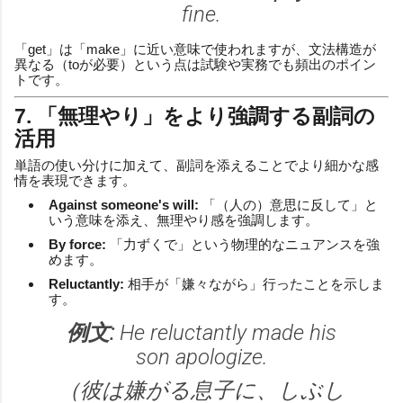
fine.
「get」は「make」に近い意味で使われますが、文法構造が
異なる（toが必要）という点は試験や実務でも頻出のポイン
トです。
7. 「無理やり」をより強調する副詞の
活用
単語の使い分けに加えて、副詞を添えることでより細かな感
情を表現できます。
Against someone's will:
「（人の）意思に反して」と
いう意味を添え、無理やり感を強調します。
By force:
「力ずくで」という物理的なニュアンスを強
めます。
Reluctantly:
相手が「嫌々ながら」行ったことを示しま
す。
例文:
He reluctantly made his
son apologize.
（彼は嫌がる息子に、しぶし