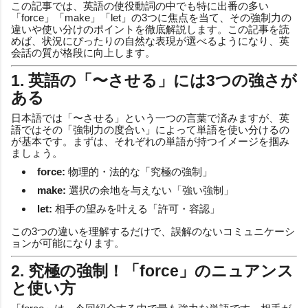
この記事では、英語の使役動詞の中でも特に出番の多い
「force」「make」「let」の3つに焦点を当て、その強制力の
違いや使い分けのポイントを徹底解説します。この記事を読
めば、状況にぴったりの自然な表現が選べるようになり、英
会話の質が格段に向上します。
1. 英語の「〜させる」には3つの強さが
ある
日本語では「〜させる」という一つの言葉で済みますが、英
語ではその「強制力の度合い」によって単語を使い分けるの
が基本です。まずは、それぞれの単語が持つイメージを掴み
ましょう。
force:
物理的・法的な「究極の強制」
make:
選択の余地を与えない「強い強制」
let:
相手の望みを叶える「許可・容認」
この3つの違いを理解するだけで、誤解のないコミュニケーシ
ョンが可能になります。
2. 究極の強制！「force」のニュアンス
と使い方