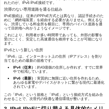
れたのが、IPv6 IPoE接続です。
渋滞のない専用道路を通る仕組み
IPoE接続は、従来のPPPoE方式とは異なり、認証手続きのた
めに「網終端装置」を経由する必要がありません。例えるな
ら、渋滞している料金所を横目に、専用のバイパス道路を通
って目的地へ向かうようなイメージです。
これにより、利用者が多い時間帯であっても、外部の影響を
受けにくく、安定した高速通信を維持することが可能になり
ます。
IPv6という新しい住所
「IPv6」は、インターネット上の住所（IPアドレス）を割り
当てるための最新の規格です。
IPv4（従来）
: 約43億個の住所しか作れず、すでに世界
中で枯渇しています。
IPv6（最新）
: 実質的に無限に近い住所を作れるため、
あらゆる家電やデバイスがネットに繋がる現代に最適化
されています。
この「IPv6」という規格と「IPoE」という接続方式を組み合
わせることで、次世代の快適な通信環境が整います。
3. IPv6 IPoEに切り替える具体的なメリ