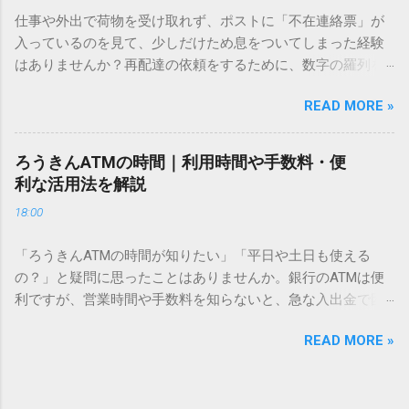
方法をマスターすれば、もう難しい漢字の入力で手を止める
仕事や外出で荷物を受け取れず、ポストに「不在連絡票」が
必要はありません。 1. なぜ「変換」しても旧字・外字が出て
入っているのを見て、少しだけため息をついてしまった経験
こないのか？ そもそも、なぜ普通の変換で出てこない漢字が
はありませんか？再配達の依頼をするために、数字の羅列を
あるのでしょうか。その理由は、パソコンが文字を認識する
電話で打ち込んだり、ドライバーさんの手を煩わせてしまう
仕組みにあります。 日本のパソコンで一般的に使われる漢字
READ MORE »
ことに申し訳なさを感じたりすることもあるかもしれませ
は、JIS規格（日本産業規格）によって「第1水準」「第2水
ん。 「もっとスムーズに、自分のタイミングで受け取りた
準」といった形で整理されています。しかし、人名や地名に
い」 「わざわざ電話をかけずに、スマホ一つで完結させた
使われる非常に古い漢字（旧字）や、特定の組織だけで作ら
ろうきんATMの時間｜利用時間や手数料・便
い」 そんな願いを叶えてくれるのが、佐川急便の会員制サー
れた「外字」は、この一般的な変換リストに含まれていない
利な活用法を解説
ビス「スマートクラブ」と、LINEや公式アプリの連携です。
ことが多いのです。 そこで登場するのが「Unicode（ユニコ
18:00
これらを活用するだけで、再配達のストレスは驚くほど軽く
ード）」や「JISコード」といった 文字コード です。パソコ
なります。この記事では、忙しい毎日をサポートする便利な
ン上のすべての文字には、いわば「住所」のような番号が割
「ろうきんATMの時間が知りたい」「平日や土日も使える
受け取り術と、連携による具体的なメリットを徹底解説しま
り振られています。変換候補に出ない文字でも、この住所
の？」と疑問に思ったことはありませんか。銀行のATMは便
す。 佐川急便の再配達が劇的に変わる「スマートクラブ」と
（コード）を直接指定すれば、確実に呼び出すことができる
利ですが、営業時間や手数料を知らないと、急な入出金で困
は？ まず押さえておきたいのが、佐川急便の個人向け無料会
のです。 2. Windows標準機能！文字コードで漢字を出す「16
ることもあります。この記事では、 ろうきん（労働金庫）の
員サービス「スマートクラブ」です。これは、荷物の配送状
進数入力」 最も汎用性が高く、特別なソフトも不要なのが
READ MORE »
ATM営業時間や利用の注意点、便利な活用法 を詳しく解説し
況をリアルタイムで管理するための基盤となるサービスで
「Unicode」を直接入力する方法です。Wordやメモ帳など、
ます。 1. ろうきんATMの基本営業時間 ろうきんATMは、利用
す。 以前はウェブサイトを開いてログインする手間がありま
多くのWindowsアプリケーションで使用できます。 具体的な
する場所によって時間が異なりますが、一般的には次の通り
したが、現在はLINEやアプリと紐付けることで、その利便性
手順（Unicode入力） 入力したい文字の「Unicode（例：
です。 1-1. 店舗内ATM 平日：9:00〜17:00 土曜・日曜・祝