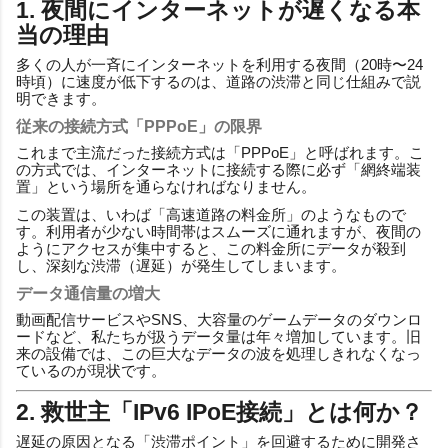
1. 夜間にインターネットが遅くなる本
当の理由
多くの人が一斉にインターネットを利用する夜間（20時〜24
時頃）に速度が低下するのは、道路の渋滞と同じ仕組みで説
明できます。
従来の接続方式「PPPoE」の限界
これまで主流だった接続方式は「PPPoE」と呼ばれます。こ
の方式では、インターネットに接続する際に必ず「網終端装
置」という場所を通らなければなりません。
この装置は、いわば「高速道路の料金所」のようなもので
す。利用者が少ない時間帯はスムーズに通れますが、夜間の
ようにアクセスが集中すると、この料金所にデータが殺到
し、深刻な渋滞（遅延）が発生してしまいます。
データ通信量の増大
動画配信サービスやSNS、大容量のゲームデータのダウンロ
ードなど、私たちが扱うデータ量は年々増加しています。旧
来の設備では、この巨大なデータの波を処理しきれなくなっ
ているのが現状です。
2. 救世主「IPv6 IPoE接続」とは何か？
遅延の原因となる「渋滞ポイント」を回避するために開発さ