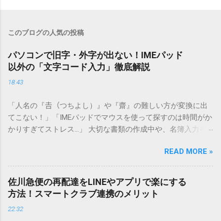
このブログの人気の投稿
パソコンで旧字・外字が出ない！IMEパッド
以外の「文字コード入力」徹底解説
18:43
「人名の『𠮷（つちよし）』や『齋』の難しい方が変換に出
てこない！」「IMEパッドでマウスを使って探すのは時間がか
かりすぎてストレス…」 大切な書類の作成中や、名簿入力を
しているときに、お目当ての漢字がサッと出てこないと焦っ
READ MORE »
てしまいますよね。多くの人が「IMEパッド（手書き入力）」
を使いますが、実はマウスで一画ずつ書くのは非効率です
し、似た漢字が多すぎて結局見つからないことも少なくあり
佐川急便の再配達をLINEやアプリで楽にする
ません。 そこで今回は、IMEパッドを使わずに、特定のコー
方法！スマートクラブ連携のメリット
ドを打ち込むだけで一瞬で旧字や外字、特殊記号を呼び出す
22:32
「文字コード入力」のテクニックを詳しく解説します。 この