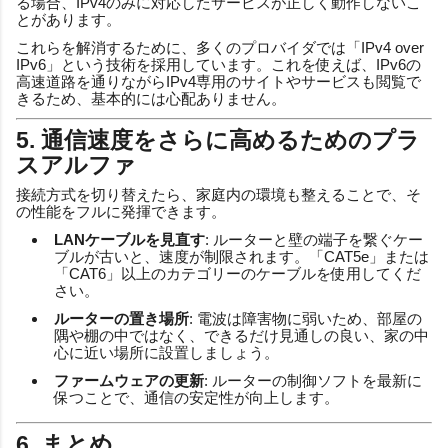
る場合、IPv4のみに対応したサービスが正しく動作しないこ
とがあります。
これらを解消するために、多くのプロバイダでは「IPv4 over
IPv6」という技術を採用しています。これを使えば、IPv6の
高速道路を通りながらIPv4専用のサイトやサービスも閲覧で
きるため、基本的には心配ありません。
5. 通信速度をさらに高めるためのプラ
スアルファ
接続方式を切り替えたら、家庭内の環境も整えることで、そ
の性能をフルに発揮できます。
LANケーブルを見直す
: ルーターと壁の端子を繋ぐケー
ブルが古いと、速度が制限されます。「CAT5e」または
「CAT6」以上のカテゴリーのケーブルを使用してくだ
さい。
ルーターの置き場所
: 電波は障害物に弱いため、部屋の
隅や棚の中ではなく、できるだけ見通しの良い、家の中
心に近い場所に設置しましょう。
ファームウェアの更新
: ルーターの制御ソフトを最新に
保つことで、通信の安定性が向上します。
6. まとめ