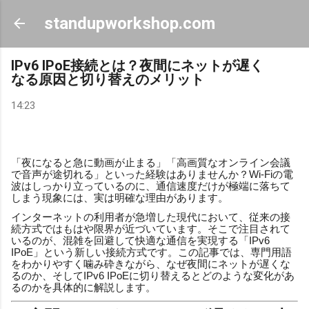
スキップしてメイン コンテンツに移動
standupworkshop.com
IPv6 IPoE接続とは？夜間にネットが遅く
なる原因と切り替えのメリット
14:23
「夜になると急に動画が止まる」「高画質なオンライン会議
で音声が途切れる」といった経験はありませんか？Wi-Fiの電
波はしっかり立っているのに、通信速度だけが極端に落ちて
しまう現象には、実は明確な理由があります。
インターネットの利用者が急増した現代において、従来の接
続方式ではもはや限界が近づいています。そこで注目されて
いるのが、混雑を回避して快適な通信を実現する「IPv6
IPoE」という新しい接続方式です。この記事では、専門用語
をわかりやすく噛み砕きながら、なぜ夜間にネットが遅くな
るのか、そしてIPv6 IPoEに切り替えるとどのような変化があ
るのかを具体的に解説します。