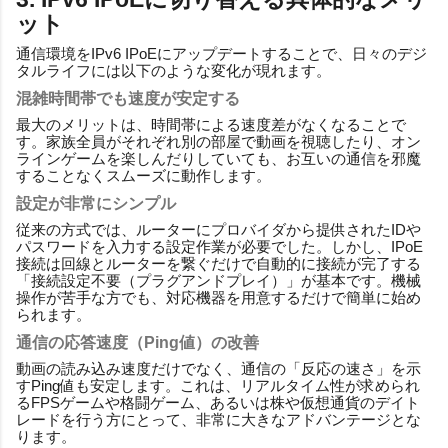
ット
通信環境をIPv6 IPoEにアップデートすることで、日々のデジ
タルライフには以下のような変化が現れます。
混雑時間帯でも速度が安定する
最大のメリットは、時間帯による速度差がなくなることで
す。家族全員がそれぞれ別の部屋で動画を視聴したり、オン
ラインゲームを楽しんだりしていても、お互いの通信を邪魔
することなくスムーズに動作します。
設定が非常にシンプル
従来の方式では、ルーターにプロバイダから提供されたIDや
パスワードを入力する設定作業が必要でした。しかし、IPoE
接続は回線とルーターを繋ぐだけで自動的に接続が完了する
「接続設定不要（プラグアンドプレイ）」が基本です。機械
操作が苦手な方でも、対応機器を用意するだけで簡単に始め
られます。
通信の応答速度（Ping値）の改善
動画の読み込み速度だけでなく、通信の「反応の速さ」を示
すPing値も安定します。これは、リアルタイム性が求められ
るFPSゲームや格闘ゲーム、あるいは株や仮想通貨のデイト
レードを行う方にとって、非常に大きなアドバンテージとな
ります。