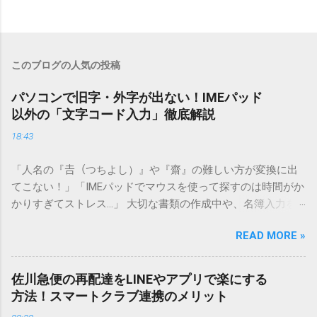
このブログの人気の投稿
パソコンで旧字・外字が出ない！IMEパッド
以外の「文字コード入力」徹底解説
18:43
「人名の『𠮷（つちよし）』や『齋』の難しい方が変換に出
てこない！」「IMEパッドでマウスを使って探すのは時間がか
かりすぎてストレス…」 大切な書類の作成中や、名簿入力を
しているときに、お目当ての漢字がサッと出てこないと焦っ
READ MORE »
てしまいますよね。多くの人が「IMEパッド（手書き入力）」
を使いますが、実はマウスで一画ずつ書くのは非効率です
し、似た漢字が多すぎて結局見つからないことも少なくあり
佐川急便の再配達をLINEやアプリで楽にする
ません。 そこで今回は、IMEパッドを使わずに、特定のコー
方法！スマートクラブ連携のメリット
ドを打ち込むだけで一瞬で旧字や外字、特殊記号を呼び出す