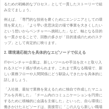
るための戦略的なプロセス」として一貫したストーリーで組
み立てましょう。
例えば、「専門的な技術を磨くためにエンジニアとしての環
境を変えた」「より早い意思決定の場で事業を大きくしたい
という想いからベンチャーへ挑戦した」など、軸となる目的
を一貫させることで、回数の多さが「目的達成のためのステ
ップ」として肯定的に映ります。
2. 環境適応能力を具体的なエピソードで伝える
ITやベンチャー企業は、新しいツールや手法を次々と取り入
れるスピード感が求められます。これまで異なる職場で、新
しい業務フローや人間関係にどう馴染んできたかを具体的に
話しましょう。
「入社後、最短で業務を覚えるために独自で作成したマニュ
アルを共有した」「チーム内のコミュニケーションを円滑に
するために積極的に会議を主催した」といった、自ら環境に
働きかけたエピソードは、面接官に「この人なら新しい職場