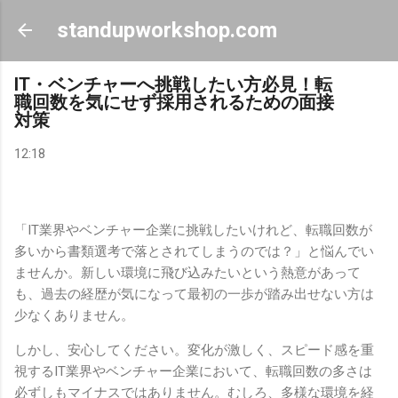
スキップしてメイン コンテンツに移動
standupworkshop.com
IT・ベンチャーへ挑戦したい方必見！転
職回数を気にせず採用されるための面接
対策
12:18
「IT業界やベンチャー企業に挑戦したいけれど、転職回数が
多いから書類選考で落とされてしまうのでは？」と悩んでい
ませんか。新しい環境に飛び込みたいという熱意があって
も、過去の経歴が気になって最初の一歩が踏み出せない方は
少なくありません。
しかし、安心してください。変化が激しく、スピード感を重
視するIT業界やベンチャー企業において、転職回数の多さは
必ずしもマイナスではありません。むしろ、多様な環境を経