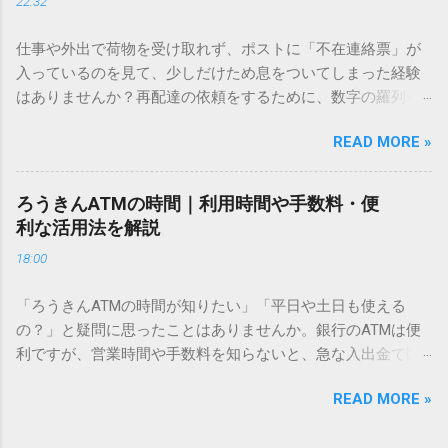
22:32
「文字コード入力」のテクニックを詳しく解説します。 この
方法をマスターすれば、もう難しい漢字の入力で手を止める
仕事や外出で荷物を受け取れず、ポストに「不在連絡票」が
必要はありません。 1. なぜ「変換」しても旧字・外字が出て
入っているのを見て、少しだけため息をついてしまった経験
こないのか？ そもそも、なぜ普通の変換で出てこない漢字が
はありませんか？再配達の依頼をするために、数字の羅列を
あるのでしょうか。その理由は、パソコンが文字を認識する
電話で打ち込んだり、ドライバーさんの手を煩わせてしまう
仕組みにあります。 日本のパソコンで一般的に使われる漢字
READ MORE »
ことに申し訳なさを感じたりすることもあるかもしれませ
は、JIS規格（日本産業規格）によって「第1水準」「第2水
ん。 「もっとスムーズに、自分のタイミングで受け取りた
準」といった形で整理されています。しかし、人名や地名に
い」 「わざわざ電話をかけずに、スマホ一つで完結させた
使われる非常に古い漢字（旧字）や、特定の組織だけで作ら
ろうきんATMの時間｜利用時間や手数料・便
い」 そんな願いを叶えてくれるのが、佐川急便の会員制サー
れた「外字」は、この一般的な変換リストに含まれていない
利な活用法を解説
ビス「スマートクラブ」と、LINEや公式アプリの連携です。
ことが多いのです。 そこで登場するのが「Unicode（ユニコ
18:00
これらを活用するだけで、再配達のストレスは驚くほど軽く
ード）」や「JISコード」といった 文字コード です。パソコ
なります。この記事では、忙しい毎日をサポートする便利な
ン上のすべての文字には、いわば「住所」のような番号が割
「ろうきんATMの時間が知りたい」「平日や土日も使える
受け取り術と、連携による具体的なメリットを徹底解説しま
り振られています。変換候補に出ない文字でも、この住所
の？」と疑問に思ったことはありませんか。銀行のATMは便
す。 佐川急便の再配達が劇的に変わる「スマートクラブ」と
（コード）を直接指定すれば、確実に呼び出すことができる
利ですが、営業時間や手数料を知らないと、急な入出金で困
は？ まず押さえておきたいのが、佐川急便の個人向け無料会
のです。 2. Windows標準機能！文字コードで漢字を出す「16
ることもあります。この記事では、 ろうきん（労働金庫）の
員サービス「スマートクラブ」です。これは、荷物の配送状
進数入力」 最も汎用性が高く、特別なソフトも不要なのが
READ MORE »
ATM営業時間や利用の注意点、便利な活用法 を詳しく解説し
況をリアルタイムで管理するための基盤となるサービスで
「Unicode」を直接入力する方法です。Wordやメモ帳など、
ます。 1. ろうきんATMの基本営業時間 ろうきんATMは、利用
す。 以前はウェブサイトを開いてログインする手間がありま
多くのWindowsアプリケーションで使用できます。 具体的な