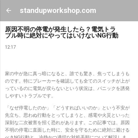
スキップしてメイン コンテンツに移動
standupworkshop.com
原因不明の停電が発生したら？電気トラ
ブル時に絶対にやってはいけないNG行動
12:17
家の中が急に真っ暗になると、誰でも驚き、焦ってしまうも
のです。特にブレーカーを確認しても全てのスイッチが上が
っているのに電気が戻らないという状況は、パニックを誘発
しやすいトラブルです。
「なぜ停電したのか」「どうすればいいのか」という不安が
先立ち、思わぬ行動をとってしまうと、感電や火災といった
深刻な二次被害を招く恐れがあります。この記事では、原因
不明の停電に直面した時に、安全を守るために絶対に避ける
べきNG行動と、冷静かつ適切な対処手順について解説しま