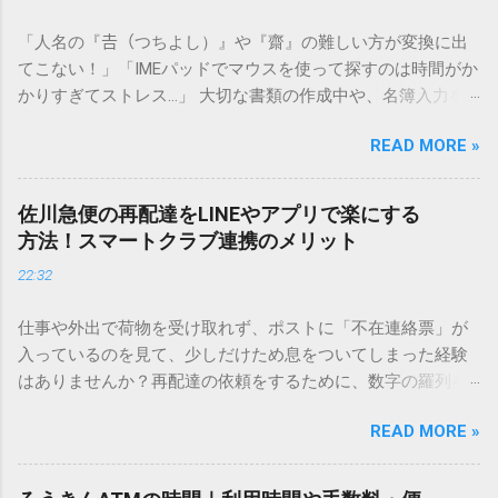
「人名の『𠮷（つちよし）』や『齋』の難しい方が変換に出
てこない！」「IMEパッドでマウスを使って探すのは時間がか
かりすぎてストレス…」 大切な書類の作成中や、名簿入力を
しているときに、お目当ての漢字がサッと出てこないと焦っ
READ MORE »
てしまいますよね。多くの人が「IMEパッド（手書き入力）」
を使いますが、実はマウスで一画ずつ書くのは非効率です
し、似た漢字が多すぎて結局見つからないことも少なくあり
佐川急便の再配達をLINEやアプリで楽にする
ません。 そこで今回は、IMEパッドを使わずに、特定のコー
方法！スマートクラブ連携のメリット
ドを打ち込むだけで一瞬で旧字や外字、特殊記号を呼び出す
22:32
「文字コード入力」のテクニックを詳しく解説します。 この
方法をマスターすれば、もう難しい漢字の入力で手を止める
仕事や外出で荷物を受け取れず、ポストに「不在連絡票」が
必要はありません。 1. なぜ「変換」しても旧字・外字が出て
入っているのを見て、少しだけため息をついてしまった経験
こないのか？ そもそも、なぜ普通の変換で出てこない漢字が
はありませんか？再配達の依頼をするために、数字の羅列を
あるのでしょうか。その理由は、パソコンが文字を認識する
電話で打ち込んだり、ドライバーさんの手を煩わせてしまう
仕組みにあります。 日本のパソコンで一般的に使われる漢字
READ MORE »
ことに申し訳なさを感じたりすることもあるかもしれませ
は、JIS規格（日本産業規格）によって「第1水準」「第2水
ん。 「もっとスムーズに、自分のタイミングで受け取りた
準」といった形で整理されています。しかし、人名や地名に
い」 「わざわざ電話をかけずに、スマホ一つで完結させた
使われる非常に古い漢字（旧字）や、特定の組織だけで作ら