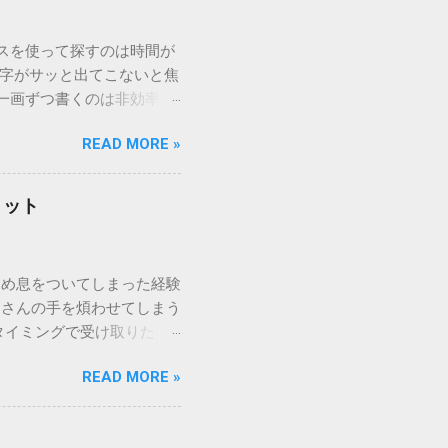
ウスを使って探すのは時間が
漢字がサッと出てこないと焦
一画ずつ書くのは非効率で
パッドを使わずに、特定のコ
READ MORE »
ックを詳しく解説します。
「変換」しても旧字・外字
理由は、パソコンが文字を
リット
規格）によって「第1水
漢字（旧字）や、特定の組
 そこで登場するのが
ため息をついてしまった経験
ての文字には、いわば「住
ーさんの手を煩わせてしまう
を直接指定すれば、確実に呼
タイミングで受け取りた
」 最も汎用性が高く、特別な
が、佐川急便の会員制サー
owsアプリケーションで使用
READ MORE »
達のストレスは驚くほど軽く
を把握する。 入力モードを「半
的なメリットを徹底解説しま
がら[X]キー**を押す。 入
、佐川急便の個人向け無料
oft Wordで非常に強力