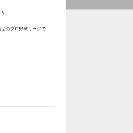
ょう。
着型のプロ野球リーグで
。