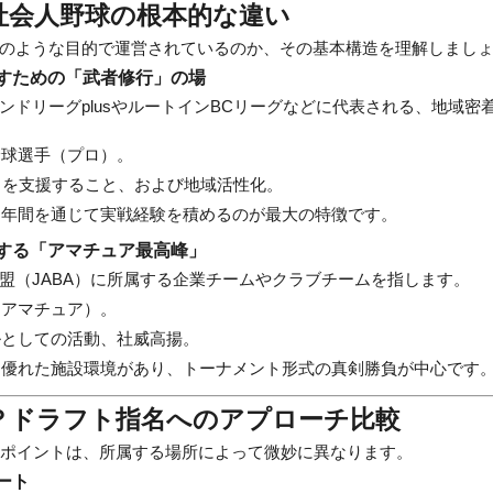
と社会人野球の根本的な違い
のような目的で運営されているのか、その基本構造を理解しまし
すための「武者修行」の場
ンドリーグplusやルートインBCリーグなどに代表される、地域密
球選手（プロ）。
りを支援すること、および地域活性化。
年間を通じて実戦経験を積めるのが最大の特徴です。
する「アマチュア最高峰」
盟（JABA）に所属する企業チームやクラブチームを指します。
アマチュア）。
としての活動、社威高揚。
優れた施設環境があり、トーナメント形式の真剣勝負が中心です
利？ドラフト指名へのアプローチ比較
るポイントは、所属する場所によって微妙に異なります。
ート