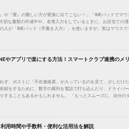
）』や『齋』の難しい方が変換に出てこない！」「IMEパッドでマ
 大切な書類の作成中や、名簿入力をしているときに、お目当ての
の人が「IMEパッド（手書き入力）」を使いますが、実はマウスで
結局見つからないことも少なくありません。 そこで今回は、IME
で旧字や外字、特殊記号を呼び出す「文字コード入力」のテクニ
、もう難しい漢字の入力で手を止める必要はありません。 1. なぜ
そも、なぜ普通の変換で出てこない漢字があるのでしょうか。その
INEやアプリで楽にする方法！スマートクラブ連携のメ
。 日本のパソコンで一般的に使われる漢字は、JIS規格（日本産業
形で整理されています。しかし、人名や地名に使われる非常に古い
は、この一般的な変換リストに含まれていないことが多いのです。
れず、ポストに「不在連絡票」が入っているのを見て、少しだけ
ド）」や「JISコード」といった 文字コード です。パソコン上のすべ
依頼をするために、数字の羅列を電話で打ち込んだり、ドライバ
られています。変換候補に出ない文字でも、この住所（コード）
りすることもあるかもしれません。 「もっとスムーズに、自分の
 2. Windows標準機能！文字コードで漢字を出す「16進数入力
けずに、スマホ一つで完結させたい」 そんな願いを叶えてくれるの
code」を直接入力する方法です。Wordやメモ帳など、多くのWind
、LINEや公式アプリの連携です。これらを活用するだけで、再配
nicode入力） 入力したい文字の「Unicode（例：20BB7）」
忙しい毎日をサポートする便利な受け取り術と、連携による具体
20BB7」**と入力する。 直後にキーボードの**[Alt]キーを押しな
劇的に変わる「スマートクラブ」とは？ まず押さえておきたいのが
漢字（例：𠮷）に変換されます。 注記： この方法は、特にMicros
｜利用時間や手数料・便利な活用法を解説