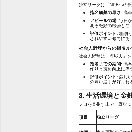
独立リーグは「NPBへの
指名解禁の早さ:
高卒
アピールの場:
毎日が
測る絶好の機会とな
評価ポイント:
粗削り
されやすい傾向にあ
社会人野球からの指名ル
社会人野球は「即戦力」を
指名までの期間:
高卒
作りと技術向上に専
評価ポイント:
厳しい
の高い選手が好まれ
3. 生活環境と
プロを目指す上で、野球に
項目
独立リーグ
給与・
出来高制や月給制