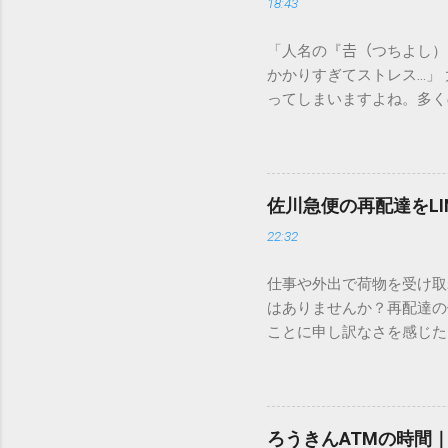
18:43
「人名の『𠮷（つちよし
かかりすぎてストレス…」
ってしまいますよね。多く
すし、似た漢字が多すぎて
ードを打ち込むだけで一瞬
この方法をマスターすれば
が出てこないのか？ そも
佐川急便の再配達をL
認識する仕組みにあります
22:32
準」「第2水準」といった
織だけで作られた「外字」
仕事や外出で荷物を受け取
「Unicode（ユニコー
はありませんか？再配達の
所」のような番号が割り振
ことに申し訳なさを感じた
び出すことができるのです。
い」 「わざわざ電話をか
ソフトも不要なのが「Uni
ビス「スマートクラブ」と
できます。 具体的な手順（U
なります。この記事では、
角」にする（※重要）。 **「
す。 佐川急便の再配達が
力した数字が、一瞬で対応する
ろうきんATMの時間