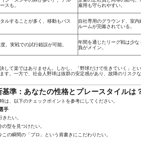
ースも。
雇用も守られやすい。
タルすることが多く、移動もバス
自社専用のグラウンド、室内
ルームが完備されている。
年間を通じたリーグ戦は少な
合程度。実戦での試行錯誤が可能。
負がメイン。
決して楽ではありません。しかし、「野球だけで生きていく」と
ます。一方で、社会人野球は抜群の安定感があり、故障のリスク
判断基準：あなたの性格とプレースタイルは
時は、以下のチェックポイントを参考にしてください。
選手
行きたい。
分の型を見つけたい。
今この瞬間の「プロ」という肩書きにこだわりたい。