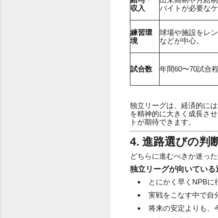
収入
バイトが必要なケ
練習環
球場や施設をレン
境
などが中心。
試合数
年間60〜70試
独立リーグは、経済的には
を精神的に大きく成長させ
トが期待できます。
4. 進路選びの
どちらに進むべきか迷った
独立リーグが向いている
とにかく早くNPBに
実戦をこなす中で自
将来の安定よりも、