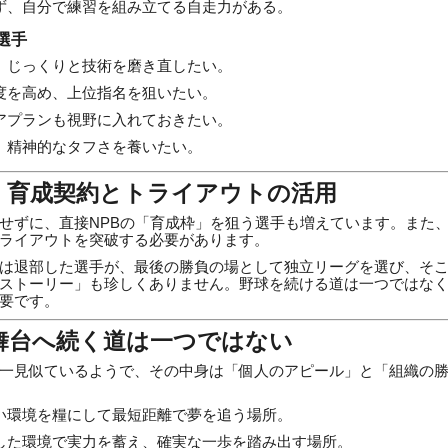
ず、自分で練習を組み立てる自走力がある。
選手
、じっくりと技術を磨き直したい。
度を高め、上位指名を狙いたい。
アプランも視野に入れておきたい。
、精神的なタフさを養いたい。
肢：育成契約とトライアウトの活用
せずに、直接NPBの「育成枠」を狙う選手も増えています。また
ライアウトを突破する必要があります。
は退部した選手が、最後の勝負の場として独立リーグを選び、そこ
ストーリー」も珍しくありません。野球を続ける道は一つではな
要です。
の舞台へ続く道は一つではない
一見似ているようで、その中身は「個人のアピール」と「組織の
い環境を糧にして最短距離で夢を追う場所。
した環境で実力を蓄え、確実な一歩を踏み出す場所。