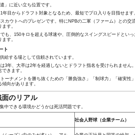
派遣」に近い立ち位置です。
1年目からドラフト対象となるため、最短でプロ入りを目指せます
スカウトへのプレゼンです。特にNPBの二軍（ファーム）との交
ります。
でも、150キロを超える球速や、圧倒的なスイングスピードとい
ります。
ート
供給する場として信頼されています。
は3年、大卒は2年を経過しないとドラフト指名を受けられません
念できます。
トーナメントを勝ち抜くための「勝負強さ」「制球力」「確実性
る傾向があります。
金銭面のリアル
集中できる環境かどうかは死活問題です。
社会人野球（企業チーム）
（シーズン中のみが多い）。アル
企業の正社員と同等の給与。