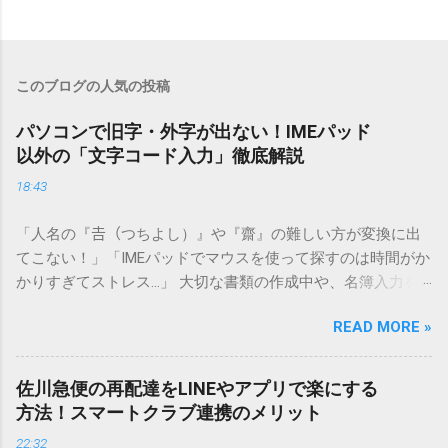
このブログの人気の投稿
パソコンで旧字・外字が出ない！IMEパッド
以外の「文字コード入力」徹底解説
18:43
「人名の『𠮷（つちよし）』や『齋』の難しい方が変換に出
てこない！」「IMEパッドでマウスを使って探すのは時間がか
かりすぎてストレス…」 大切な書類の作成中や、名簿入力を
しているときに、お目当ての漢字がサッと出てこないと焦っ
READ MORE »
てしまいますよね。多くの人が「IMEパッド（手書き入力）」
を使いますが、実はマウスで一画ずつ書くのは非効率です
し、似た漢字が多すぎて結局見つからないことも少なくあり
佐川急便の再配達をLINEやアプリで楽にする
ません。 そこで今回は、IMEパッドを使わずに、特定のコー
方法！スマートクラブ連携のメリット
ドを打ち込むだけで一瞬で旧字や外字、特殊記号を呼び出す
22:32