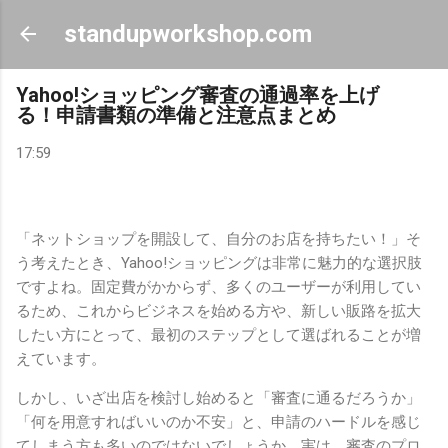
スキップしてメイン コンテンツに移動
standupworkshop.com
Yahoo!ショッピング審査の通過率を上げ
る！申請書類の準備と注意点まとめ
17:59
「ネットショップを開設して、自分のお店を持ちたい！」そ
う考えたとき、Yahoo!ショッピングは非常に魅力的な選択肢
ですよね。固定費がかからず、多くのユーザーが利用してい
るため、これからビジネスを始める方や、新しい販路を拡大
したい方にとって、最初のステップとして選ばれることが増
えています。
しかし、いざ出店を検討し始めると「審査に通るだろうか」
「何を用意すればいいのか不安」と、申請のハードルを感じ
てしまう方も多いのではないでしょうか。実は、審査のプロ