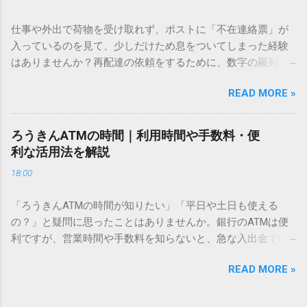
「文字コード入力」のテクニックを詳しく解説します。 この
方法をマスターすれば、もう難しい漢字の入力で手を止める
仕事や外出で荷物を受け取れず、ポストに「不在連絡票」が
必要はありません。 1. なぜ「変換」しても旧字・外字が出て
入っているのを見て、少しだけため息をついてしまった経験
こないのか？ そもそも、なぜ普通の変換で出てこない漢字が
はありませんか？再配達の依頼をするために、数字の羅列を
あるのでしょうか。その理由は、パソコンが文字を認識する
電話で打ち込んだり、ドライバーさんの手を煩わせてしまう
仕組みにあります。 日本のパソコンで一般的に使われる漢字
READ MORE »
ことに申し訳なさを感じたりすることもあるかもしれませ
は、JIS規格（日本産業規格）によって「第1水準」「第2水
ん。 「もっとスムーズに、自分のタイミングで受け取りた
準」といった形で整理されています。しかし、人名や地名に
い」 「わざわざ電話をかけずに、スマホ一つで完結させた
使われる非常に古い漢字（旧字）や、特定の組織だけで作ら
ろうきんATMの時間｜利用時間や手数料・便
い」 そんな願いを叶えてくれるのが、佐川急便の会員制サー
れた「外字」は、この一般的な変換リストに含まれていない
利な活用法を解説
ビス「スマートクラブ」と、LINEや公式アプリの連携です。
ことが多いのです。 そこで登場するのが「Unicode（ユニコ
18:00
これらを活用するだけで、再配達のストレスは驚くほど軽く
ード）」や「JISコード」といった 文字コード です。パソコ
なります。この記事では、忙しい毎日をサポートする便利な
ン上のすべての文字には、いわば「住所」のような番号が割
「ろうきんATMの時間が知りたい」「平日や土日も使える
受け取り術と、連携による具体的なメリットを徹底解説しま
り振られています。変換候補に出ない文字でも、この住所
の？」と疑問に思ったことはありませんか。銀行のATMは便
す。 佐川急便の再配達が劇的に変わる「スマートクラブ」と
（コード）を直接指定すれば、確実に呼び出すことができる
利ですが、営業時間や手数料を知らないと、急な入出金で困
は？ まず押さえておきたいのが、佐川急便の個人向け無料会
のです。 2. Windows標準機能！文字コードで漢字を出す「16
ることもあります。この記事では、 ろうきん（労働金庫）の
員サービス「スマートクラブ」です。これは、荷物の配送状
進数入力」 最も汎用性が高く、特別なソフトも不要なのが
READ MORE »
ATM営業時間や利用の注意点、便利な活用法 を詳しく解説し
況をリアルタイムで管理するための基盤となるサービスで
「Unicode」を直接入力する方法です。Wordやメモ帳など、
ます。 1. ろうきんATMの基本営業時間 ろうきんATMは、利用
す。 以前はウェブサイトを開いてログインする手間がありま
多くのWindowsアプリケーションで使用できます。 具体的な
する場所によって時間が異なりますが、一般的には次の通り