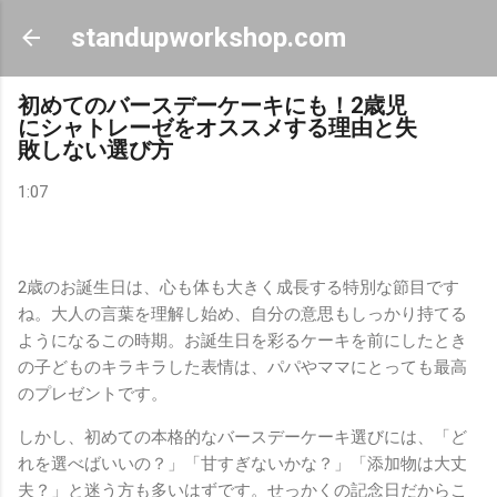
スキップしてメイン コンテンツに移動
standupworkshop.com
初めてのバースデーケーキにも！2歳児
にシャトレーゼをオススメする理由と失
敗しない選び方
1:07
2歳のお誕生日は、心も体も大きく成長する特別な節目です
ね。大人の言葉を理解し始め、自分の意思もしっかり持てる
ようになるこの時期。お誕生日を彩るケーキを前にしたとき
の子どものキラキラした表情は、パパやママにとっても最高
のプレゼントです。
しかし、初めての本格的なバースデーケーキ選びには、「ど
れを選べばいいの？」「甘すぎないかな？」「添加物は大丈
夫？」と迷う方も多いはずです。せっかくの記念日だからこ