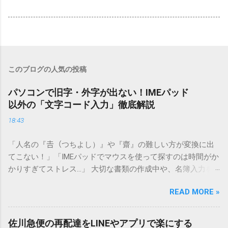
このブログの人気の投稿
パソコンで旧字・外字が出ない！IMEパッド
以外の「文字コード入力」徹底解説
18:43
「人名の『𠮷（つちよし）』や『齋』の難しい方が変換に出
てこない！」「IMEパッドでマウスを使って探すのは時間がか
かりすぎてストレス…」 大切な書類の作成中や、名簿入力を
しているときに、お目当ての漢字がサッと出てこないと焦っ
READ MORE »
てしまいますよね。多くの人が「IMEパッド（手書き入力）」
を使いますが、実はマウスで一画ずつ書くのは非効率です
し、似た漢字が多すぎて結局見つからないことも少なくあり
佐川急便の再配達をLINEやアプリで楽にする