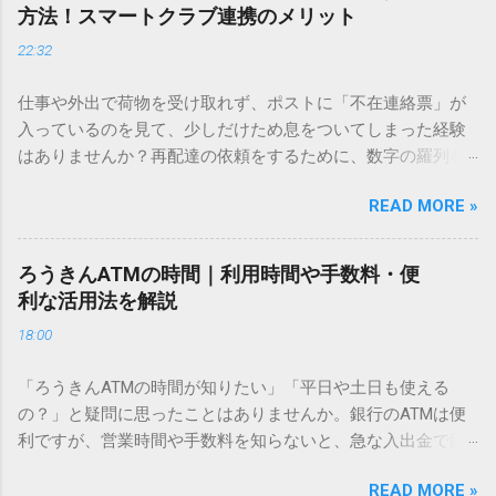
ません。 そこで今回は、IMEパッドを使わずに、特定のコー
方法！スマートクラブ連携のメリット
ドを打ち込むだけで一瞬で旧字や外字、特殊記号を呼び出す
22:32
「文字コード入力」のテクニックを詳しく解説します。 この
方法をマスターすれば、もう難しい漢字の入力で手を止める
仕事や外出で荷物を受け取れず、ポストに「不在連絡票」が
必要はありません。 1. なぜ「変換」しても旧字・外字が出て
入っているのを見て、少しだけため息をついてしまった経験
こないのか？ そもそも、なぜ普通の変換で出てこない漢字が
はありませんか？再配達の依頼をするために、数字の羅列を
あるのでしょうか。その理由は、パソコンが文字を認識する
電話で打ち込んだり、ドライバーさんの手を煩わせてしまう
仕組みにあります。 日本のパソコンで一般的に使われる漢字
READ MORE »
ことに申し訳なさを感じたりすることもあるかもしれませ
は、JIS規格（日本産業規格）によって「第1水準」「第2水
ん。 「もっとスムーズに、自分のタイミングで受け取りた
準」といった形で整理されています。しかし、人名や地名に
い」 「わざわざ電話をかけずに、スマホ一つで完結させた
使われる非常に古い漢字（旧字）や、特定の組織だけで作ら
ろうきんATMの時間｜利用時間や手数料・便
い」 そんな願いを叶えてくれるのが、佐川急便の会員制サー
れた「外字」は、この一般的な変換リストに含まれていない
利な活用法を解説
ビス「スマートクラブ」と、LINEや公式アプリの連携です。
ことが多いのです。 そこで登場するのが「Unicode（ユニコ
18:00
これらを活用するだけで、再配達のストレスは驚くほど軽く
ード）」や「JISコード」といった 文字コード です。パソコ
なります。この記事では、忙しい毎日をサポートする便利な
ン上のすべての文字には、いわば「住所」のような番号が割
「ろうきんATMの時間が知りたい」「平日や土日も使える
受け取り術と、連携による具体的なメリットを徹底解説しま
り振られています。変換候補に出ない文字でも、この住所
の？」と疑問に思ったことはありませんか。銀行のATMは便
す。 佐川急便の再配達が劇的に変わる「スマートクラブ」と
（コード）を直接指定すれば、確実に呼び出すことができる
利ですが、営業時間や手数料を知らないと、急な入出金で困
は？ まず押さえておきたいのが、佐川急便の個人向け無料会
のです。 2. Windows標準機能！文字コードで漢字を出す「16
ることもあります。この記事では、 ろうきん（労働金庫）の
員サービス「スマートクラブ」です。これは、荷物の配送状
進数入力」 最も汎用性が高く、特別なソフトも不要なのが
READ MORE »
ATM営業時間や利用の注意点、便利な活用法 を詳しく解説し