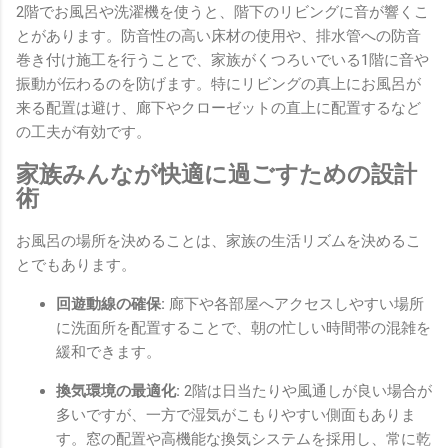
2階でお風呂や洗濯機を使うと、階下のリビングに音が響くこ
とがあります。防音性の高い床材の使用や、排水管への防音
巻き付け施工を行うことで、家族がくつろいでいる1階に音や
振動が伝わるのを防げます。特にリビングの真上にお風呂が
来る配置は避け、廊下やクローゼットの直上に配置するなど
の工夫が有効です。
家族みんなが快適に過ごすための設計
術
お風呂の場所を決めることは、家族の生活リズムを決めるこ
とでもあります。
回遊動線の確保:
廊下や各部屋へアクセスしやすい場所
に洗面所を配置することで、朝の忙しい時間帯の混雑を
緩和できます。
換気環境の最適化:
2階は日当たりや風通しが良い場合が
多いですが、一方で湿気がこもりやすい側面もありま
す。窓の配置や高機能な換気システムを採用し、常に乾