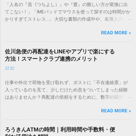
「人名の『𠮷（つちよし）』や『齋』の難しい方が変換に出
てこない！」「IMEパッドでマウスを使って探すのは時間がか
かりすぎてストレス…」 大切な書類の作成中や、名簿入力を
しているときに、お目当ての漢字がサッと出てこないと焦っ
READ MORE »
てしまいますよね。多くの人が「IMEパッド（手書き入力）」
を使いますが、実はマウスで一画ずつ書くのは非効率です
し、似た漢字が多すぎて結局見つからないことも少なくあり
佐川急便の再配達をLINEやアプリで楽にする
ません。 そこで今回は、IMEパッドを使わずに、特定のコー
方法！スマートクラブ連携のメリット
ドを打ち込むだけで一瞬で旧字や外字、特殊記号を呼び出す
22:32
「文字コード入力」のテクニックを詳しく解説します。 この
方法をマスターすれば、もう難しい漢字の入力で手を止める
仕事や外出で荷物を受け取れず、ポストに「不在連絡票」が
必要はありません。 1. なぜ「変換」しても旧字・外字が出て
入っているのを見て、少しだけため息をついてしまった経験
こないのか？ そもそも、なぜ普通の変換で出てこない漢字が
はありませんか？再配達の依頼をするために、数字の羅列を
あるのでしょうか。その理由は、パソコンが文字を認識する
電話で打ち込んだり、ドライバーさんの手を煩わせてしまう
仕組みにあります。 日本のパソコンで一般的に使われる漢字
READ MORE »
ことに申し訳なさを感じたりすることもあるかもしれませ
は、JIS規格（日本産業規格）によって「第1水準」「第2水
ん。 「もっとスムーズに、自分のタイミングで受け取りた
準」といった形で整理されています。しかし、人名や地名に
い」 「わざわざ電話をかけずに、スマホ一つで完結させた
使われる非常に古い漢字（旧字）や、特定の組織だけで作ら
ろうきんATMの時間｜利用時間や手数料・便
い」 そんな願いを叶えてくれるのが、佐川急便の会員制サー
れた「外字」は、この一般的な変換リストに含まれていない