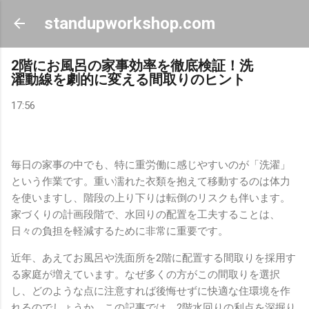
スキップしてメイン コンテンツに移動
standupworkshop.com
2階にお風呂の家事効率を徹底検証！洗
濯動線を劇的に変える間取りのヒント
17:56
毎日の家事の中でも、特に重労働に感じやすいのが「洗濯」
という作業です。重い濡れた衣類を抱えて移動するのは体力
を使いますし、階段の上り下りは転倒のリスクも伴います。
家づくりの計画段階で、水回りの配置を工夫することは、
日々の負担を軽減するために非常に重要です。
近年、あえてお風呂や洗面所を2階に配置する間取りを採用す
る家庭が増えています。なぜ多くの方がこの間取りを選択
し、どのような点に注意すれば後悔せずに快適な住環境を作
れるのでしょうか。この記事では、2階水回りの利点を深掘り