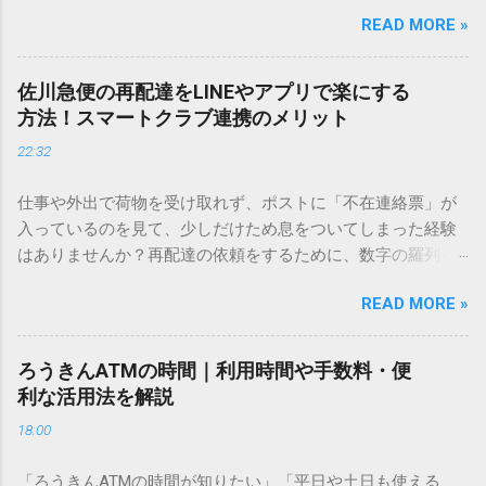
しているときに、お目当ての漢字がサッと出てこないと焦っ
READ MORE »
てしまいますよね。多くの人が「IMEパッド（手書き入力）」
を使いますが、実はマウスで一画ずつ書くのは非効率です
し、似た漢字が多すぎて結局見つからないことも少なくあり
佐川急便の再配達をLINEやアプリで楽にする
ません。 そこで今回は、IMEパッドを使わずに、特定のコー
方法！スマートクラブ連携のメリット
ドを打ち込むだけで一瞬で旧字や外字、特殊記号を呼び出す
22:32
「文字コード入力」のテクニックを詳しく解説します。 この
方法をマスターすれば、もう難しい漢字の入力で手を止める
仕事や外出で荷物を受け取れず、ポストに「不在連絡票」が
必要はありません。 1. なぜ「変換」しても旧字・外字が出て
入っているのを見て、少しだけため息をついてしまった経験
こないのか？ そもそも、なぜ普通の変換で出てこない漢字が
はありませんか？再配達の依頼をするために、数字の羅列を
あるのでしょうか。その理由は、パソコンが文字を認識する
電話で打ち込んだり、ドライバーさんの手を煩わせてしまう
仕組みにあります。 日本のパソコンで一般的に使われる漢字
READ MORE »
ことに申し訳なさを感じたりすることもあるかもしれませ
は、JIS規格（日本産業規格）によって「第1水準」「第2水
ん。 「もっとスムーズに、自分のタイミングで受け取りた
準」といった形で整理されています。しかし、人名や地名に
い」 「わざわざ電話をかけずに、スマホ一つで完結させた
使われる非常に古い漢字（旧字）や、特定の組織だけで作ら
ろうきんATMの時間｜利用時間や手数料・便
い」 そんな願いを叶えてくれるのが、佐川急便の会員制サー
れた「外字」は、この一般的な変換リストに含まれていない
利な活用法を解説
ビス「スマートクラブ」と、LINEや公式アプリの連携です。
ことが多いのです。 そこで登場するのが「Unicode（ユニコ
18:00
これらを活用するだけで、再配達のストレスは驚くほど軽く
ード）」や「JISコード」といった 文字コード です。パソコ
なります。この記事では、忙しい毎日をサポートする便利な
ン上のすべての文字には、いわば「住所」のような番号が割
「ろうきんATMの時間が知りたい」「平日や土日も使える