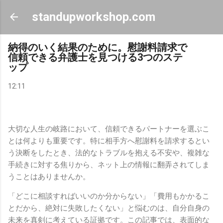
スキップしてメイン コンテンツに移動
standupworkshop.com
納得のいく結果のために。慰謝料請求で
信頼できる弁護士を見つける3つのステ
ップ
12:11
大切な人生の岐路において、信頼できるパートナーを選ぶこ
とは何よりも重要です。特に相手方へ慰謝料を請求するとい
う決断をしたとき、法的なトラブルを抱える不安や、複雑な
手続きに対する焦りから、ネット上の情報に翻弄されてしま
うことはありませんか。
「どこに相談すればいいのか分からない」「費用もかかるこ
とだから、絶対に失敗したくない」と悩むのは、自分自身の
未来を真剣に考えている証拠です。この記事では、表面的な