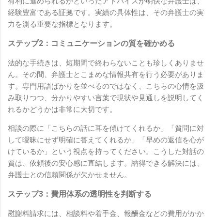
有利に進められるかといったアドバイスが明快な弁護士は、
経験豊富である証拠です。実績の具体性は、その弁護士の実
力を測る重要な指標となります。
ステップ2：コミュニケーションの質を確かめる
法的な手続きは、短期間で終わらないことも珍しくありませ
ん。その間、弁護士とこまめな情報共有を行う必要がありま
す。専門用語ばかりを並べるのではなく、こちらの心情を汲
み取りつつ、分かりやすい言葉で現状や見通しを説明してく
れるかどうかは非常に大切です。
相談の際に「こちらの話に耳を傾けてくれるか」「質問に対
して曖昧にせず明確に答えてくれるか」「早めの返信を心が
けているか」という視点を持ってください。こうした対話の
質は、依頼後の安心感に直結します。納得できる解決には、
弁護士との信頼関係が欠かせません。
ステップ3：費用体系の透明性を判断する
慰謝料請求には、相談料や着手金、報酬金などの費用がかか