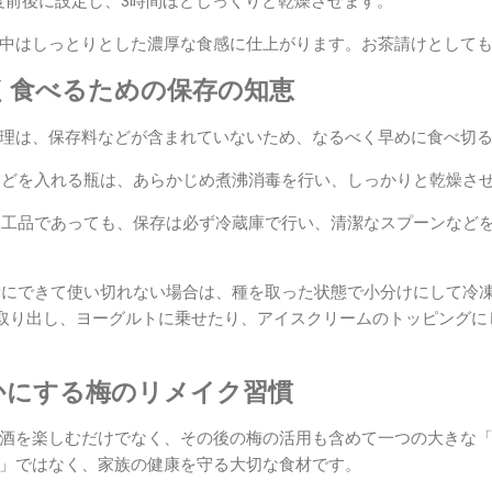
度前後に設定し、3時間ほどじっくりと乾燥させます。
中はしっとりとした濃厚な食感に仕上がります。お茶請けとして
く食べるための保存の知恵
理は、保存料などが含まれていないため、なるべく早めに食べ切
ムなどを入れる瓶は、あらかじめ煮沸消毒を行い、しっかりと乾燥さ
た加工品であっても、保存は必ず冷蔵庫で行い、清潔なスプーンなど
大量にできて使い切れない場合は、種を取った状態で小分けにして冷
取り出し、ヨーグルトに乗せたり、アイスクリームのトッピングに
かにする梅のリメイク習慣
酒を楽しむだけでなく、その後の梅の活用も含めて一つの大きな
」ではなく、家族の健康を守る大切な食材です。