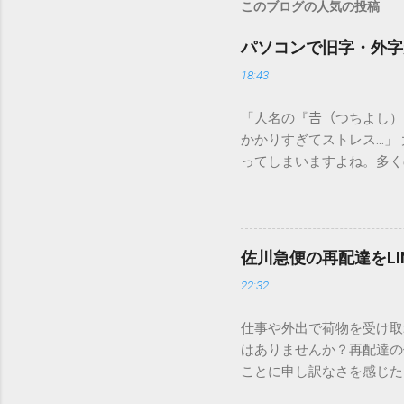
このブログの人気の投稿
パソコンで旧字・外字
18:43
「人名の『𠮷（つちよし
かかりすぎてストレス…」
ってしまいますよね。多く
すし、似た漢字が多すぎて
ードを打ち込むだけで一瞬
この方法をマスターすれば
が出てこないのか？ そも
佐川急便の再配達をL
認識する仕組みにあります
22:32
準」「第2水準」といった
織だけで作られた「外字」
仕事や外出で荷物を受け取
「Unicode（ユニコー
はありませんか？再配達の
所」のような番号が割り振
ことに申し訳なさを感じた
び出すことができるのです。
い」 「わざわざ電話をか
ソフトも不要なのが「Uni