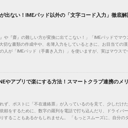
が出ない！IMEパッド以外の「文字コード入力」徹底解
）』や『齋』の難しい方が変換に出てこない！」「IMEパッドでマ
 大切な書類の作成中や、名簿入力をしているときに、お目当ての
の人が「IMEパッド（手書き入力）」を使いますが、実はマウスで
結局見つからないことも少なくありません。 そこで今回は、IME
で旧字や外字、特殊記号を呼び出す「文字コード入力」のテクニ
、もう難しい漢字の入力で手を止める必要はありません。 1. なぜ
そも、なぜ普通の変換で出てこない漢字があるのでしょうか。その
INEやアプリで楽にする方法！スマートクラブ連携のメ
。 日本のパソコンで一般的に使われる漢字は、JIS規格（日本産業
形で整理されています。しかし、人名や地名に使われる非常に古い
は、この一般的な変換リストに含まれていないことが多いのです。
れず、ポストに「不在連絡票」が入っているのを見て、少しだけ
ド）」や「JISコード」といった 文字コード です。パソコン上のすべ
依頼をするために、数字の羅列を電話で打ち込んだり、ドライバ
られています。変換候補に出ない文字でも、この住所（コード）
りすることもあるかもしれません。 「もっとスムーズに、自分の
 2. Windows標準機能！文字コードで漢字を出す「16進数入力
けずに、スマホ一つで完結させたい」 そんな願いを叶えてくれるの
code」を直接入力する方法です。Wordやメモ帳など、多くのWind