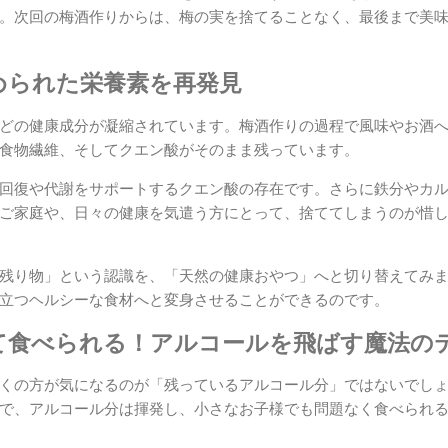
。次回の梅酒作りからは、梅の実を捨てることなく、最後まで美
秘められた栄養素を再発見
どの健康成分が凝縮されています。梅酒作りの過程で風味やお酒
食物繊維、そしてクエン酸がそのまま残っています。
回復や代謝をサポートするクエン酸の存在です。さらに鉄分やカ
ご家庭や、日々の健康を気遣う方にとって、捨ててしまうのが惜
残り物」という認識を、「天然の健康おやつ」へと切り替えてみ
立つヘルシーな食材へと変身させることができるのです。
して食べられる！アルコールを飛ばす魔法の
くの方が気になるのが「残っているアルコール分」ではないでし
で、アルコール分は揮発し、小さなお子様でも問題なく食べられ