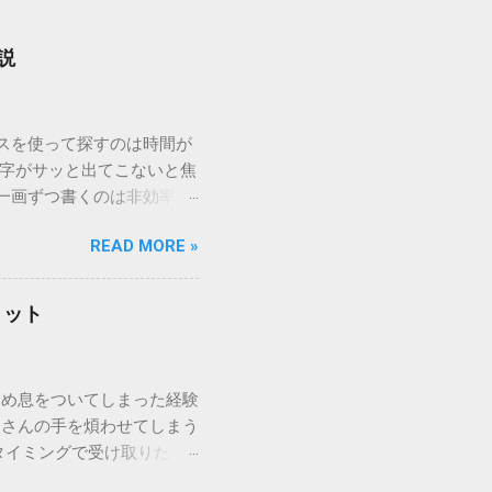
説
ウスを使って探すのは時間が
漢字がサッと出てこないと焦
一画ずつ書くのは非効率で
パッドを使わずに、特定のコ
READ MORE »
ックを詳しく解説します。
「変換」しても旧字・外字
理由は、パソコンが文字を
リット
規格）によって「第1水
漢字（旧字）や、特定の組
 そこで登場するのが
ため息をついてしまった経験
ての文字には、いわば「住
ーさんの手を煩わせてしまう
を直接指定すれば、確実に呼
タイミングで受け取りた
」 最も汎用性が高く、特別な
が、佐川急便の会員制サー
owsアプリケーションで使用