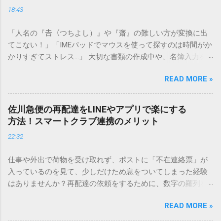
18:43
「人名の『𠮷（つちよし）』や『齋』の難しい方が変換に出
てこない！」「IMEパッドでマウスを使って探すのは時間がか
かりすぎてストレス…」 大切な書類の作成中や、名簿入力を
しているときに、お目当ての漢字がサッと出てこないと焦っ
READ MORE »
てしまいますよね。多くの人が「IMEパッド（手書き入力）」
を使いますが、実はマウスで一画ずつ書くのは非効率です
し、似た漢字が多すぎて結局見つからないことも少なくあり
佐川急便の再配達をLINEやアプリで楽にする
ません。 そこで今回は、IMEパッドを使わずに、特定のコー
方法！スマートクラブ連携のメリット
ドを打ち込むだけで一瞬で旧字や外字、特殊記号を呼び出す
22:32
「文字コード入力」のテクニックを詳しく解説します。 この
方法をマスターすれば、もう難しい漢字の入力で手を止める
仕事や外出で荷物を受け取れず、ポストに「不在連絡票」が
必要はありません。 1. なぜ「変換」しても旧字・外字が出て
入っているのを見て、少しだけため息をついてしまった経験
こないのか？ そもそも、なぜ普通の変換で出てこない漢字が
はありませんか？再配達の依頼をするために、数字の羅列を
あるのでしょうか。その理由は、パソコンが文字を認識する
電話で打ち込んだり、ドライバーさんの手を煩わせてしまう
仕組みにあります。 日本のパソコンで一般的に使われる漢字
READ MORE »
ことに申し訳なさを感じたりすることもあるかもしれませ
は、JIS規格（日本産業規格）によって「第1水準」「第2水
ん。 「もっとスムーズに、自分のタイミングで受け取りた