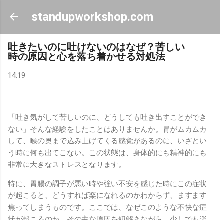
スキップしてメイン コンテンツに移動
standupworkshop.com
吐きたいのに吐けないのはなぜ？苦しい
時の原因と心を落ち着かせる対処法
14:19
「吐き気がして苦しいのに、どうしても吐き出すことができ
ない」そんな経験をしたことはありませんか。胃がムカムカ
して、喉の奥まで込み上げてくる感覚があるのに、いざとい
う時に何も出てこない。この状態は、身体的にも精神的にも
非常に大きなストレスとなります。
特に、胃腸の調子が悪い時や強い不安を感じた時にこの症状
が起こると、どうすれば楽になれるのかわからず、ますます
焦ってしまうものです。ここでは、なぜこのような不快な症
状が起こるのか、その主な原因を紐解きながら、少しでも楽