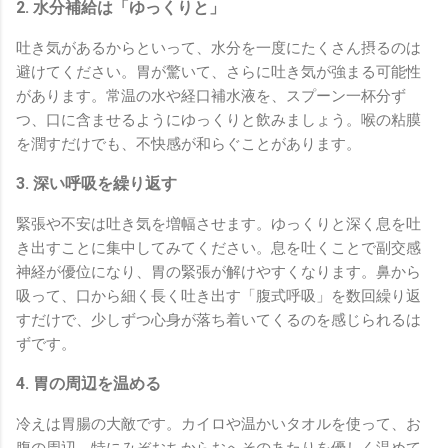
2. 水分補給は「ゆっくりと」
吐き気があるからといって、水分を一度にたくさん摂るのは
避けてください。胃が驚いて、さらに吐き気が強まる可能性
があります。常温の水や経口補水液を、スプーン一杯分ず
つ、口に含ませるようにゆっくりと飲みましょう。喉の粘膜
を潤すだけでも、不快感が和らぐことがあります。
3. 深い呼吸を繰り返す
緊張や不安は吐き気を増幅させます。ゆっくりと深く息を吐
き出すことに集中してみてください。息を吐くことで副交感
神経が優位になり、胃の緊張が解けやすくなります。鼻から
吸って、口から細く長く吐き出す「腹式呼吸」を数回繰り返
すだけで、少しずつ心身が落ち着いてくるのを感じられるは
ずです。
4. 胃の周辺を温める
冷えは胃腸の大敵です。カイロや温かいタオルを使って、お