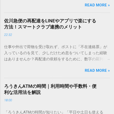
READ MORE »
てしまいますよね。多くの人が「IMEパッド（手書き入力）」
を使いますが、実はマウスで一画ずつ書くのは非効率です
し、似た漢字が多すぎて結局見つからないことも少なくあり
佐川急便の再配達をLINEやアプリで楽にする
ません。 そこで今回は、IMEパッドを使わずに、特定のコー
方法！スマートクラブ連携のメリット
ドを打ち込むだけで一瞬で旧字や外字、特殊記号を呼び出す
22:32
「文字コード入力」のテクニックを詳しく解説します。 この
方法をマスターすれば、もう難しい漢字の入力で手を止める
仕事や外出で荷物を受け取れず、ポストに「不在連絡票」が
必要はありません。 1. なぜ「変換」しても旧字・外字が出て
入っているのを見て、少しだけため息をついてしまった経験
こないのか？ そもそも、なぜ普通の変換で出てこない漢字が
はありませんか？再配達の依頼をするために、数字の羅列を
あるのでしょうか。その理由は、パソコンが文字を認識する
電話で打ち込んだり、ドライバーさんの手を煩わせてしまう
仕組みにあります。 日本のパソコンで一般的に使われる漢字
READ MORE »
ことに申し訳なさを感じたりすることもあるかもしれませ
は、JIS規格（日本産業規格）によって「第1水準」「第2水
ん。 「もっとスムーズに、自分のタイミングで受け取りた
準」といった形で整理されています。しかし、人名や地名に
い」 「わざわざ電話をかけずに、スマホ一つで完結させた
使われる非常に古い漢字（旧字）や、特定の組織だけで作ら
ろうきんATMの時間｜利用時間や手数料・便
い」 そんな願いを叶えてくれるのが、佐川急便の会員制サー
れた「外字」は、この一般的な変換リストに含まれていない
利な活用法を解説
ビス「スマートクラブ」と、LINEや公式アプリの連携です。
ことが多いのです。 そこで登場するのが「Unicode（ユニコ
18:00
これらを活用するだけで、再配達のストレスは驚くほど軽く
ード）」や「JISコード」といった 文字コード です。パソコ
なります。この記事では、忙しい毎日をサポートする便利な
ン上のすべての文字には、いわば「住所」のような番号が割
「ろうきんATMの時間が知りたい」「平日や土日も使える