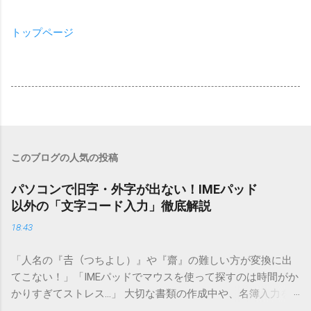
トップページ
このブログの人気の投稿
パソコンで旧字・外字が出ない！IMEパッド
以外の「文字コード入力」徹底解説
18:43
「人名の『𠮷（つちよし）』や『齋』の難しい方が変換に出
てこない！」「IMEパッドでマウスを使って探すのは時間がか
かりすぎてストレス…」 大切な書類の作成中や、名簿入力を
しているときに、お目当ての漢字がサッと出てこないと焦っ