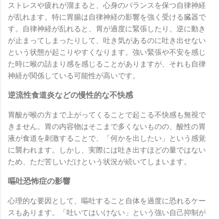
ストレスや疲れが溜まると、心身のバランスを保つ自律神経
が乱れます。特に胃腸は自律神経の影響を強く受ける臓器で
す。自律神経が乱れると、胃が過度に緊張したり、逆に動き
が止まってしまったりして、吐き気があるのに吐き出せない
という状態が起こりやすくなります。強い緊張や不安を感じ
た時に喉の詰まり感を感じることがありますが、それも自律
神経が関係している可能性が高いです。
逆流性食道炎などの慢性的な不快感
胃酸が喉の方まで上がってくることで起こる不快感も無視で
きません。胃の内容物はそこまで多くないものの、酸性の胃
液が食道を刺激することで、「何かを出したい」という感覚
に襲われます。しかし、実際には吐き出すほどの量ではない
ため、ただ苦しいだけという状況が続いてしまいます。
嘔吐恐怖症の影響
心理的な要因として、嘔吐すること自体を過度に恐れるケー
スもあります。「吐いてはいけない」という強い自己抑制が