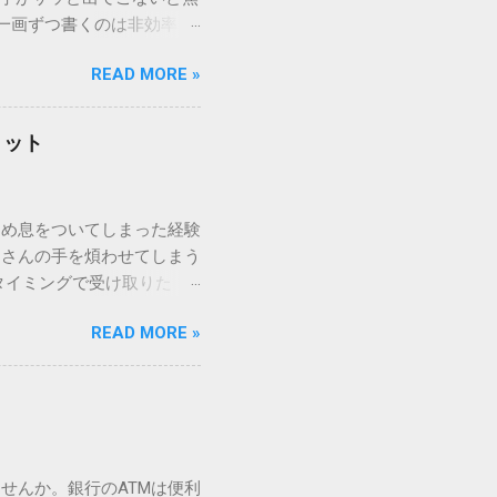
一画ずつ書くのは非効率で
パッドを使わずに、特定のコ
READ MORE »
ックを詳しく解説します。
「変換」しても旧字・外字
理由は、パソコンが文字を
リット
規格）によって「第1水
漢字（旧字）や、特定の組
 そこで登場するのが
ため息をついてしまった経験
ての文字には、いわば「住
ーさんの手を煩わせてしまう
を直接指定すれば、確実に呼
タイミングで受け取りた
」 最も汎用性が高く、特別な
が、佐川急便の会員制サー
owsアプリケーションで使用
READ MORE »
達のストレスは驚くほど軽く
を把握する。 入力モードを「半
的なメリットを徹底解説しま
がら[X]キー**を押す。 入
、佐川急便の個人向け無料
oft Wordで非常に強力
ための基盤となるサービスで
紐付けることで、その利便
届き、不在になる前にあらか
せんか。銀行のATMは便利
」とおさらばできる理由 日