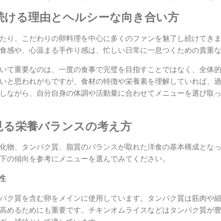
続ける理由とヘルシーな向き合い方
たり、こだわりの卵料理を中心に多くのファンを魅了し続けてき
食感や、心温まる手作り感は、忙しい日常に一息つくための貴重
いて重要なのは、一度の食事で完璧を目指すことではなく、全体
いと思われがちですが、食材の特徴や栄養素を理解していれば、
しながら、自分自身の体調や活動量に合わせてメニューを選び取
見る栄養バランスの考え方
化物、タンパク質、脂質のバランスが取れた洋食の基本構成とな
下の傾向を参考にメニューを選んでみてください。
性
パク質を含む卵をメインに使用しています。タンパク質は筋肉や
高めるためにも重要です。チキンオムライスなどはタンパク質が