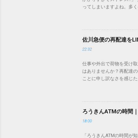
ってしまいますよね。多く
すし、似た漢字が多すぎて
ードを打ち込むだけで一瞬
この方法をマスターすれば
が出てこないのか？ そも
佐川急便の再配達をL
認識する仕組みにあります
22:32
準」「第2水準」といった
織だけで作られた「外字」
仕事や外出で荷物を受け取
「Unicode（ユニコー
はありませんか？再配達の
所」のような番号が割り振
ことに申し訳なさを感じた
び出すことができるのです。
い」 「わざわざ電話をか
ソフトも不要なのが「Uni
ビス「スマートクラブ」と
できます。 具体的な手順（U
なります。この記事では、
角」にする（※重要）。 **「
す。 佐川急便の再配達が
力した数字が、一瞬で対応する
ろうきんATMの時間
会員サービス「スマートク
です。Word上で「20BB7」
18:00
す。 以前はウェブサイト
性が飛躍的に向上していま
「ろうきんATMの時間が
じめ配達時間を変更すると