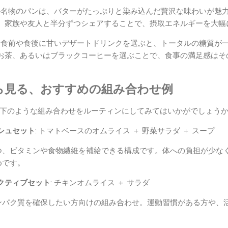
ケル名物のパンは、バターがたっぷりと染み込んだ贅沢な味わいが魅
、家族や友人と半分ずつシェアすることで、摂取エネルギーを大幅
: 食前や食後に甘いデザートドリンクを選ぶと、トータルの糖質が
お茶、あるいはブラックコーヒーを選ぶことで、食事の満足感はそ
ら見る、おすすめの組み合わせ例
下のような組み合わせをルーティンにしてみてはいかがでしょう
シュセット
: トマトベースのオムライス ＋ 野菜サラダ ＋ スープ
つ、ビタミンや食物繊維を補給できる構成です。体への負担が少な
めです。
クティブセット
: チキンオムライス ＋ サラダ
ンパク質を確保したい方向けの組み合わせ。運動習慣がある方や、