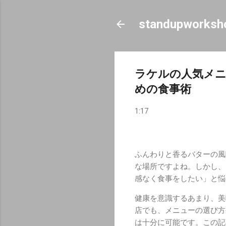
standupworksh
ラケルの人気メニ
めの食事術
1:17
ふんわりと香るバターの風
な場所ですよね。しかし、
感なく食事をしたい」と悩
健康を意識するあまり、美
店でも、メニューの選び方
は十分に可能です。この記