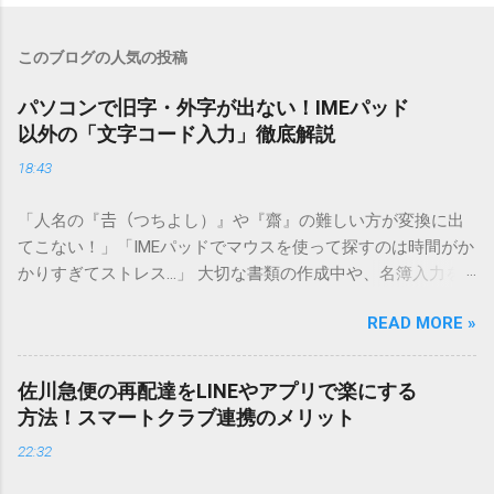
このブログの人気の投稿
パソコンで旧字・外字が出ない！IMEパッド
以外の「文字コード入力」徹底解説
18:43
「人名の『𠮷（つちよし）』や『齋』の難しい方が変換に出
てこない！」「IMEパッドでマウスを使って探すのは時間がか
かりすぎてストレス…」 大切な書類の作成中や、名簿入力を
しているときに、お目当ての漢字がサッと出てこないと焦っ
READ MORE »
てしまいますよね。多くの人が「IMEパッド（手書き入力）」
を使いますが、実はマウスで一画ずつ書くのは非効率です
し、似た漢字が多すぎて結局見つからないことも少なくあり
佐川急便の再配達をLINEやアプリで楽にする
ません。 そこで今回は、IMEパッドを使わずに、特定のコー
方法！スマートクラブ連携のメリット
ドを打ち込むだけで一瞬で旧字や外字、特殊記号を呼び出す
22:32
「文字コード入力」のテクニックを詳しく解説します。 この
方法をマスターすれば、もう難しい漢字の入力で手を止める