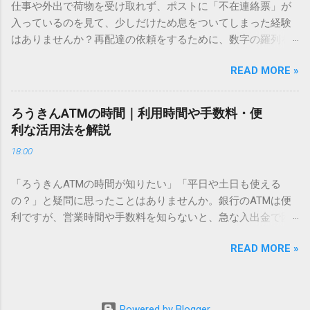
仕事や外出で荷物を受け取れず、ポストに「不在連絡票」が
必要はありません。 1. なぜ「変換」しても旧字・外字が出て
入っているのを見て、少しだけため息をついてしまった経験
こないのか？ そもそも、なぜ普通の変換で出てこない漢字が
はありませんか？再配達の依頼をするために、数字の羅列を
あるのでしょうか。その理由は、パソコンが文字を認識する
電話で打ち込んだり、ドライバーさんの手を煩わせてしまう
仕組みにあります。 日本のパソコンで一般的に使われる漢字
READ MORE »
ことに申し訳なさを感じたりすることもあるかもしれませ
は、JIS規格（日本産業規格）によって「第1水準」「第2水
ん。 「もっとスムーズに、自分のタイミングで受け取りた
準」といった形で整理されています。しかし、人名や地名に
い」 「わざわざ電話をかけずに、スマホ一つで完結させた
使われる非常に古い漢字（旧字）や、特定の組織だけで作ら
ろうきんATMの時間｜利用時間や手数料・便
い」 そんな願いを叶えてくれるのが、佐川急便の会員制サー
れた「外字」は、この一般的な変換リストに含まれていない
利な活用法を解説
ビス「スマートクラブ」と、LINEや公式アプリの連携です。
ことが多いのです。 そこで登場するのが「Unicode（ユニコ
18:00
これらを活用するだけで、再配達のストレスは驚くほど軽く
ード）」や「JISコード」といった 文字コード です。パソコ
なります。この記事では、忙しい毎日をサポートする便利な
ン上のすべての文字には、いわば「住所」のような番号が割
「ろうきんATMの時間が知りたい」「平日や土日も使える
受け取り術と、連携による具体的なメリットを徹底解説しま
り振られています。変換候補に出ない文字でも、この住所
の？」と疑問に思ったことはありませんか。銀行のATMは便
す。 佐川急便の再配達が劇的に変わる「スマートクラブ」と
（コード）を直接指定すれば、確実に呼び出すことができる
利ですが、営業時間や手数料を知らないと、急な入出金で困
は？ まず押さえておきたいのが、佐川急便の個人向け無料会
のです。 2. Windows標準機能！文字コードで漢字を出す「16
ることもあります。この記事では、 ろうきん（労働金庫）の
員サービス「スマートクラブ」です。これは、荷物の配送状
進数入力」 最も汎用性が高く、特別なソフトも不要なのが
READ MORE »
ATM営業時間や利用の注意点、便利な活用法 を詳しく解説し
況をリアルタイムで管理するための基盤となるサービスで
「Unicode」を直接入力する方法です。Wordやメモ帳など、
ます。 1. ろうきんATMの基本営業時間 ろうきんATMは、利用
す。 以前はウェブサイトを開いてログインする手間がありま
多くのWindowsアプリケーションで使用できます。 具体的な
する場所によって時間が異なりますが、一般的には次の通り
したが、現在はLINEやアプリと紐付けることで、その利便性
手順（Unicode入力） 入力したい文字の「Unicode（例：
です。 1-1. 店舗内ATM 平日：9:00〜17:00 土曜・日曜・祝
が飛躍的に向上しています。登録を済ませておくだけで、荷
Powered by Blogger