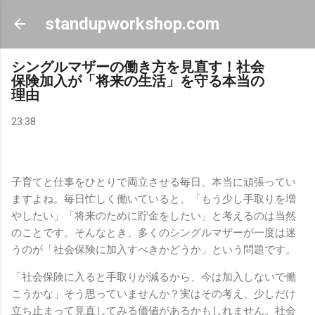
スキップしてメイン コンテンツに移動
standupworkshop.com
シングルマザーの働き方を見直す！社会
保険加入が「将来の生活」を守る本当の
理由
23:38
子育てと仕事をひとりで両立させる毎日、本当に頑張ってい
ますよね。毎日忙しく働いていると、「もう少し手取りを増
やしたい」「将来のために貯金をしたい」と考えるのは当然
のことです。そんなとき、多くのシングルマザーが一度は迷
うのが「社会保険に加入すべきかどうか」という問題です。
「社会保険に入ると手取りが減るから、今は加入しないで働
こうかな」そう思っていませんか？実はその考え、少しだけ
立ち止まって見直してみる価値があるかもしれません。社会