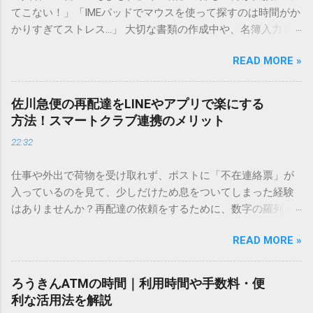
てこない！」「IMEパッドでマウスを使って探すのは時間がか
かりすぎてストレス…」 大切な書類の作成中や、名簿入力を
しているときに、お目当ての漢字がサッと出てこないと焦っ
READ MORE »
てしまいますよね。多くの人が「IMEパッド（手書き入力）」
を使いますが、実はマウスで一画ずつ書くのは非効率です
し、似た漢字が多すぎて結局見つからないことも少なくあり
佐川急便の再配達をLINEやアプリで楽にする
ません。 そこで今回は、IMEパッドを使わずに、特定のコー
方法！スマートクラブ連携のメリット
ドを打ち込むだけで一瞬で旧字や外字、特殊記号を呼び出す
22:32
「文字コード入力」のテクニックを詳しく解説します。 この
方法をマスターすれば、もう難しい漢字の入力で手を止める
仕事や外出で荷物を受け取れず、ポストに「不在連絡票」が
必要はありません。 1. なぜ「変換」しても旧字・外字が出て
入っているのを見て、少しだけため息をついてしまった経験
こないのか？ そもそも、なぜ普通の変換で出てこない漢字が
はありませんか？再配達の依頼をするために、数字の羅列を
あるのでしょうか。その理由は、パソコンが文字を認識する
電話で打ち込んだり、ドライバーさんの手を煩わせてしまう
仕組みにあります。 日本のパソコンで一般的に使われる漢字
READ MORE »
ことに申し訳なさを感じたりすることもあるかもしれませ
は、JIS規格（日本産業規格）によって「第1水準」「第2水
ん。 「もっとスムーズに、自分のタイミングで受け取りた
準」といった形で整理されています。しかし、人名や地名に
い」 「わざわざ電話をかけずに、スマホ一つで完結させた
使われる非常に古い漢字（旧字）や、特定の組織だけで作ら
ろうきんATMの時間｜利用時間や手数料・便
い」 そんな願いを叶えてくれるのが、佐川急便の会員制サー
れた「外字」は、この一般的な変換リストに含まれていない
利な活用法を解説
ビス「スマートクラブ」と、LINEや公式アプリの連携です。