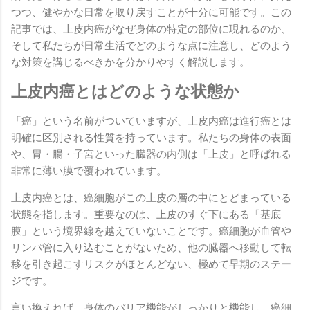
つつ、健やかな日常を取り戻すことが十分に可能です。この
記事では、上皮内癌がなぜ身体の特定の部位に現れるのか、
そして私たちが日常生活でどのような点に注意し、どのよう
な対策を講じるべきかを分かりやすく解説します。
上皮内癌とはどのような状態か
「癌」という名前がついていますが、上皮内癌は進行癌とは
明確に区別される性質を持っています。私たちの身体の表面
や、胃・腸・子宮といった臓器の内側は「上皮」と呼ばれる
非常に薄い膜で覆われています。
上皮内癌とは、癌細胞がこの上皮の層の中にとどまっている
状態を指します。重要なのは、上皮のすぐ下にある「基底
膜」という境界線を越えていないことです。癌細胞が血管や
リンパ管に入り込むことがないため、他の臓器へ移動して転
移を引き起こすリスクがほとんどない、極めて早期のステー
ジです。
言い換えれば、身体のバリア機能がしっかりと機能し、癌細