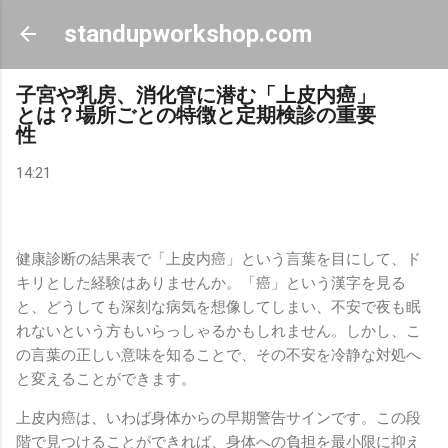
スキップしてメイン コンテンツに移動
standupworkshop.com
子宮や乳房、消化管に潜む「上皮内癌」
とは？場所ごとの特徴と定期検診の重要
性
14:21
健康診断の結果表で「上皮内癌」という言葉を目にして、ド
キリとした経験はありませんか。「癌」という漢字を見る
と、どうしても深刻な病気を想像してしまい、不安で夜も眠
れないという方もいらっしゃるかもしれません。しかし、こ
の言葉の正しい意味を知ることで、その不安を冷静な対処へ
と変えることができます。
上皮内癌は、いわば身体からの早期警告サインです。この段
階で見つけることができれば、身体への負担を最小限に抑え