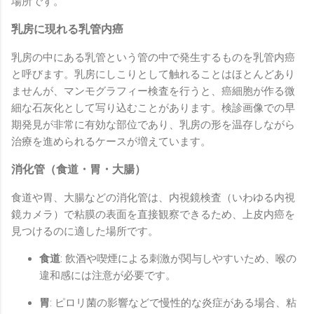
場所です。
乳房に現れる乳管内癌
乳房の中にある乳管という管の中で発生するものを乳管内癌
と呼びます。乳房にしこりとして触れることはほとんどあり
ませんが、マンモグラフィー検査を行うと、癌細胞が作る微
細な石灰化として写り込むことがあります。検診画像での早
期発見が非常に有効な部位であり、乳房の形を温存しながら
治療を進められるケースが増えています。
消化管（食道・胃・大腸）
食道や胃、大腸などの消化管は、内視鏡検査（いわゆる内視
鏡カメラ）で粘膜の表面を直接観察できるため、上皮内癌を
見つけるのに適した場所です。
食道
: 飲酒や喫煙による刺激が関与しやすいため、喉の
違和感には注意が必要です。
胃
: ピロリ菌の影響などで慢性的な炎症がある場合、粘