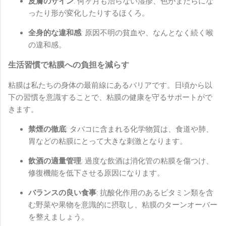
皮膚のサイン
: 何ヶ月も治らない湿疹、色がまだらにな
ったり形が変化したりするほくろ。
全身的な違和感
: 原因不明の貧血や、なんとなく続く喉
の違和感。
生活習慣で粘膜への負担を減らす
粘膜は私たちの身体の最前線にあるバリアです。日頃から以
下の習慣を意識することで、粘膜の健康を守るサポートがで
きます。
禁煙の徹底
: タバコに含まれる化学物質は、食道や肺、
胃などの粘膜にとって大きな刺激となります。
飲酒の適量管理
: 過度な飲酒は消化管の粘膜を傷つけ、
修復機能を低下させる原因になります。
バランスの良い食事
: 抗酸化作用のあるビタミン類を含
む野菜や果物を意識的に摂取し、粘膜のターンオーバー
を整えましょう。