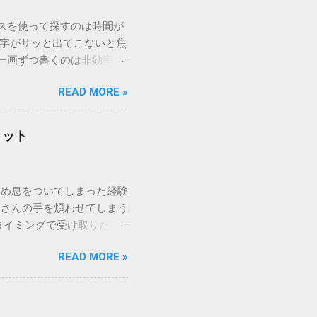
ウスを使って探すのは時間が
漢字がサッと出てこないと焦
一画ずつ書くのは非効率で
パッドを使わずに、特定のコ
READ MORE »
ックを詳しく解説します。
「変換」しても旧字・外字
理由は、パソコンが文字を
リット
規格）によって「第1水
漢字（旧字）や、特定の組
 そこで登場するのが
ため息をついてしまった経験
ての文字には、いわば「住
ーさんの手を煩わせてしまう
を直接指定すれば、確実に呼
タイミングで受け取りた
」 最も汎用性が高く、特別な
が、佐川急便の会員制サー
owsアプリケーションで使用
READ MORE »
達のストレスは驚くほど軽く
を把握する。 入力モードを「半
的なメリットを徹底解説しま
がら[X]キー**を押す。 入
、佐川急便の個人向け無料
oft Wordで非常に強力
ための基盤となるサービスで