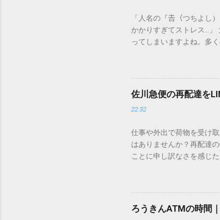
「人名の『𠮷（つちよし
かかりすぎてストレス…」
ってしまいますよね。多く
すし、似た漢字が多すぎて
ードを打ち込むだけで一瞬
この方法をマスターすれば
が出てこないのか？ そも
佐川急便の再配達をL
認識する仕組みにあります
22:32
準」「第2水準」といった
織だけで作られた「外字」
仕事や外出で荷物を受け取
「Unicode（ユニコー
はありませんか？再配達の
所」のような番号が割り振
ことに申し訳なさを感じた
び出すことができるのです。
い」 「わざわざ電話をか
ソフトも不要なのが「Uni
ビス「スマートクラブ」と
できます。 具体的な手順（U
なります。この記事では、
角」にする（※重要）。 **「
す。 佐川急便の再配達が
力した数字が、一瞬で対応する
ろうきんATMの時間
会員サービス「スマートク
です。Word上で「20BB7」