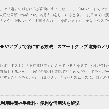
）』や『齋』の難しい方が変換に出てこない！」「IMEパッドでマ
 大切な書類の作成中や、名簿入力をしているときに、お目当ての
の人が「IMEパッド（手書き入力）」を使いますが、実はマウスで
結局見つからないことも少なくありません。 そこで今回は、IME
で旧字や外字、特殊記号を呼び出す「文字コード入力」のテクニ
、もう難しい漢字の入力で手を止める必要はありません。 1. なぜ
そも、なぜ普通の変換で出てこない漢字があるのでしょうか。その
INEやアプリで楽にする方法！スマートクラブ連携のメ
。 日本のパソコンで一般的に使われる漢字は、JIS規格（日本産業
形で整理されています。しかし、人名や地名に使われる非常に古い
は、この一般的な変換リストに含まれていないことが多いのです。
れず、ポストに「不在連絡票」が入っているのを見て、少しだけ
ド）」や「JISコード」といった 文字コード です。パソコン上のすべ
依頼をするために、数字の羅列を電話で打ち込んだり、ドライバ
られています。変換候補に出ない文字でも、この住所（コード）
りすることもあるかもしれません。 「もっとスムーズに、自分の
 2. Windows標準機能！文字コードで漢字を出す「16進数入力
けずに、スマホ一つで完結させたい」 そんな願いを叶えてくれるの
code」を直接入力する方法です。Wordやメモ帳など、多くのWind
、LINEや公式アプリの連携です。これらを活用するだけで、再配
nicode入力） 入力したい文字の「Unicode（例：20BB7）」
忙しい毎日をサポートする便利な受け取り術と、連携による具体
20BB7」**と入力する。 直後にキーボードの**[Alt]キーを押しな
劇的に変わる「スマートクラブ」とは？ まず押さえておきたいのが
漢字（例：𠮷）に変換されます。 注記： この方法は、特にMicros
｜利用時間や手数料・便利な活用法を解説
ラブ」です。これは、荷物の配送状況をリアルタイムで管理する
と打ってA...