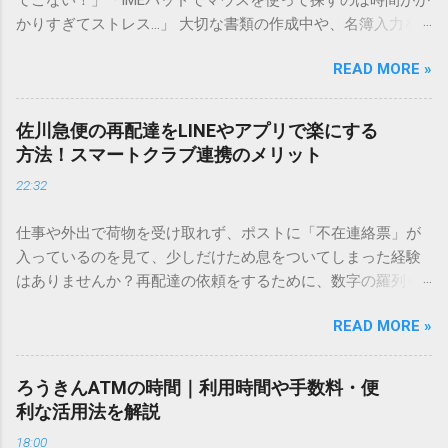
かりすぎてストレス…」 大切な書類の作成中や、名簿入力を
しているときに、お目当ての漢字がサッと出てこないと焦っ
READ MORE »
てしまいますよね。多くの人が「IMEパッド（手書き入力）」
を使いますが、実はマウスで一画ずつ書くのは非効率です
し、似た漢字が多すぎて結局見つからないことも少なくあり
佐川急便の再配達をLINEやアプリで楽にする
ません。 そこで今回は、IMEパッドを使わずに、特定のコー
方法！スマートクラブ連携のメリット
ドを打ち込むだけで一瞬で旧字や外字、特殊記号を呼び出す
22:32
「文字コード入力」のテクニックを詳しく解説します。 この
方法をマスターすれば、もう難しい漢字の入力で手を止める
仕事や外出で荷物を受け取れず、ポストに「不在連絡票」が
必要はありません。 1. なぜ「変換」しても旧字・外字が出て
入っているのを見て、少しだけため息をついてしまった経験
こないのか？ そもそも、なぜ普通の変換で出てこない漢字が
はありませんか？再配達の依頼をするために、数字の羅列を
あるのでしょうか。その理由は、パソコンが文字を認識する
電話で打ち込んだり、ドライバーさんの手を煩わせてしまう
仕組みにあります。 日本のパソコンで一般的に使われる漢字
READ MORE »
ことに申し訳なさを感じたりすることもあるかもしれませ
は、JIS規格（日本産業規格）によって「第1水準」「第2水
ん。 「もっとスムーズに、自分のタイミングで受け取りた
準」といった形で整理されています。しかし、人名や地名に
い」 「わざわざ電話をかけずに、スマホ一つで完結させた
使われる非常に古い漢字（旧字）や、特定の組織だけで作ら
ろうきんATMの時間｜利用時間や手数料・便
い」 そんな願いを叶えてくれるのが、佐川急便の会員制サー
れた「外字」は、この一般的な変換リストに含まれていない
利な活用法を解説
ビス「スマートクラブ」と、LINEや公式アプリの連携です。
ことが多いのです。 そこで登場するのが「Unicode（ユニコ
18:00