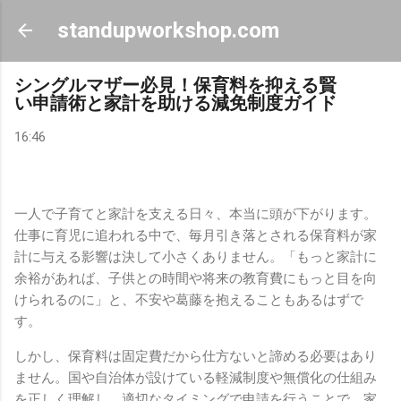
スキップしてメイン コンテンツに移動
standupworkshop.com
シングルマザー必見！保育料を抑える賢
い申請術と家計を助ける減免制度ガイド
16:46
一人で子育てと家計を支える日々、本当に頭が下がります。
仕事に育児に追われる中で、毎月引き落とされる保育料が家
計に与える影響は決して小さくありません。「もっと家計に
余裕があれば、子供との時間や将来の教育費にもっと目を向
けられるのに」と、不安や葛藤を抱えることもあるはずで
す。
しかし、保育料は固定費だから仕方ないと諦める必要はあり
ません。国や自治体が設けている軽減制度や無償化の仕組み
を正しく理解し、適切なタイミングで申請を行うことで、家