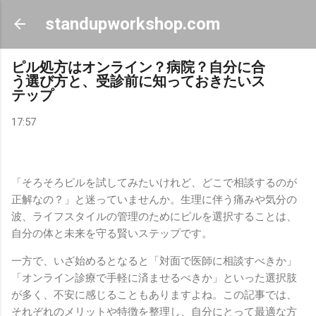
スキップしてメイン コンテンツに移動
standupworkshop.com
ピル処方はオンライン？病院？自分に合
う選び方と、受診前に知っておきたいス
テップ
17:57
「そろそろピルを試してみたいけれど、どこで相談するのが
正解なの？」と迷っていませんか。生理に伴う痛みや気分の
波、ライフスタイルの管理のためにピルを選択することは、
自分の体と未来を守る賢いステップです。
一方で、いざ始めるとなると「対面で医師に相談すべきか」
「オンライン診療で手軽に済ませるべきか」といった選択肢
が多く、不安に感じることもありますよね。この記事では、
それぞれのメリットや特徴を整理し、自分にとって最適な方