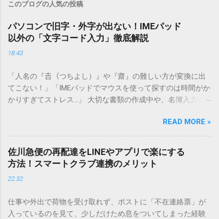
このブログの人気の投稿
パソコンで旧字・外字が出ない！IMEパッド
以外の「文字コード入力」徹底解説
18:43
「人名の『𠮷（つちよし）』や『齋』の難しい方が変換に出
てこない！」「IMEパッドでマウスを使って探すのは時間がか
かりすぎてストレス…」 大切な書類の作成中や、名簿入力を
しているときに、お目当ての漢字がサッと出てこないと焦っ
READ MORE »
てしまいますよね。多くの人が「IMEパッド（手書き入力）」
を使いますが、実はマウスで一画ずつ書くのは非効率です
し、似た漢字が多すぎて結局見つからないことも少なくあり
佐川急便の再配達をLINEやアプリで楽にする
ません。 そこで今回は、IMEパッドを使わずに、特定のコー
方法！スマートクラブ連携のメリット
ドを打ち込むだけで一瞬で旧字や外字、特殊記号を呼び出す
22:32
「文字コード入力」のテクニックを詳しく解説します。 この
方法をマスターすれば、もう難しい漢字の入力で手を止める
仕事や外出で荷物を受け取れず、ポストに「不在連絡票」が
必要はありません。 1. なぜ「変換」しても旧字・外字が出て
入っているのを見て、少しだけため息をついてしまった経験
こないのか？ そもそも、なぜ普通の変換で出てこない漢字が