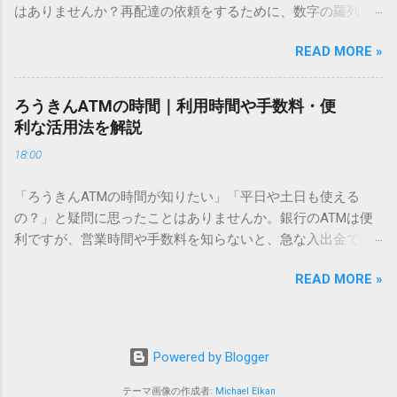
はありませんか？再配達の依頼をするために、数字の羅列を
あるのでしょうか。その理由は、パソコンが文字を認識する
電話で打ち込んだり、ドライバーさんの手を煩わせてしまう
仕組みにあります。 日本のパソコンで一般的に使われる漢字
READ MORE »
ことに申し訳なさを感じたりすることもあるかもしれませ
は、JIS規格（日本産業規格）によって「第1水準」「第2水
ん。 「もっとスムーズに、自分のタイミングで受け取りた
準」といった形で整理されています。しかし、人名や地名に
い」 「わざわざ電話をかけずに、スマホ一つで完結させた
使われる非常に古い漢字（旧字）や、特定の組織だけで作ら
ろうきんATMの時間｜利用時間や手数料・便
い」 そんな願いを叶えてくれるのが、佐川急便の会員制サー
れた「外字」は、この一般的な変換リストに含まれていない
利な活用法を解説
ビス「スマートクラブ」と、LINEや公式アプリの連携です。
ことが多いのです。 そこで登場するのが「Unicode（ユニコ
18:00
これらを活用するだけで、再配達のストレスは驚くほど軽く
ード）」や「JISコード」といった 文字コード です。パソコ
なります。この記事では、忙しい毎日をサポートする便利な
ン上のすべての文字には、いわば「住所」のような番号が割
「ろうきんATMの時間が知りたい」「平日や土日も使える
受け取り術と、連携による具体的なメリットを徹底解説しま
り振られています。変換候補に出ない文字でも、この住所
の？」と疑問に思ったことはありませんか。銀行のATMは便
す。 佐川急便の再配達が劇的に変わる「スマートクラブ」と
（コード）を直接指定すれば、確実に呼び出すことができる
利ですが、営業時間や手数料を知らないと、急な入出金で困
は？ まず押さえておきたいのが、佐川急便の個人向け無料会
のです。 2. Windows標準機能！文字コードで漢字を出す「16
ることもあります。この記事では、 ろうきん（労働金庫）の
員サービス「スマートクラブ」です。これは、荷物の配送状
進数入力」 最も汎用性が高く、特別なソフトも不要なのが
READ MORE »
ATM営業時間や利用の注意点、便利な活用法 を詳しく解説し
況をリアルタイムで管理するための基盤となるサービスで
「Unicode」を直接入力する方法です。Wordやメモ帳など、
ます。 1. ろうきんATMの基本営業時間 ろうきんATMは、利用
す。 以前はウェブサイトを開いてログインする手間がありま
多くのWindowsアプリケーションで使用できます。 具体的な
する場所によって時間が異なりますが、一般的には次の通り
したが、現在はLINEやアプリと紐付けることで、その利便性
手順（Unicode入力） 入力したい文字の「Unicode（例：
です。 1-1. 店舗内ATM 平日：9:00〜17:00 土曜・日曜・祝
が飛躍的に向上しています。登録を済ませておくだけで、荷
Powered by Blogger
20BB7）」を把握する。 入力モードを「半角」にする（※重
日：休止（※一部店舗では土曜日のみ利用可能） 店舗内ATM
物が発送された瞬間に通知が届き、不在になる前にあらかじ
要）。 **「20BB7」**と入力する。 直後にキーボードの**
は、銀行窓口と同じ営業時間で利用でき、 窓口での対応も可
テーマ画像の作成者:
Michael Elkan
め配達時間を変更するといった先回りの対応が可能になりま