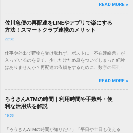
READ MORE »
てしまいますよね。多くの人が「IMEパッド（手書き入力）」
を使いますが、実はマウスで一画ずつ書くのは非効率です
し、似た漢字が多すぎて結局見つからないことも少なくあり
佐川急便の再配達をLINEやアプリで楽にする
ません。 そこで今回は、IMEパッドを使わずに、特定のコー
方法！スマートクラブ連携のメリット
ドを打ち込むだけで一瞬で旧字や外字、特殊記号を呼び出す
22:32
「文字コード入力」のテクニックを詳しく解説します。 この
方法をマスターすれば、もう難しい漢字の入力で手を止める
仕事や外出で荷物を受け取れず、ポストに「不在連絡票」が
必要はありません。 1. なぜ「変換」しても旧字・外字が出て
入っているのを見て、少しだけため息をついてしまった経験
こないのか？ そもそも、なぜ普通の変換で出てこない漢字が
はありませんか？再配達の依頼をするために、数字の羅列を
あるのでしょうか。その理由は、パソコンが文字を認識する
電話で打ち込んだり、ドライバーさんの手を煩わせてしまう
仕組みにあります。 日本のパソコンで一般的に使われる漢字
READ MORE »
ことに申し訳なさを感じたりすることもあるかもしれませ
は、JIS規格（日本産業規格）によって「第1水準」「第2水
ん。 「もっとスムーズに、自分のタイミングで受け取りた
準」といった形で整理されています。しかし、人名や地名に
い」 「わざわざ電話をかけずに、スマホ一つで完結させた
使われる非常に古い漢字（旧字）や、特定の組織だけで作ら
ろうきんATMの時間｜利用時間や手数料・便
い」 そんな願いを叶えてくれるのが、佐川急便の会員制サー
れた「外字」は、この一般的な変換リストに含まれていない
利な活用法を解説
ビス「スマートクラブ」と、LINEや公式アプリの連携です。
ことが多いのです。 そこで登場するのが「Unicode（ユニコ
18:00
これらを活用するだけで、再配達のストレスは驚くほど軽く
ード）」や「JISコード」といった 文字コード です。パソコ
なります。この記事では、忙しい毎日をサポートする便利な
ン上のすべての文字には、いわば「住所」のような番号が割
「ろうきんATMの時間が知りたい」「平日や土日も使える
受け取り術と、連携による具体的なメリットを徹底解説しま