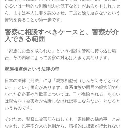
あるいは一時的な判断能力の低下など）があるかもしれませ
ん。まずは本人に非を認めさせ、二度と繰り返さないという
誓約を得ることが第一歩です。
警察に相談すべきケースと、警察が介
入できる範囲
「家族にお金を取られた」という相談を警察に持ち込む場
合、その内容によって警察の対応は大きく異なります。
親族相盗例という法律の壁
日本の法律（刑法）には「親族相盗例（しんぞくそうとうれ
い）」という規定があります。直系血族や同居の親族間で行
われた窃盗罪や詐欺罪については、刑が免除される、あるい
は親告罪（被害者が告訴しなければ罪にならない）となると
いうものです。
そのため、警察に被害届を出しても「家族間の揉め事」とみ
なされ、民事不介入の原則から、積極的に捜査が行われない