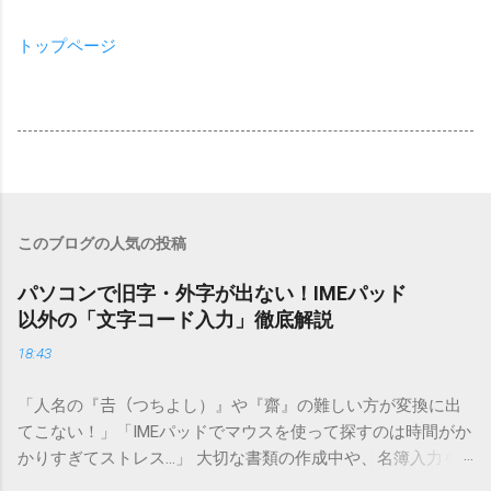
トップページ
このブログの人気の投稿
パソコンで旧字・外字が出ない！IMEパッド
以外の「文字コード入力」徹底解説
18:43
「人名の『𠮷（つちよし）』や『齋』の難しい方が変換に出
てこない！」「IMEパッドでマウスを使って探すのは時間がか
かりすぎてストレス…」 大切な書類の作成中や、名簿入力を
しているときに、お目当ての漢字がサッと出てこないと焦っ