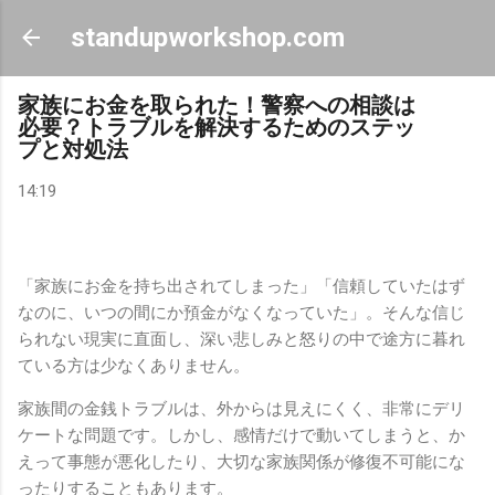
スキップしてメイン コンテンツに移動
standupworkshop.com
家族にお金を取られた！警察への相談は
必要？トラブルを解決するためのステッ
プと対処法
14:19
「家族にお金を持ち出されてしまった」「信頼していたはず
なのに、いつの間にか預金がなくなっていた」。そんな信じ
られない現実に直面し、深い悲しみと怒りの中で途方に暮れ
ている方は少なくありません。
家族間の金銭トラブルは、外からは見えにくく、非常にデリ
ケートな問題です。しかし、感情だけで動いてしまうと、か
えって事態が悪化したり、大切な家族関係が修復不可能にな
ったりすることもあります。