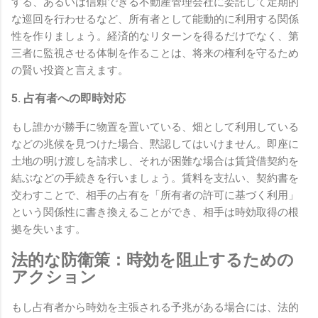
する、あるいは信頼できる不動産管理会社に委託して定期的
な巡回を行わせるなど、所有者として能動的に利用する関係
性を作りましょう。経済的なリターンを得るだけでなく、第
三者に監視させる体制を作ることは、将来の権利を守るため
の賢い投資と言えます。
5. 占有者への即時対応
もし誰かが勝手に物置を置いている、畑として利用している
などの兆候を見つけた場合、黙認してはいけません。即座に
土地の明け渡しを請求し、それが困難な場合は賃貸借契約を
結ぶなどの手続きを行いましょう。賃料を支払い、契約書を
交わすことで、相手の占有を「所有者の許可に基づく利用」
という関係性に書き換えることができ、相手は時効取得の根
拠を失います。
法的な防衛策：時効を阻止するための
アクション
もし占有者から時効を主張される予兆がある場合には、法的