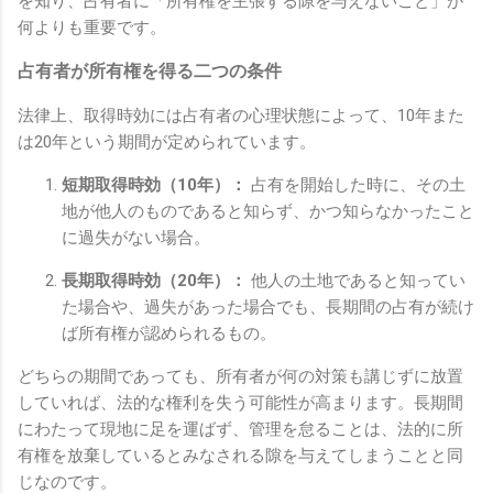
を知り、占有者に「所有権を主張する隙を与えないこと」が
何よりも重要です。
占有者が所有権を得る二つの条件
法律上、取得時効には占有者の心理状態によって、10年また
は20年という期間が定められています。
短期取得時効（10年）：
占有を開始した時に、その土
地が他人のものであると知らず、かつ知らなかったこと
に過失がない場合。
長期取得時効（20年）：
他人の土地であると知ってい
た場合や、過失があった場合でも、長期間の占有が続け
ば所有権が認められるもの。
どちらの期間であっても、所有者が何の対策も講じずに放置
していれば、法的な権利を失う可能性が高まります。長期間
にわたって現地に足を運ばず、管理を怠ることは、法的に所
有権を放棄しているとみなされる隙を与えてしまうことと同
じなのです。