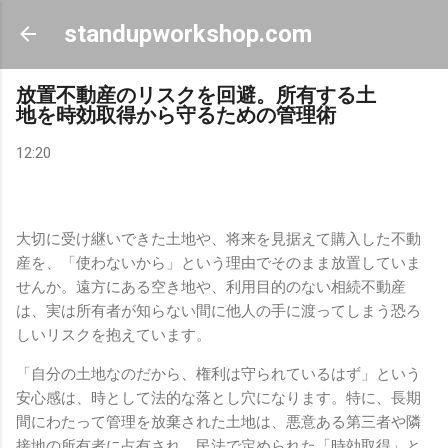
スキップしてメイン コンテンツに移動
standupworkshop.com
放置不動産のリスクを回避。所有する土
地を時効取得から守るための管理術
12:20
大切に受け継いできた土地や、将来を見据えて購入した不動
産を、「使わないから」という理由でそのまま放置していま
せんか。遠方にある空き地や、利用目的のない相続不動産
は、実は所有者が知らない間に他人の手に渡ってしまう恐ろ
しいリスクを抱えています。
「自分の土地なのだから、権利は守られているはず」という
安心感は、時として法的な落とし穴になります。特に、長期
間にわたって管理を放棄された土地は、悪意ある第三者や隣
接地の所有者に占有され、民法で定められた「時効取得」と