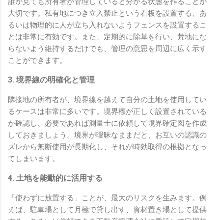
誰が見ても所有者が管理していると分かる状態を作ることが
大切です。私有地につき立入禁止という看板を設置する、あ
るいは物理的に人が立ち入れないようフェンスを設置するこ
とは非常に有効です。また、定期的に除草を行い、荒地にな
らないよう維持するだけでも、管理の意思を周辺に広く示す
ことができます。
3. 境界線の明確化と管理
隣接地の所有者が、境界線を越えて自分の土地を使用してい
るケースは非常に多いです。境界標が正しく設置されている
か確認し、必要であれば測量士に依頼して境界確定図を作成
しておきましょう。境界が曖昧なままだと、お互いの認識の
ズレから無断使用が長期化し、それが時効取得の根拠となっ
てしまいます。
4. 土地を能動的に活用する
「使わずに放置する」ことが、最大のリスクを生みます。例
えば、駐車場として月極で貸し出す、資材置き場として提供