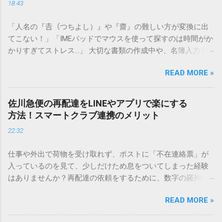
18:43
「人名の『𠮷（つちよし）』や『齋』の難しい方が変換に出
てこない！」「IMEパッドでマウスを使って探すのは時間がか
かりすぎてストレス…」 大切な書類の作成中や、名簿入力を
しているときに、お目当ての漢字がサッと出てこないと焦っ
READ MORE »
てしまいますよね。多くの人が「IMEパッド（手書き入力）」
を使いますが、実はマウスで一画ずつ書くのは非効率です
し、似た漢字が多すぎて結局見つからないことも少なくあり
佐川急便の再配達をLINEやアプリで楽にする
ません。 そこで今回は、IMEパッドを使わずに、特定のコー
方法！スマートクラブ連携のメリット
ドを打ち込むだけで一瞬で旧字や外字、特殊記号を呼び出す
22:32
「文字コード入力」のテクニックを詳しく解説します。 この
方法をマスターすれば、もう難しい漢字の入力で手を止める
仕事や外出で荷物を受け取れず、ポストに「不在連絡票」が
必要はありません。 1. なぜ「変換」しても旧字・外字が出て
入っているのを見て、少しだけため息をついてしまった経験
こないのか？ そもそも、なぜ普通の変換で出てこない漢字が
はありませんか？再配達の依頼をするために、数字の羅列を
あるのでしょうか。その理由は、パソコンが文字を認識する
電話で打ち込んだり、ドライバーさんの手を煩わせてしまう
仕組みにあります。 日本のパソコンで一般的に使われる漢字
READ MORE »
ことに申し訳なさを感じたりすることもあるかもしれませ
は、JIS規格（日本産業規格）によって「第1水準」「第2水
ん。 「もっとスムーズに、自分のタイミングで受け取りた
準」といった形で整理されています。しかし、人名や地名に