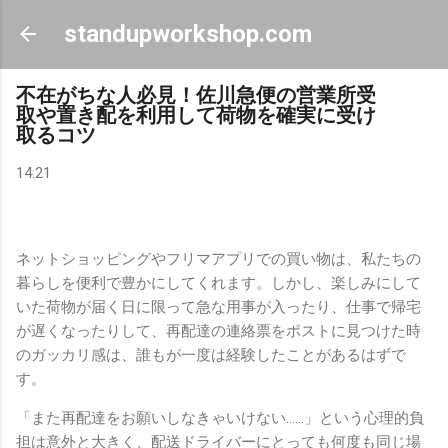
スキップしてメイン コンテンツに移動
standupworkshop.com
不在がちな人必見！佐川急便の営業所受
取や置き配を利用して荷物を確実に受け
取るコツ
14:21
ネットショッピングやフリマアプリでの買い物は、私たちの
暮らしを便利で豊かにしてくれます。しかし、楽しみにして
いた荷物が届く日に限って急な用事が入ったり、仕事で帰宅
が遅くなったりして、再配達の連絡票をポストに見つけた時
のガッカリ感は、誰もが一度は経験したことがあるはずで
す。
「また再配達をお願いしなきゃいけない……」という心理的負
担は意外と大きく、配送ドライバーにとっても何度も同じ場