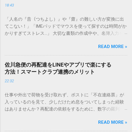
18:43
「人名の『𠮷（つちよし）』や『齋』の難しい方が変換に出
てこない！」「IMEパッドでマウスを使って探すのは時間がか
かりすぎてストレス…」 大切な書類の作成中や、名簿入力を
しているときに、お目当ての漢字がサッと出てこないと焦っ
READ MORE »
てしまいますよね。多くの人が「IMEパッド（手書き入力）」
を使いますが、実はマウスで一画ずつ書くのは非効率です
し、似た漢字が多すぎて結局見つからないことも少なくあり
佐川急便の再配達をLINEやアプリで楽にする
ません。 そこで今回は、IMEパッドを使わずに、特定のコー
方法！スマートクラブ連携のメリット
ドを打ち込むだけで一瞬で旧字や外字、特殊記号を呼び出す
22:32
「文字コード入力」のテクニックを詳しく解説します。 この
方法をマスターすれば、もう難しい漢字の入力で手を止める
仕事や外出で荷物を受け取れず、ポストに「不在連絡票」が
必要はありません。 1. なぜ「変換」しても旧字・外字が出て
入っているのを見て、少しだけため息をついてしまった経験
こないのか？ そもそも、なぜ普通の変換で出てこない漢字が
はありませんか？再配達の依頼をするために、数字の羅列を
あるのでしょうか。その理由は、パソコンが文字を認識する
電話で打ち込んだり、ドライバーさんの手を煩わせてしまう
仕組みにあります。 日本のパソコンで一般的に使われる漢字
READ MORE »
ことに申し訳なさを感じたりすることもあるかもしれませ
は、JIS規格（日本産業規格）によって「第1水準」「第2水
ん。 「もっとスムーズに、自分のタイミングで受け取りた