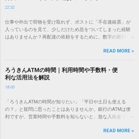
ドを打ち込むだけで一瞬で旧字や外字、特殊記号を呼び出す
22:32
「文字コード入力」のテクニックを詳しく解説します。 この
方法をマスターすれば、もう難しい漢字の入力で手を止める
仕事や外出で荷物を受け取れず、ポストに「不在連絡票」が
必要はありません。 1. なぜ「変換」しても旧字・外字が出て
入っているのを見て、少しだけため息をついてしまった経験
こないのか？ そもそも、なぜ普通の変換で出てこない漢字が
はありませんか？再配達の依頼をするために、数字の羅列を
あるのでしょうか。その理由は、パソコンが文字を認識する
電話で打ち込んだり、ドライバーさんの手を煩わせてしまう
仕組みにあります。 日本のパソコンで一般的に使われる漢字
READ MORE »
ことに申し訳なさを感じたりすることもあるかもしれませ
は、JIS規格（日本産業規格）によって「第1水準」「第2水
ん。 「もっとスムーズに、自分のタイミングで受け取りた
準」といった形で整理されています。しかし、人名や地名に
い」 「わざわざ電話をかけずに、スマホ一つで完結させた
使われる非常に古い漢字（旧字）や、特定の組織だけで作ら
ろうきんATMの時間｜利用時間や手数料・便
い」 そんな願いを叶えてくれるのが、佐川急便の会員制サー
れた「外字」は、この一般的な変換リストに含まれていない
利な活用法を解説
ビス「スマートクラブ」と、LINEや公式アプリの連携です。
ことが多いのです。 そこで登場するのが「Unicode（ユニコ
18:00
これらを活用するだけで、再配達のストレスは驚くほど軽く
ード）」や「JISコード」といった 文字コード です。パソコ
なります。この記事では、忙しい毎日をサポートする便利な
ン上のすべての文字には、いわば「住所」のような番号が割
「ろうきんATMの時間が知りたい」「平日や土日も使える
受け取り術と、連携による具体的なメリットを徹底解説しま
り振られています。変換候補に出ない文字でも、この住所
の？」と疑問に思ったことはありませんか。銀行のATMは便
す。 佐川急便の再配達が劇的に変わる「スマートクラブ」と
（コード）を直接指定すれば、確実に呼び出すことができる
利ですが、営業時間や手数料を知らないと、急な入出金で困
は？ まず押さえておきたいのが、佐川急便の個人向け無料会
のです。 2. Windows標準機能！文字コードで漢字を出す「16
ることもあります。この記事では、 ろうきん（労働金庫）の
員サービス「スマートクラブ」です。これは、荷物の配送状
進数入力」 最も汎用性が高く、特別なソフトも不要なのが
READ MORE »
ATM営業時間や利用の注意点、便利な活用法 を詳しく解説し
況をリアルタイムで管理するための基盤となるサービスで
「Unicode」を直接入力する方法です。Wordやメモ帳など、
ます。 1. ろうきんATMの基本営業時間 ろうきんATMは、利用