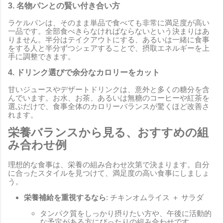
3. 名物パンとの賢い付き合い方
ラケルパンは、そのまま単品で食べても非常に満足度が高い
一品です。全部食べきらなければならないという決まりはあ
りません。半分はテイクアウトにする、あるいは一緒に食事
をする人と半分ずつシェアすることで、摂取エネルギーを上
手に調整できます。
4. ドリンク選びで余分なカロリーをカット
甘いジュースやデザートドリンクは、意外と多くの糖分を含
んでいます。お水、お茶、あるいは無糖のコーヒーや紅茶を
選ぶだけで、食事全体のカロリーバランスが驚くほど改善さ
れます。
栄養バランスから見る、おすすめの組
み合わせ例
理想的な食事は、栄養の組み合わせ次第で決まります。自分
に合ったスタイルを見つけて、満足度の高い食事にしましょ
う。
栄養補給を重視するなら
: チキンオムライス ＋ サラダ
タンパク質をしっかり摂りたい方や、午後に活動的
な予定がある方にぴったりの組み合わせです。