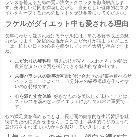
ランスを整えるための賢い注文テクニックを徹底解説しま
す。美味しい時間を満喫しながら、自分らしい健康的なスタ
イルをキープするためのヒントをぜひ参考にしてください。
ラケルがダイエット中も愛される理由
長年にわたり愛され続けるラケルには、単なる食事以上の魅
力があります。家庭的な温かさとこだわりが詰まったメニュ
ーは、忙しい日々の心身を癒やしてくれる大切な存在ですよ
ね。
こだわりの卵料理
: 職人の技が光る「ふわとろ」の卵は、
良質なタンパク質を補給できる魅力的な食材です。
栄養バランスの調整が可能
: 付け合わせの野菜や選べるサ
イドメニューによって、自分好みの栄養構成を作りやす
いのが特徴です。
心を満たす食体験
: 好きなものを美味しく味わうことは、
ストレスを溜めないダイエットにおいて非常に重要で
す。
心の満足度を高めることは、長期間の健康的な生活習慣を継
続するために欠かせません。ここでは、具体的にどのような
選び方をすればよいのかを深掘りしていきましょう。