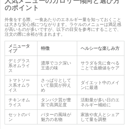
人気メニューのカロリー傾向と選び方
のポイント
外食をする際、一食あたりのエネルギー量を知っておくこと
は大きな安心感につながります。ラケルのメニューは満足感
が高いものが多いですが、以下の目安を参考にすることで、
注文の際に余裕が生まれます。
メニュータ
特徴
ヘルシーな楽しみ方
イプ
デミグラス
濃厚でコク深い
サラダを先に食べる
系オムライ
王道の味
ことで血糖値をケア
ス
トマトソー
さっぱりとして
ダイエット中のメイ
ス系オムラ
いて脂質が抑え
ンに最適
イス
め
チキンオム
タンパク質が豊
活動量が多い日のエ
ライス
富で高満足度
ネルギー補給に
セットのパ
バターの風味が
家族や友人とシェア
ン
魅力の名物
して量を調整