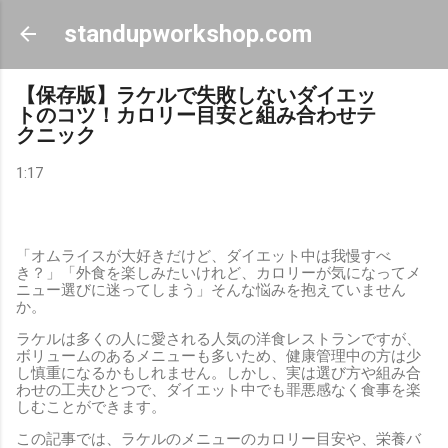
スキップしてメイン コンテンツに移動
standupworkshop.com
【保存版】ラケルで失敗しないダイエッ
トのコツ！カロリー目安と組み合わせテ
クニック
1:17
「オムライスが大好きだけど、ダイエット中は我慢すべ
き？」「外食を楽しみたいけれど、カロリーが気になってメ
ニュー選びに迷ってしまう」そんな悩みを抱えていません
か。
ラケルは多くの人に愛される人気の洋食レストランですが、
ボリュームのあるメニューも多いため、健康管理中の方は少
し慎重になるかもしれません。しかし、実は選び方や組み合
わせの工夫ひとつで、ダイエット中でも罪悪感なく食事を楽
しむことができます。
この記事では、ラケルのメニューのカロリー目安や、栄養バ