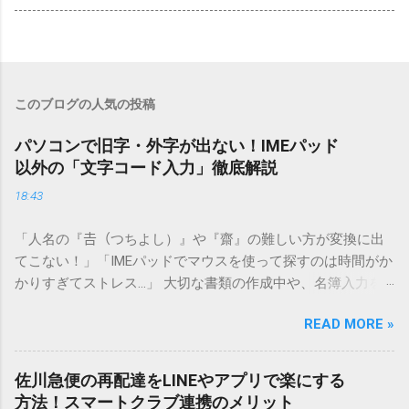
このブログの人気の投稿
パソコンで旧字・外字が出ない！IMEパッド
以外の「文字コード入力」徹底解説
18:43
「人名の『𠮷（つちよし）』や『齋』の難しい方が変換に出
てこない！」「IMEパッドでマウスを使って探すのは時間がか
かりすぎてストレス…」 大切な書類の作成中や、名簿入力を
しているときに、お目当ての漢字がサッと出てこないと焦っ
READ MORE »
てしまいますよね。多くの人が「IMEパッド（手書き入力）」
を使いますが、実はマウスで一画ずつ書くのは非効率です
し、似た漢字が多すぎて結局見つからないことも少なくあり
佐川急便の再配達をLINEやアプリで楽にする
ません。 そこで今回は、IMEパッドを使わずに、特定のコー
方法！スマートクラブ連携のメリット