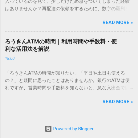
入っているのを見て、少しだけため息をついてしまった経験
こないのか？ そもそも、なぜ普通の変換で出てこない漢字が
はありませんか？再配達の依頼をするために、数字の羅列を
あるのでしょうか。その理由は、パソコンが文字を認識する
電話で打ち込んだり、ドライバーさんの手を煩わせてしまう
仕組みにあります。 日本のパソコンで一般的に使われる漢字
READ MORE »
ことに申し訳なさを感じたりすることもあるかもしれませ
は、JIS規格（日本産業規格）によって「第1水準」「第2水
ん。 「もっとスムーズに、自分のタイミングで受け取りた
準」といった形で整理されています。しかし、人名や地名に
い」 「わざわざ電話をかけずに、スマホ一つで完結させた
使われる非常に古い漢字（旧字）や、特定の組織だけで作ら
ろうきんATMの時間｜利用時間や手数料・便
い」 そんな願いを叶えてくれるのが、佐川急便の会員制サー
れた「外字」は、この一般的な変換リストに含まれていない
利な活用法を解説
ビス「スマートクラブ」と、LINEや公式アプリの連携です。
ことが多いのです。 そこで登場するのが「Unicode（ユニコ
18:00
これらを活用するだけで、再配達のストレスは驚くほど軽く
ード）」や「JISコード」といった 文字コード です。パソコ
なります。この記事では、忙しい毎日をサポートする便利な
ン上のすべての文字には、いわば「住所」のような番号が割
「ろうきんATMの時間が知りたい」「平日や土日も使える
受け取り術と、連携による具体的なメリットを徹底解説しま
り振られています。変換候補に出ない文字でも、この住所
の？」と疑問に思ったことはありませんか。銀行のATMは便
す。 佐川急便の再配達が劇的に変わる「スマートクラブ」と
（コード）を直接指定すれば、確実に呼び出すことができる
利ですが、営業時間や手数料を知らないと、急な入出金で困
は？ まず押さえておきたいのが、佐川急便の個人向け無料会
のです。 2. Windows標準機能！文字コードで漢字を出す「16
ることもあります。この記事では、 ろうきん（労働金庫）の
員サービス「スマートクラブ」です。これは、荷物の配送状
進数入力」 最も汎用性が高く、特別なソフトも不要なのが
READ MORE »
ATM営業時間や利用の注意点、便利な活用法 を詳しく解説し
況をリアルタイムで管理するための基盤となるサービスで
「Unicode」を直接入力する方法です。Wordやメモ帳など、
ます。 1. ろうきんATMの基本営業時間 ろうきんATMは、利用
す。 以前はウェブサイトを開いてログインする手間がありま
多くのWindowsアプリケーションで使用できます。 具体的な
する場所によって時間が異なりますが、一般的には次の通り
したが、現在はLINEやアプリと紐付けることで、その利便性
手順（Unicode入力） 入力したい文字の「Unicode（例：
です。 1-1. 店舗内ATM 平日：9:00〜17:00 土曜・日曜・祝
が飛躍的に向上しています。登録を済ませておくだけで、荷
Powered by Blogger
20BB7）」を把握する。 入力モードを「半角」にする（※重
日：休止（※一部店舗では土曜日のみ利用可能） 店舗内ATM
物が発送された瞬間に通知が届き、不在になる前にあらかじ
要）。 **「20BB7」**と入力する。 直後にキーボードの**