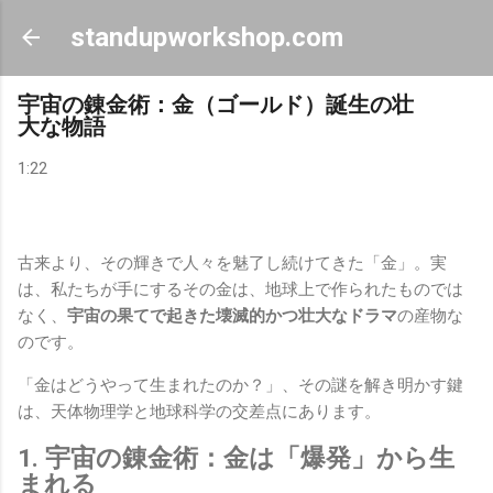
スキップしてメイン コンテンツに移動
standupworkshop.com
宇宙の錬金術：金（ゴールド）誕生の壮
大な物語
1:22
古来より、その輝きで人々を魅了し続けてきた「金」。実
は、私たちが手にするその金は、地球上で作られたものでは
なく、
宇宙の果てで起きた壊滅的かつ壮大なドラマ
の産物な
のです。
「金はどうやって生まれたのか？」、その謎を解き明かす鍵
は、天体物理学と地球科学の交差点にあります。
1. 宇宙の錬金術：金は「爆発」から生
まれる