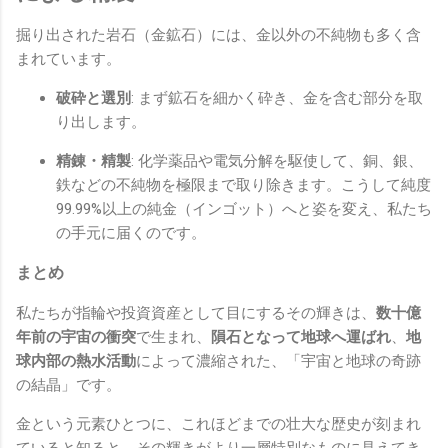
掘り出された岩石（金鉱石）には、金以外の不純物も多く含
まれています。
破砕と選別
: まず鉱石を細かく砕き、金を含む部分を取
り出します。
精錬・精製
: 化学薬品や電気分解を駆使して、銅、銀、
鉄などの不純物を極限まで取り除きます。こうして純度
99.99%以上の純金（インゴット）へと姿を変え、私たち
の手元に届くのです。
まとめ
私たちが指輪や投資資産として目にするその輝きは、
数十億
年前の宇宙の衝突
で生まれ、
隕石となって地球へ運ばれ
、
地
球内部の熱水活動
によって濃縮された、「宇宙と地球の奇跡
の結晶」です。
金という元素ひとつに、これほどまでの壮大な歴史が刻まれ
ていると知ると、その輝きがより一層特別なものに見えてき