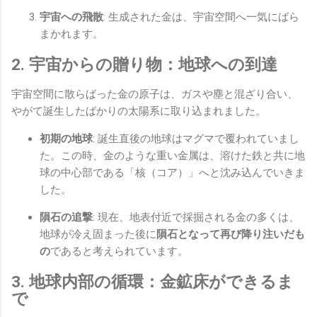
宇宙への飛散
: 生成された金は、宇宙空間へ一気にばら
まかれます。
2. 宇宙からの贈り物：地球への到達
宇宙空間に散らばった金の原子は、ガスや塵と混ざり合い、
やがて誕生したばかりの太陽系に取り込まれました。
初期の地球
: 誕生直後の地球はマグマで覆われていまし
た。この時、金のような重い金属は、溶けた鉄と共に地
球の中心部である「核（コア）」へと沈み込んでいきま
した。
隕石の追撃
: 現在、地表付近で採掘される金の多くは、
地球が冷え固まった後に
隕石となって再び降り注いだも
の
であると考えられています。
3. 地球内部の循環：金鉱床ができるま
で