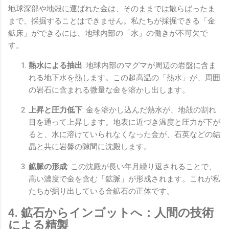
地球深部や地殻に運ばれた金は、そのままでは散らばったま
まで、採掘することはできません。私たちが採掘できる「金
鉱床」ができるには、地球内部の「水」の働きが不可欠で
す。
熱水による抽出
: 地球内部のマグマが周辺の岩盤に含ま
れる地下水を熱します。この超高温の「熱水」が、周囲
の岩石に含まれる微量な金を溶かし出します。
上昇と圧力低下
: 金を溶かし込んだ熱水が、地殻の割れ
目を通って上昇します。地表に近づき温度と圧力が下が
ると、水に溶けていられなくなった金が、石英などの結
晶と共に岩盤の隙間に沈殿します。
鉱脈の形成
: この沈殿が長い年月繰り返されることで、
高い濃度で金を含む「鉱脈」が形成されます。これが私
たちが掘り出している金鉱石の正体です。
4. 鉱石からインゴットへ：人間の技術
による精製