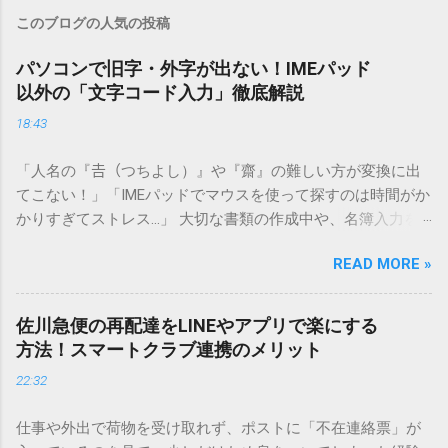
このブログの人気の投稿
パソコンで旧字・外字が出ない！IMEパッド
以外の「文字コード入力」徹底解説
18:43
「人名の『𠮷（つちよし）』や『齋』の難しい方が変換に出
てこない！」「IMEパッドでマウスを使って探すのは時間がか
かりすぎてストレス…」 大切な書類の作成中や、名簿入力を
しているときに、お目当ての漢字がサッと出てこないと焦っ
READ MORE »
てしまいますよね。多くの人が「IMEパッド（手書き入力）」
を使いますが、実はマウスで一画ずつ書くのは非効率です
し、似た漢字が多すぎて結局見つからないことも少なくあり
佐川急便の再配達をLINEやアプリで楽にする
ません。 そこで今回は、IMEパッドを使わずに、特定のコー
方法！スマートクラブ連携のメリット
ドを打ち込むだけで一瞬で旧字や外字、特殊記号を呼び出す
22:32
「文字コード入力」のテクニックを詳しく解説します。 この
方法をマスターすれば、もう難しい漢字の入力で手を止める
仕事や外出で荷物を受け取れず、ポストに「不在連絡票」が
必要はありません。 1. なぜ「変換」しても旧字・外字が出て