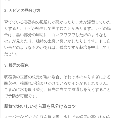
2. カビとの見分け方
育てている容器内の風通しが悪かったり、水が滞留していた
りすると、カビが発生して黒ずむことがあります。カビの場
合は、黒い部分の周辺に「白いフワフワした綿のようなも
の」が見えたり、独特の土臭い臭いがしたりします。もし白
いモヤのようなものがあれば、残念ですが栽培を中止してく
ださい。
3. 根元の変色
収穫前の豆苗の根元が黒い場合、それは水のやりすぎによる
酸欠や、根腐れが始まりかけているサインかもしれません。
こまめに水を取り替え、日光に当てて風通しを良くすること
で予防が可能です。
新鮮でおいしいそら豆を見分けるコツ
スーパーなどでそら豆を選ぶ際、少しでも鮮度の高いものを