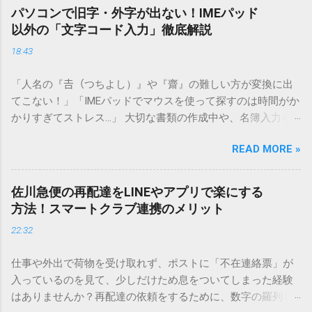
パソコンで旧字・外字が出ない！IMEパッド
以外の「文字コード入力」徹底解説
18:43
「人名の『𠮷（つちよし）』や『齋』の難しい方が変換に出
てこない！」「IMEパッドでマウスを使って探すのは時間がか
かりすぎてストレス…」 大切な書類の作成中や、名簿入力を
しているときに、お目当ての漢字がサッと出てこないと焦っ
READ MORE »
てしまいますよね。多くの人が「IMEパッド（手書き入力）」
を使いますが、実はマウスで一画ずつ書くのは非効率です
し、似た漢字が多すぎて結局見つからないことも少なくあり
佐川急便の再配達をLINEやアプリで楽にする
ません。 そこで今回は、IMEパッドを使わずに、特定のコー
方法！スマートクラブ連携のメリット
ドを打ち込むだけで一瞬で旧字や外字、特殊記号を呼び出す
22:32
「文字コード入力」のテクニックを詳しく解説します。 この
方法をマスターすれば、もう難しい漢字の入力で手を止める
仕事や外出で荷物を受け取れず、ポストに「不在連絡票」が
必要はありません。 1. なぜ「変換」しても旧字・外字が出て
入っているのを見て、少しだけため息をついてしまった経験
こないのか？ そもそも、なぜ普通の変換で出てこない漢字が
はありませんか？再配達の依頼をするために、数字の羅列を
あるのでしょうか。その理由は、パソコンが文字を認識する