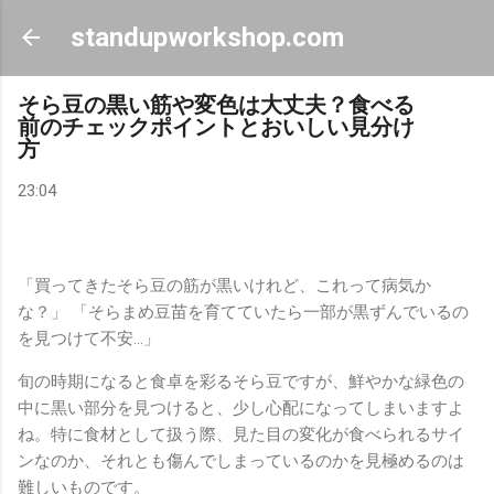
スキップしてメイン コンテンツに移動
standupworkshop.com
そら豆の黒い筋や変色は大丈夫？食べる
前のチェックポイントとおいしい見分け
方
23:04
「買ってきたそら豆の筋が黒いけれど、これって病気か
な？」 「そらまめ豆苗を育てていたら一部が黒ずんでいるの
を見つけて不安…」
旬の時期になると食卓を彩るそら豆ですが、鮮やかな緑色の
中に黒い部分を見つけると、少し心配になってしまいますよ
ね。特に食材として扱う際、見た目の変化が食べられるサイ
ンなのか、それとも傷んでしまっているのかを見極めるのは
難しいものです。