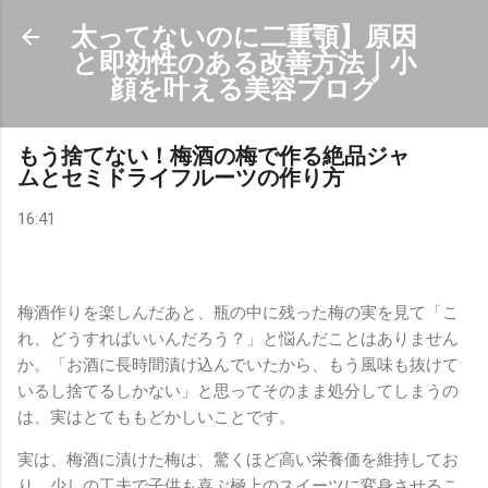
スキップしてメイン コンテンツに移動
太ってないのに二重顎】原因
と即効性のある改善方法｜小
顔を叶える美容ブログ
もう捨てない！梅酒の梅で作る絶品ジャ
ムとセミドライフルーツの作り方
16:41
梅酒作りを楽しんだあと、瓶の中に残った梅の実を見て「こ
れ、どうすればいいんだろう？」と悩んだことはありません
か。「お酒に長時間漬け込んでいたから、もう風味も抜けて
いるし捨てるしかない」と思ってそのまま処分してしまうの
は、実はとてももどかしいことです。
実は、梅酒に漬けた梅は、驚くほど高い栄養価を維持してお
り、少しの工夫で子供も喜ぶ極上のスイーツに変身させるこ