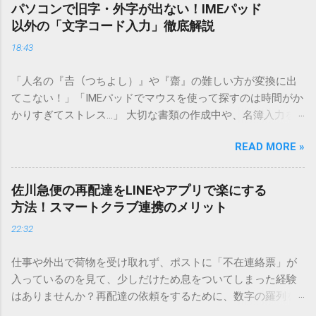
パソコンで旧字・外字が出ない！IMEパッド
以外の「文字コード入力」徹底解説
18:43
「人名の『𠮷（つちよし）』や『齋』の難しい方が変換に出
てこない！」「IMEパッドでマウスを使って探すのは時間がか
かりすぎてストレス…」 大切な書類の作成中や、名簿入力を
しているときに、お目当ての漢字がサッと出てこないと焦っ
READ MORE »
てしまいますよね。多くの人が「IMEパッド（手書き入力）」
を使いますが、実はマウスで一画ずつ書くのは非効率です
し、似た漢字が多すぎて結局見つからないことも少なくあり
佐川急便の再配達をLINEやアプリで楽にする
ません。 そこで今回は、IMEパッドを使わずに、特定のコー
方法！スマートクラブ連携のメリット
ドを打ち込むだけで一瞬で旧字や外字、特殊記号を呼び出す
22:32
「文字コード入力」のテクニックを詳しく解説します。 この
方法をマスターすれば、もう難しい漢字の入力で手を止める
仕事や外出で荷物を受け取れず、ポストに「不在連絡票」が
必要はありません。 1. なぜ「変換」しても旧字・外字が出て
入っているのを見て、少しだけため息をついてしまった経験
こないのか？ そもそも、なぜ普通の変換で出てこない漢字が
はありませんか？再配達の依頼をするために、数字の羅列を
あるのでしょうか。その理由は、パソコンが文字を認識する
電話で打ち込んだり、ドライバーさんの手を煩わせてしまう