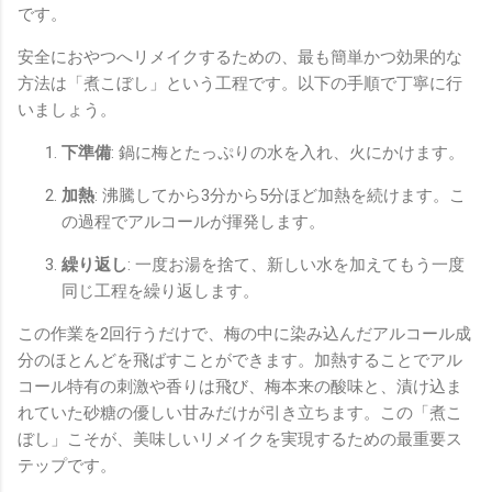
です。
安全におやつへリメイクするための、最も簡単かつ効果的な
方法は「煮こぼし」という工程です。以下の手順で丁寧に行
いましょう。
下準備
: 鍋に梅とたっぷりの水を入れ、火にかけます。
加熱
: 沸騰してから3分から5分ほど加熱を続けます。こ
の過程でアルコールが揮発します。
繰り返し
: 一度お湯を捨て、新しい水を加えてもう一度
同じ工程を繰り返します。
この作業を2回行うだけで、梅の中に染み込んだアルコール成
分のほとんどを飛ばすことができます。加熱することでアル
コール特有の刺激や香りは飛び、梅本来の酸味と、漬け込ま
れていた砂糖の優しい甘みだけが引き立ちます。この「煮こ
ぼし」こそが、美味しいリメイクを実現するための最重要ス
テップです。