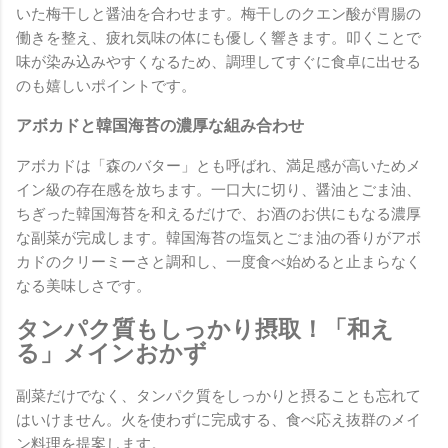
いた梅干しと醤油を合わせます。梅干しのクエン酸が胃腸の
働きを整え、疲れ気味の体にも優しく響きます。叩くことで
味が染み込みやすくなるため、調理してすぐに食卓に出せる
のも嬉しいポイントです。
アボカドと韓国海苔の濃厚な組み合わせ
アボカドは「森のバター」とも呼ばれ、満足感が高いためメ
イン級の存在感を放ちます。一口大に切り、醤油とごま油、
ちぎった韓国海苔を和えるだけで、お酒のお供にもなる濃厚
な副菜が完成します。韓国海苔の塩気とごま油の香りがアボ
カドのクリーミーさと調和し、一度食べ始めると止まらなく
なる美味しさです。
タンパク質もしっかり摂取！「和え
る」メインおかず
副菜だけでなく、タンパク質をしっかりと摂ることも忘れて
はいけません。火を使わずに完成する、食べ応え抜群のメイ
ン料理を提案します。