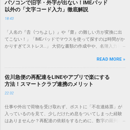
パソコンで旧字・外字が出ない！IMEパッド
以外の「文字コード入力」徹底解説
18:43
「人名の『𠮷（つちよし）』や『齋』の難しい方が変換に出
てこない！」「IMEパッドでマウスを使って探すのは時間がか
かりすぎてストレス…」 大切な書類の作成中や、名簿入力を
しているときに、お目当ての漢字がサッと出てこないと焦っ
READ MORE »
てしまいますよね。多くの人が「IMEパッド（手書き入力）」
を使いますが、実はマウスで一画ずつ書くのは非効率です
し、似た漢字が多すぎて結局見つからないことも少なくあり
佐川急便の再配達をLINEやアプリで楽にする
ません。 そこで今回は、IMEパッドを使わずに、特定のコー
方法！スマートクラブ連携のメリット
ドを打ち込むだけで一瞬で旧字や外字、特殊記号を呼び出す
22:32
「文字コード入力」のテクニックを詳しく解説します。 この
方法をマスターすれば、もう難しい漢字の入力で手を止める
仕事や外出で荷物を受け取れず、ポストに「不在連絡票」が
必要はありません。 1. なぜ「変換」しても旧字・外字が出て
入っているのを見て、少しだけため息をついてしまった経験
こないのか？ そもそも、なぜ普通の変換で出てこない漢字が
はありませんか？再配達の依頼をするために、数字の羅列を
あるのでしょうか。その理由は、パソコンが文字を認識する
電話で打ち込んだり、ドライバーさんの手を煩わせてしまう
仕組みにあります。 日本のパソコンで一般的に使われる漢字