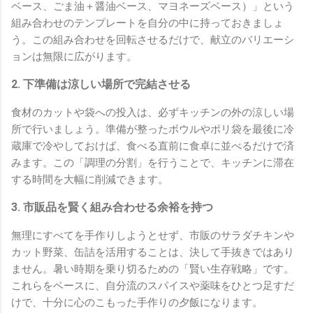
ベース、ごま油＋醤油ベース、マヨネーズベース）」という
組み合わせのテンプレートを自分の中に持っておきましょ
う。この組み合わせを回転させるだけで、献立のバリエーシ
ョンは無限に広がります。
2. 下準備は涼しい場所で完結させる
食材のカットや袋への投入は、必ずキッチンの外の涼しい場
所で行いましょう。準備が整ったボウルやポリ袋を最後に冷
蔵庫で冷やしておけば、食べる直前に食卓に並べるだけで済
みます。この「調理の分割」を行うことで、キッチンに滞在
する時間を大幅に削減できます。
3. 市販品を賢く組み合わせる余裕を持つ
無理にすべてを手作りしようとせず、市販のサラダチキンや
カット野菜、缶詰を活用することは、決して手抜きではあり
ません。暑い時期を乗り切るための「賢い生存戦略」です。
これらをベースに、自分流のスパイスや薬味をひとつ足すだ
けで、十分に心のこもった手作りの夕飯になります。