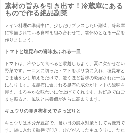
素材の旨みを引き出す！冷蔵庫にある
もので作る絶品副菜
メイン料理の準備中に、少しだけプラスしたい副菜。冷蔵庫
に常備されている食材を組み合わせて、箸休めとなる一品を
作りましょう。
トマトと塩昆布の旨味あふれる一皿
トマトは、冷やして食べると喉越しもよく、夏に欠かせない
野菜です。一口大に切ったトマトをポリ袋に入れ、塩昆布と
ごま油を少し加えるだけで、驚くほど旨味の凝縮された一品
になります。塩昆布に含まれる昆布の成分がトマトの酸味を
抑え、まろやかな味わいに仕上げてくれます。お好みで白ご
まを振ると、風味と栄養価がさらに高まります。
キュウリの叩き梅和えでさっぱりと
キュウリは水分が豊富で、暑い日の脱水対策としても優秀で
す。袋に入れて麺棒で叩き、ひびが入ったキュウリに、たた