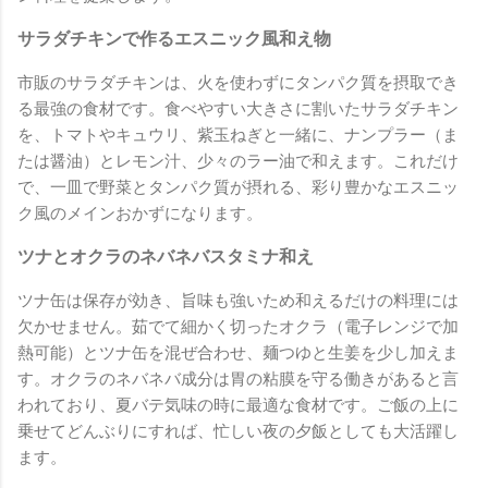
サラダチキンで作るエスニック風和え物
市販のサラダチキンは、火を使わずにタンパク質を摂取でき
る最強の食材です。食べやすい大きさに割いたサラダチキン
を、トマトやキュウリ、紫玉ねぎと一緒に、ナンプラー（ま
たは醤油）とレモン汁、少々のラー油で和えます。これだけ
で、一皿で野菜とタンパク質が摂れる、彩り豊かなエスニッ
ク風のメインおかずになります。
ツナとオクラのネバネバスタミナ和え
ツナ缶は保存が効き、旨味も強いため和えるだけの料理には
欠かせません。茹でて細かく切ったオクラ（電子レンジで加
熱可能）とツナ缶を混ぜ合わせ、麺つゆと生姜を少し加えま
す。オクラのネバネバ成分は胃の粘膜を守る働きがあると言
われており、夏バテ気味の時に最適な食材です。ご飯の上に
乗せてどんぶりにすれば、忙しい夜の夕飯としても大活躍し
ます。