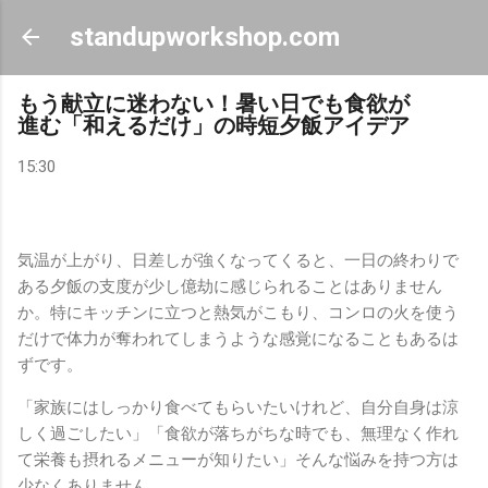
スキップしてメイン コンテンツに移動
standupworkshop.com
もう献立に迷わない！暑い日でも食欲が
進む「和えるだけ」の時短夕飯アイデア
15:30
気温が上がり、日差しが強くなってくると、一日の終わりで
ある夕飯の支度が少し億劫に感じられることはありません
か。特にキッチンに立つと熱気がこもり、コンロの火を使う
だけで体力が奪われてしまうような感覚になることもあるは
ずです。
「家族にはしっかり食べてもらいたいけれど、自分自身は涼
しく過ごしたい」「食欲が落ちがちな時でも、無理なく作れ
て栄養も摂れるメニューが知りたい」そんな悩みを持つ方は
少なくありません。