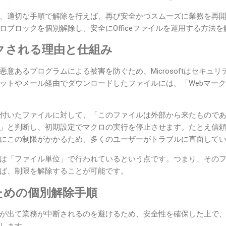
、適切な手順で解除を行えば、再び安全かつスムーズに業務を再
ロブロックを個別解除し、安全にOfficeファイルを運用する方法
クされる理由と仕組み
意あるプログラムによる被害を防ぐため、Microsoftはセキュ
ットやメール経由でダウンロードしたファイルには、「Webマー
付いたファイルに対して、「このファイルは外部から来たもので
」と判断し、初期設定でマクロの実行を停止させます。たとえ信
にこの制限がかかるため、多くのユーザーがトラブルに直面して
は「ファイル単位」で行われているという点です。つまり、その
ば、制限を解除することが可能です。
ための個別解除手順
が出て業務が中断されるのを避けるため、安全性を確保した上で