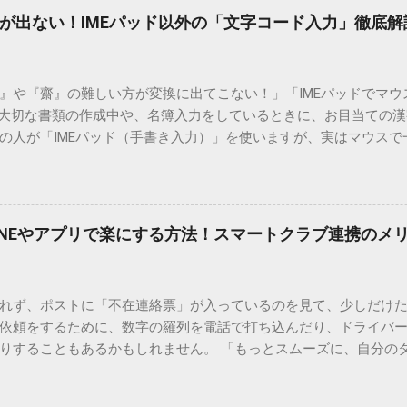
が出ない！IMEパッド以外の「文字コード入力」徹底解
）』や『齋』の難しい方が変換に出てこない！」「IMEパッドでマ
 大切な書類の作成中や、名簿入力をしているときに、お目当ての
の人が「IMEパッド（手書き入力）」を使いますが、実はマウスで
結局見つからないことも少なくありません。 そこで今回は、IME
で旧字や外字、特殊記号を呼び出す「文字コード入力」のテクニ
、もう難しい漢字の入力で手を止める必要はありません。 1. なぜ
そも、なぜ普通の変換で出てこない漢字があるのでしょうか。その
INEやアプリで楽にする方法！スマートクラブ連携のメ
。 日本のパソコンで一般的に使われる漢字は、JIS規格（日本産業
形で整理されています。しかし、人名や地名に使われる非常に古い
は、この一般的な変換リストに含まれていないことが多いのです。
れず、ポストに「不在連絡票」が入っているのを見て、少しだけ
ド）」や「JISコード」といった 文字コード です。パソコン上のすべ
依頼をするために、数字の羅列を電話で打ち込んだり、ドライバ
られています。変換候補に出ない文字でも、この住所（コード）
りすることもあるかもしれません。 「もっとスムーズに、自分の
 2. Windows標準機能！文字コードで漢字を出す「16進数入力
けずに、スマホ一つで完結させたい」 そんな願いを叶えてくれるの
code」を直接入力する方法です。Wordやメモ帳など、多くのWind
、LINEや公式アプリの連携です。これらを活用するだけで、再配
nicode入力） 入力したい文字の「Unicode（例：20BB7）」