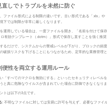
見直しでトラブルを未然に防ぐ
ファイル形式による制限の違いです。古い形式である「.xls」や「
境下では制限が非常に厳しくなります。
を運用している場合は、一度ファイルを開き、「名前を付けて保
マクロ有効テンプレート（.dotm）」形式で保存し直すことを強く推
するだけで、システムからの警戒レベルが下がり、ブロックの頻
の破損リスクを下げることにもつながるため、定常的な業務管理
利便性を両立する運用ルール
い「すべてのマクロを無効にする」といったセキュリティレベル
うと真に危険なウイルスが含まれていた場合に防御できなくなり
ントは以下の3点です。
:
不明なファイルに対しては安易に許可を与えず、必要なファイ