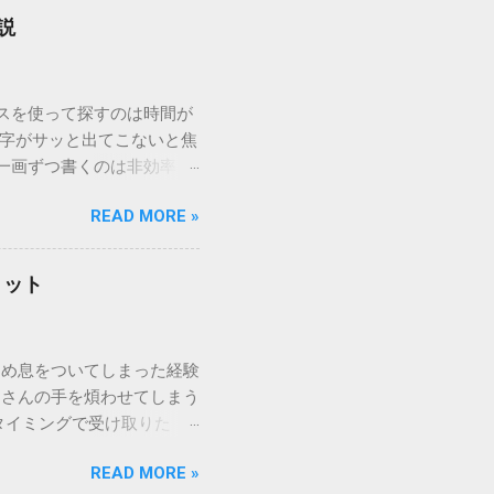
説
ウスを使って探すのは時間が
漢字がサッと出てこないと焦
一画ずつ書くのは非効率で
パッドを使わずに、特定のコ
READ MORE »
ックを詳しく解説します。
「変換」しても旧字・外字
理由は、パソコンが文字を
リット
規格）によって「第1水
漢字（旧字）や、特定の組
 そこで登場するのが
ため息をついてしまった経験
ての文字には、いわば「住
ーさんの手を煩わせてしまう
を直接指定すれば、確実に呼
タイミングで受け取りた
」 最も汎用性が高く、特別な
が、佐川急便の会員制サー
owsアプリケーションで使用
READ MORE »
達のストレスは驚くほど軽く
を把握する。 入力モードを「半