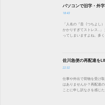
パソコンで旧字・外字
18:43
「人名の『𠮷（つちよし
かかりすぎてストレス…」
ってしまいますよね。多く
すし、似た漢字が多すぎて
ードを打ち込むだけで一瞬
この方法をマスターすれば
が出てこないのか？ そも
佐川急便の再配達をL
認識する仕組みにあります
22:32
準」「第2水準」といった
織だけで作られた「外字」
仕事や外出で荷物を受け取
「Unicode（ユニコー
はありませんか？再配達の
所」のような番号が割り振
ことに申し訳なさを感じた
び出すことができるのです。
い」 「わざわざ電話をか
ソフトも不要なのが「Uni
ビス「スマートクラブ」と
できます。 具体的な手順（U