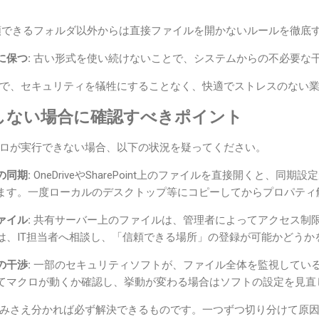
できるフォルダ以外からは直接ファイルを開かないルールを徹底
に保つ:
古い形式を使い続けないことで、システムからの不必要な
で、セキュリティを犠牲にすることなく、快適でストレスのない
しない場合に確認すべきポイント
ロが実行できない場合、以下の状況を疑ってください。
の同期:
OneDriveやSharePoint上のファイルを直接開くと、同
ます。一度ローカルのデスクトップ等にコピーしてからプロパティ
ァイル:
共有サーバー上のファイルは、管理者によってアクセス制
は、IT担当者へ相談し、「信頼できる場所」の登録が可能かどうか
の干渉:
一部のセキュリティソフトが、ファイル全体を監視してい
てマクロが動くか確認し、挙動が変わる場合はソフトの設定を見直
みさえ分かれば必ず解決できるものです。一つずつ切り分けて原