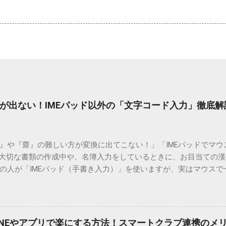
が出ない！IMEパッド以外の「文字コード入力」徹底解
）』や『齋』の難しい方が変換に出てこない！」「IMEパッドでマ
 大切な書類の作成中や、名簿入力をしているときに、お目当ての
の人が「IMEパッド（手書き入力）」を使いますが、実はマウスで
結局見つからないことも少なくありません。 そこで今回は、IME
で旧字や外字、特殊記号を呼び出す「文字コード入力」のテクニ
、もう難しい漢字の入力で手を止める必要はありません。 1. なぜ
そも、なぜ普通の変換で出てこない漢字があるのでしょうか。その
INEやアプリで楽にする方法！スマートクラブ連携のメ