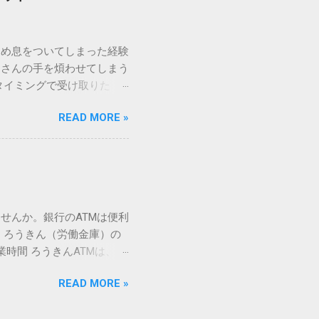
規格）によって「第1水
漢字（旧字）や、特定の組
 そこで登場するのが
ため息をついてしまった経験
ての文字には、いわば「住
ーさんの手を煩わせてしまう
を直接指定すれば、確実に呼
タイミングで受け取りた
」 最も汎用性が高く、特別な
が、佐川急便の会員制サー
owsアプリケーションで使用
READ MORE »
達のストレスは驚くほど軽く
を把握する。 入力モードを「半
的なメリットを徹底解説しま
がら[X]キー**を押す。 入
、佐川急便の個人向け無料
oft Wordで非常に強力
ための基盤となるサービスで
紐付けることで、その利便
届き、不在になる前にあらか
せんか。銀行のATMは便利
」とおさらばできる理由 日
 ろうきん（労働金庫）の
、荷物の受け取り体験が一変
業時間 ろうきんATMは、利
手間すら、過去のものになり
0〜17:00 土曜・日曜・祝
や不在通知がトーク画面に直
READ MORE »
利用でき、 窓口での対応も
依頼できます。 2. 24
0〜23:00 提携ATMでは、
も、通勤電車の中でも、思