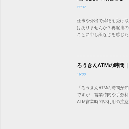
認識する仕組みにあります
22:32
準」「第2水準」といった
織だけで作られた「外字」
仕事や外出で荷物を受け取
「Unicode（ユニコー
はありませんか？再配達の
所」のような番号が割り振
ことに申し訳なさを感じた
び出すことができるのです。
い」 「わざわざ電話をか
ソフトも不要なのが「Uni
ビス「スマートクラブ」と
できます。 具体的な手順（U
なります。この記事では、
角」にする（※重要）。 **「
す。 佐川急便の再配達が
力した数字が、一瞬で対応する
ろうきんATMの時間
会員サービス「スマートク
です。Word上で「20BB7」
18:00
す。 以前はウェブサイト
性が飛躍的に向上していま
「ろうきんATMの時間が
じめ配達時間を変更すると
ですが、営業時間や手数料
本国内で最も利用されてい
ATM営業時間や利用の注意
します。 1. トーク画面
用する場所によって時間が異な
ます。LINE公式アカウ
日：休止（※一部店舗では
接届きます。そのまま画面
可能 です。 1-2. ローソン
時間いつでも、どこでも 