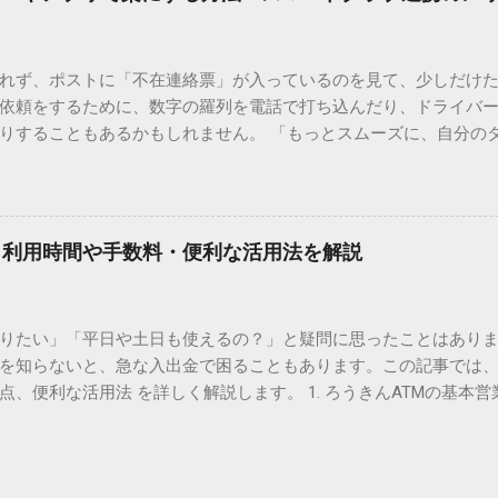
。 日本のパソコンで一般的に使われる漢字は、JIS規格（日本産業
形で整理されています。しかし、人名や地名に使われる非常に古い
は、この一般的な変換リストに含まれていないことが多いのです。
れず、ポストに「不在連絡票」が入っているのを見て、少しだけ
ド）」や「JISコード」といった 文字コード です。パソコン上のすべ
依頼をするために、数字の羅列を電話で打ち込んだり、ドライバ
られています。変換候補に出ない文字でも、この住所（コード）
りすることもあるかもしれません。 「もっとスムーズに、自分の
 2. Windows標準機能！文字コードで漢字を出す「16進数入力
けずに、スマホ一つで完結させたい」 そんな願いを叶えてくれるの
code」を直接入力する方法です。Wordやメモ帳など、多くのWind
、LINEや公式アプリの連携です。これらを活用するだけで、再配
nicode入力） 入力したい文字の「Unicode（例：20BB7）」
忙しい毎日をサポートする便利な受け取り術と、連携による具体
20BB7」**と入力する。 直後にキーボードの**[Alt]キーを押しな
劇的に変わる「スマートクラブ」とは？ まず押さえておきたいのが
漢字（例：𠮷）に変換されます。 注記： この方法は、特にMicros
｜利用時間や手数料・便利な活用法を解説
ラブ」です。これは、荷物の配送状況をリアルタイムで管理する
と打ってA...
を開いてログインする手間がありましたが、現在はLINEやアプリと
す。登録を済ませておくだけで、荷物が発送された瞬間に通知が
知りたい」「平日や土日も使えるの？」と疑問に思ったことはありま
いった先回りの対応が可能になります。 LINE連携で「不在連絡票
を知らないと、急な入出金で困ることもあります。この記事では、
るコミュニケーションアプリ「LINE」を佐川急便と連携させると
点、便利な活用法 を詳しく解説します。 1. ろうきんATMの基本営
からワンタップで依頼 不在連絡票に記載されたQRコードを読み取る
りますが、一般的には次の通りです。 1-1. 店舗内ATM 平日：9:0
ントを友だち追加し、スマートクラブのIDを連携させると、配送予定
土曜日のみ利用可能） 店舗内ATMは、銀行窓口と同じ営業時間で
上のボタンをタップするだけで、希望の日時や場所を指定して再配達を
・セブン銀行など提携ATM 平日：7:00〜23:00 土曜・日曜・祝日：7:0
電話受付の時間制限を気にする必要はありません。深夜でも早朝で