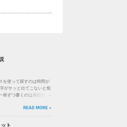
説
ウスを使って探すのは時間が
漢字がサッと出てこないと焦
一画ずつ書くのは非効率で
パッドを使わずに、特定のコ
READ MORE »
ックを詳しく解説します。
「変換」しても旧字・外字
理由は、パソコンが文字を
リット