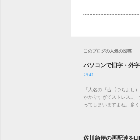
このブログの人気の投稿
パソコンで旧字・外字
18:43
「人名の『𠮷（つちよし
かかりすぎてストレス…」
ってしまいますよね。多く
すし、似た漢字が多すぎて
ードを打ち込むだけで一瞬
この方法をマスターすれば
が出てこないのか？ そも
佐川急便の再配達をL