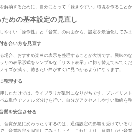
を解消するために、自分にとって「聴きやすい」環境を作ること
るための基本設定の見直し
じやすい「操作性」と「音質」の両面から、設定を最適化してみ
の付き合い方を見直す
る場合、おすすめ楽曲の表示を整理することが大切です。興味の
ラリの表示形式をシンプルな「リスト表示」に切り替えてみてく
ノイズが減り、聴きたい曲がすぐに見つかるようになります。
ルに整理する
押しただけでは、ライブラリが乱雑になりがちです。プレイリス
バム単位でフォルダ分けを行い、自分がアクセスしやすい動線を
で音質を安定させる
、音質が急に変わったりするのは、通信設定の影響を受けている可能性
で、音質設定を固定してみましょう。これにより、意図しない音