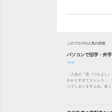
このブログの人気の投稿
パソコンで旧字・外字
18:43
「人名の『𠮷（つちよし
かかりすぎてストレス…」
ってしまいますよね。多く
すし、似た漢字が多すぎて
ードを打ち込むだけで一瞬
この方法をマスターすれば
が出てこないのか？ そも