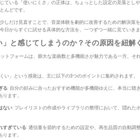
じている「使いにくさ」の正体は、ちょっとした設定の見落とし
とんどです。
少しだけ見直すことで、音楽体験を劇的に改善するための解決策
今日からすぐに試せる具体的な方法を、一つずつ一緒に見ていき
い」と感じてしまうのか？その原因を紐解
配信プラットフォームは、膨大な楽曲数と多機能さが魅力である一方、
くい」という感覚は、主に以下の3つのポイントに集約されます。
ぎる
: 自分の好みに合ったおすすめ機能が多機能ゆえに、本当に聴
あります。
はない
: プレイリストの作成やライブラリの整理において、隠れた
れすぎている
: 通信量を節約するための設定や、再生品質の自動調
あります。