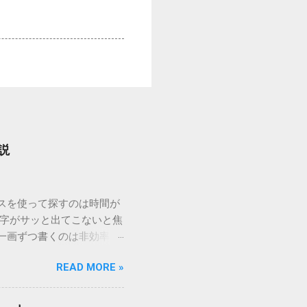
説
ウスを使って探すのは時間が
漢字がサッと出てこないと焦
一画ずつ書くのは非効率で
パッドを使わずに、特定のコ
READ MORE »
ックを詳しく解説します。
「変換」しても旧字・外字
理由は、パソコンが文字を