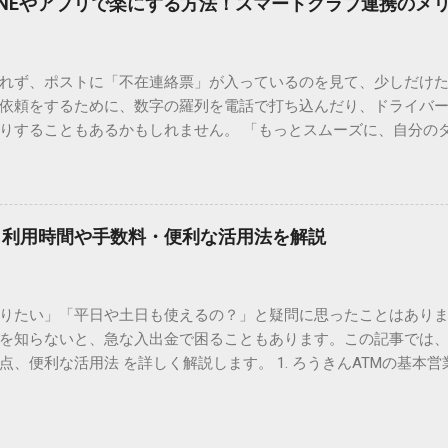
INEやアプリで楽にする方法！スマートクラブ連携のメ
。 日本のパソコンで一般的に使われる漢字は、JIS規格（日本産業
形で整理されています。しかし、人名や地名に使われる非常に古い
は、この一般的な変換リストに含まれていないことが多いのです。
れず、ポストに「不在連絡票」が入っているのを見て、少しだけ
ド）」や「JISコード」といった 文字コード です。パソコン上のすべ
依頼をするために、数字の羅列を電話で打ち込んだり、ドライバ
られています。変換候補に出ない文字でも、この住所（コード）
りすることもあるかもしれません。 「もっとスムーズに、自分の
 2. Windows標準機能！文字コードで漢字を出す「16進数入力
けずに、スマホ一つで完結させたい」 そんな願いを叶えてくれるの
code」を直接入力する方法です。Wordやメモ帳など、多くのWind
、LINEや公式アプリの連携です。これらを活用するだけで、再配
nicode入力） 入力したい文字の「Unicode（例：20BB7）」
忙しい毎日をサポートする便利な受け取り術と、連携による具体
20BB7」**と入力する。 直後にキーボードの**[Alt]キーを押しな
劇的に変わる「スマートクラブ」とは？ まず押さえておきたいのが
漢字（例：𠮷）に変換されます。 注記： この方法は、特にMicros
｜利用時間や手数料・便利な活用法を解説
ラブ」です。これは、荷物の配送状況をリアルタイムで管理する
と打ってA...
を開いてログインする手間がありましたが、現在はLINEやアプリと
す。登録を済ませておくだけで、荷物が発送された瞬間に通知が
知りたい」「平日や土日も使えるの？」と疑問に思ったことはありま
いった先回りの対応が可能になります。 LINE連携で「不在連絡票
を知らないと、急な入出金で困ることもあります。この記事では、
るコミュニケーションアプリ「LINE」を佐川急便と連携させると
点、便利な活用法 を詳しく解説します。 1. ろうきんATMの基本営
からワンタップで依頼 不在連絡票に記載されたQRコードを読み取る
りますが、一般的には次の通りです。 1-1. 店舗内ATM 平日：9:0
ントを友だち追加し、スマートクラブのIDを連携させると、配送予定
土曜日のみ利用可能） 店舗内ATMは、銀行窓口と同じ営業時間で
上のボタンをタップするだけで、希望の日時や場所を指定して再配達を
・セブン銀行など提携ATM 平日：7:00〜23:00 土曜・日曜・祝日：7:0
電話受付の時間制限を気にする必要はありません。深夜でも早朝で