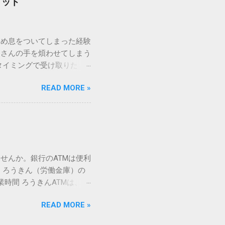
リット
規格）によって「第1水
漢字（旧字）や、特定の組
 そこで登場するのが
ため息をついてしまった経験
ての文字には、いわば「住
ーさんの手を煩わせてしまう
を直接指定すれば、確実に呼
タイミングで受け取りた
」 最も汎用性が高く、特別な
が、佐川急便の会員制サー
owsアプリケーションで使用
READ MORE »
達のストレスは驚くほど軽く
を把握する。 入力モードを「半
的なメリットを徹底解説しま
がら[X]キー**を押す。 入
、佐川急便の個人向け無料
oft Wordで非常に強力
ための基盤となるサービスで
紐付けることで、その利便
届き、不在になる前にあらか
せんか。銀行のATMは便利
」とおさらばできる理由 日
 ろうきん（労働金庫）の
、荷物の受け取り体験が一変
業時間 ろうきんATMは、利
手間すら、過去のものになり
0〜17:00 土曜・日曜・祝
や不在通知がトーク画面に直
READ MORE »
利用でき、 窓口での対応も
依頼できます。 2. 24
0〜23:00 提携ATMでは、
も、通勤電車の中でも、思