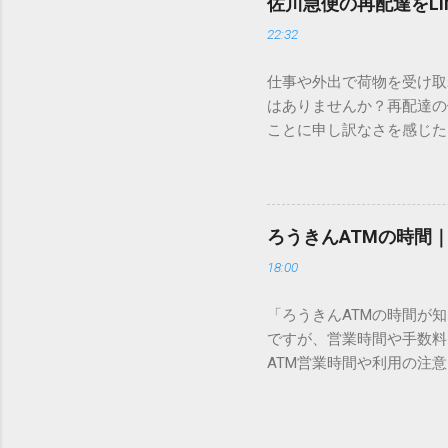
佐川急便の再配達をL
認識する仕組みにあります
22:32
準」「第2水準」といった
織だけで作られた「外字」
仕事や外出で荷物を受け取
「Unicode（ユニコー
はありませんか？再配達の
所」のような番号が割り振
ことに申し訳なさを感じた
び出すことができるのです。
い」 「わざわざ電話をか
ソフトも不要なのが「Uni
ビス「スマートクラブ」と
できます。 具体的な手順（U
なります。この記事では、
角」にする（※重要）。 **「
す。 佐川急便の再配達が
力した数字が、一瞬で対応する
ろうきんATMの時間
会員サービス「スマートク
です。Word上で「20BB7」
18:00
す。 以前はウェブサイト
性が飛躍的に向上していま
「ろうきんATMの時間が
じめ配達時間を変更すると
ですが、営業時間や手数料
本国内で最も利用されてい
ATM営業時間や利用の注意
します。 1. トーク画面
用する場所によって時間が異な
ます。LINE公式アカウ
日：休止（※一部店舗では
接届きます。そのまま画面
可能 です。 1-2. ローソン
時間いつでも、どこでも 