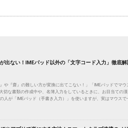
が出ない！IMEパッド以外の「文字コード入力」徹底解
）』や『齋』の難しい方が変換に出てこない！」「IMEパッドでマ
 大切な書類の作成中や、名簿入力をしているときに、お目当ての
の人が「IMEパッド（手書き入力）」を使いますが、実はマウスで
結局見つからないことも少なくありません。 そこで今回は、IME
で旧字や外字、特殊記号を呼び出す「文字コード入力」のテクニ
、もう難しい漢字の入力で手を止める必要はありません。 1. なぜ
そも、なぜ普通の変換で出てこない漢字があるのでしょうか。その