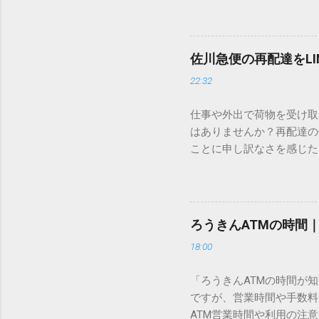
ードを打ち込むだけで一瞬
この方法をマスターすれば
が出てこないのか？ そも
佐川急便の再配達をL
認識する仕組みにあります
22:32
準」「第2水準」といった
織だけで作られた「外字」
仕事や外出で荷物を受け取
「Unicode（ユニコー
はありませんか？再配達の
所」のような番号が割り振
ことに申し訳なさを感じた
び出すことができるのです。
い」 「わざわざ電話をか
ソフトも不要なのが「Uni
ビス「スマートクラブ」と
できます。 具体的な手順（U
なります。この記事では、
角」にする（※重要）。 **「
す。 佐川急便の再配達が
力した数字が、一瞬で対応する
ろうきんATMの時間
会員サービス「スマートク
です。Word上で「20BB7」
18:00
す。 以前はウェブサイト
性が飛躍的に向上していま
「ろうきんATMの時間が
じめ配達時間を変更すると
ですが、営業時間や手数料
本国内で最も利用されてい
ATM営業時間や利用の注意