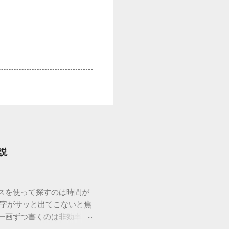
説
ウスを使って探すのは時間が
漢字がサッと出てこないと焦
一画ずつ書くのは非効率で
パッドを使わずに、特定のコ