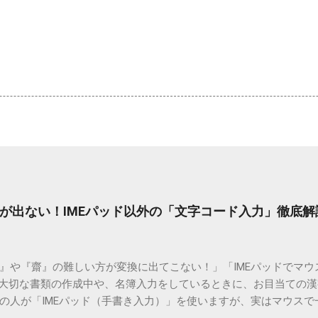
が出ない！IMEパッド以外の「文字コード入力」徹底解
）』や『齋』の難しい方が変換に出てこない！」「IMEパッドでマ
 大切な書類の作成中や、名簿入力をしているときに、お目当ての
の人が「IMEパッド（手書き入力）」を使いますが、実はマウスで
結局見つからないことも少なくありません。 そこで今回は、IME