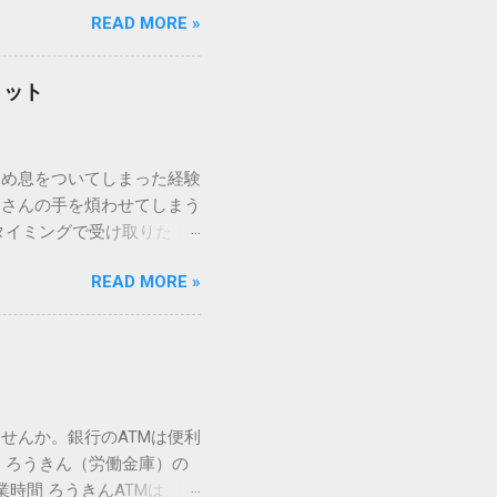
READ MORE »
ックを詳しく解説します。
「変換」しても旧字・外字
理由は、パソコンが文字を
リット
規格）によって「第1水
漢字（旧字）や、特定の組
 そこで登場するのが
ため息をついてしまった経験
ての文字には、いわば「住
ーさんの手を煩わせてしまう
を直接指定すれば、確実に呼
タイミングで受け取りた
」 最も汎用性が高く、特別な
が、佐川急便の会員制サー
owsアプリケーションで使用
READ MORE »
達のストレスは驚くほど軽く
を把握する。 入力モードを「半
的なメリットを徹底解説しま
がら[X]キー**を押す。 入
、佐川急便の個人向け無料
oft Wordで非常に強力
ための基盤となるサービスで
紐付けることで、その利便
届き、不在になる前にあらか
せんか。銀行のATMは便利
」とおさらばできる理由 日
 ろうきん（労働金庫）の
、荷物の受け取り体験が一変
業時間 ろうきんATMは、利