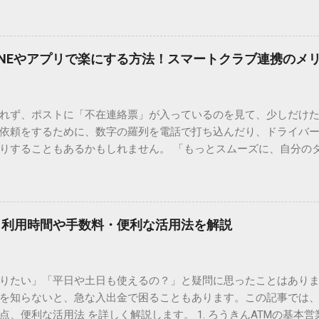
で旧字や外字、特殊記号を呼び出す「文字コード入力」のテクニ
、もう難しい漢字の入力で手を止める必要はありません。 1. なぜ
そも、なぜ普通の変換で出てこない漢字があるのでしょうか。その
INEやアプリで楽にする方法！スマートクラブ連携のメ
。 日本のパソコンで一般的に使われる漢字は、JIS規格（日本産業
形で整理されています。しかし、人名や地名に使われる非常に古い
は、この一般的な変換リストに含まれていないことが多いのです。
れず、ポストに「不在連絡票」が入っているのを見て、少しだけ
ド）」や「JISコード」といった 文字コード です。パソコン上のすべ
依頼をするために、数字の羅列を電話で打ち込んだり、ドライバ
られています。変換候補に出ない文字でも、この住所（コード）
りすることもあるかもしれません。 「もっとスムーズに、自分の
 2. Windows標準機能！文字コードで漢字を出す「16進数入力
けずに、スマホ一つで完結させたい」 そんな願いを叶えてくれるの
code」を直接入力する方法です。Wordやメモ帳など、多くのWind
、LINEや公式アプリの連携です。これらを活用するだけで、再配
nicode入力） 入力したい文字の「Unicode（例：20BB7）」
忙しい毎日をサポートする便利な受け取り術と、連携による具体
20BB7」**と入力する。 直後にキーボードの**[Alt]キーを押しな
劇的に変わる「スマートクラブ」とは？ まず押さえておきたいのが
漢字（例：𠮷）に変換されます。 注記： この方法は、特にMicros
｜利用時間や手数料・便利な活用法を解説
ラブ」です。これは、荷物の配送状況をリアルタイムで管理する
と打ってA...
を開いてログインする手間がありましたが、現在はLINEやアプリと
す。登録を済ませておくだけで、荷物が発送された瞬間に通知が
知りたい」「平日や土日も使えるの？」と疑問に思ったことはありま
いった先回りの対応が可能になります。 LINE連携で「不在連絡票
を知らないと、急な入出金で困ることもあります。この記事では、
るコミュニケーションアプリ「LINE」を佐川急便と連携させると
点、便利な活用法 を詳しく解説します。 1. ろうきんATMの基本営