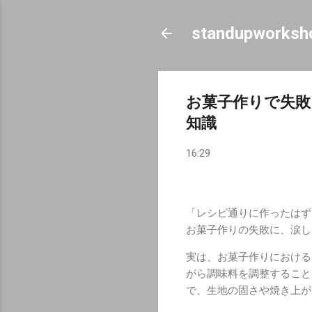
standupworksh
お菓子作りで失敗
知識
16:29
「レシピ通りに作ったはず
お菓子作りの失敗に、涙し
実は、お菓子作りにおける
がら調味料を調整すること
で、生地の固さや焼き上が