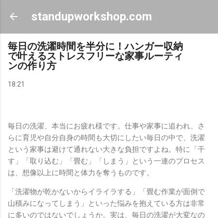
スキップしてメイン コンテンツに移動
standupworkshop.com
毎日の洗濯時間を半分に！ハンガー収納
で叶えるストレスフリーな家事ルーティ
ンの作り方
18:21
毎日の洗濯、本当にお疲れ様です。仕事や家事に追われ、さ
らに育児や自分自身の時間も大切にしたい毎日の中で、洗濯
という家事は避けて通れない大きな負担ですよね。特に「干
す」「取り込む」「畳む」「しまう」という一連のプロセス
は、想像以上に時間と体力を奪うものです。
「洗濯物が乾かないからイライラする」「畳む作業が面倒で
山積みになってしまう」といった悩みを抱えている方は非常
に多いのではないでしょうか。実は、毎日の洗濯が大変なの