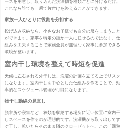
ースを用意し、取り込んだ洗濯物を種類ごとに分けるだけ。
これなら誰でも一瞬で片付けを終えることができます。
家族一人ひとりに役割を分担する
投げ込み収納なら、小さなお子様でも自分の服をしまうこと
ができます。家事を特定の誰か一人に任せるのではなく、仕
組みを工夫することで家族全員が無理なく家事に参加できる
環境が整います。
室内干し環境を整えて時短を促進
天候に左右される外干しは、洗濯の計画を立てる上でリスク
になります。室内干しを中心とした仕組みを作ることで、効
率的なスケジュール管理が可能になります。
物干し動線の見直し
脱衣所や寝室など、衣類を収納する場所に近い位置に室内干
しスペースを作るのが理想的です。洗濯機から取り出してす
ぐ干し、乾いたらそのまま隣のクローゼットへ。この「回遊