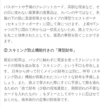
パスポートや予備のクレジットカード、高額な現金など、そ
の日に使わない最重要の貴重品は、カバンの中ではなく、衣
服の下の肌に直接密着させるタイプの薄型ウエストポーチ
（セキュリティポーチ）に隠して身につけます。 上着やTシ
ャツの下に隠れて外からは一切見えないため、路上でカバン
を丸ごと強奪されたとしても、最悪の事態を防ぐことができ
ます。
② スキミング防止機能付きの「薄型財布」
最近の犯罪は、バッグに触れずに電波を使ってクレジットカ
ードの情報を盗み取る「スキミング」という手口も存在しま
す。 日本から持って行くメインの財布とは別に、RFID（スキ
ミング防止）機能が搭載されたコンパクトな財布を準備しま
しょう。また、路上で脅された際にすぐに手渡して難を逃れ
るための「捨て財布（少額の現地通貨と、期限切れの不要な
カードを入れたもの）」をダミーとしてポケットに忍ばせて
おくのも、南米旅行の定番の防衛策です。