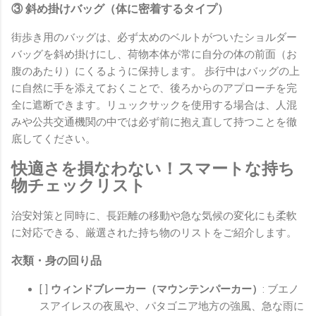
③ 斜め掛けバッグ（体に密着するタイプ）
街歩き用のバッグは、必ず太めのベルトがついたショルダー
バッグを斜め掛けにし、荷物本体が常に自分の体の前面（お
腹のあたり）にくるように保持します。 歩行中はバッグの上
に自然に手を添えておくことで、後ろからのアプローチを完
全に遮断できます。リュックサックを使用する場合は、人混
みや公共交通機関の中では必ず前に抱え直して持つことを徹
底してください。
快適さを損なわない！スマートな持ち
物チェックリスト
治安対策と同時に、長距離の移動や急な気候の変化にも柔軟
に対応できる、厳選された持ち物のリストをご紹介します。
衣類・身の回り品
[ ]
ウィンドブレーカー（マウンテンパーカー）
: ブエノ
スアイレスの夜風や、パタゴニア地方の強風、急な雨に