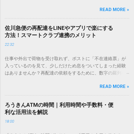
しているときに、お目当ての漢字がサッと出てこないと焦っ
READ MORE »
てしまいますよね。多くの人が「IMEパッド（手書き入力）」
を使いますが、実はマウスで一画ずつ書くのは非効率です
し、似た漢字が多すぎて結局見つからないことも少なくあり
佐川急便の再配達をLINEやアプリで楽にする
ません。 そこで今回は、IMEパッドを使わずに、特定のコー
方法！スマートクラブ連携のメリット
ドを打ち込むだけで一瞬で旧字や外字、特殊記号を呼び出す
22:32
「文字コード入力」のテクニックを詳しく解説します。 この
方法をマスターすれば、もう難しい漢字の入力で手を止める
仕事や外出で荷物を受け取れず、ポストに「不在連絡票」が
必要はありません。 1. なぜ「変換」しても旧字・外字が出て
入っているのを見て、少しだけため息をついてしまった経験
こないのか？ そもそも、なぜ普通の変換で出てこない漢字が
はありませんか？再配達の依頼をするために、数字の羅列を
あるのでしょうか。その理由は、パソコンが文字を認識する
電話で打ち込んだり、ドライバーさんの手を煩わせてしまう
仕組みにあります。 日本のパソコンで一般的に使われる漢字
READ MORE »
ことに申し訳なさを感じたりすることもあるかもしれませ
は、JIS規格（日本産業規格）によって「第1水準」「第2水
ん。 「もっとスムーズに、自分のタイミングで受け取りた
準」といった形で整理されています。しかし、人名や地名に
い」 「わざわざ電話をかけずに、スマホ一つで完結させた
使われる非常に古い漢字（旧字）や、特定の組織だけで作ら
ろうきんATMの時間｜利用時間や手数料・便
い」 そんな願いを叶えてくれるのが、佐川急便の会員制サー
れた「外字」は、この一般的な変換リストに含まれていない
利な活用法を解説
ビス「スマートクラブ」と、LINEや公式アプリの連携です。
ことが多いのです。 そこで登場するのが「Unicode（ユニコ
18:00
これらを活用するだけで、再配達のストレスは驚くほど軽く
ード）」や「JISコード」といった 文字コード です。パソコ
なります。この記事では、忙しい毎日をサポートする便利な
ン上のすべての文字には、いわば「住所」のような番号が割