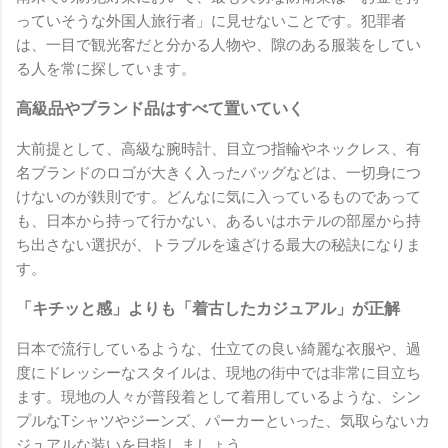
っていそうな外国人旅行者」に見せないことです。犯罪者
は、一目で観光客だと分かる人物や、隙のある服装をしてい
る人を常に探しています。
高級品やブランド品はすべて置いていく
大前提として、高級な腕時計、目立つ指輪やネックレス、有
名ブランドのロゴが大きく入ったバッグなどは、一切身につ
けないのが鉄則です。どんなに気に入っているものであって
も、日本から持って行かない、あるいはホテルの部屋から持
ち出さない選択が、トラブルを遠ざける最大の秘訣になりま
す。
「キチッと感」よりも「着古したカジュアル」が正解
日本で流行しているような、仕立ての良い綺麗な衣服や、過
度にドレッシーなスタイルは、現地の街中では非常に目立ち
ます。現地の人々が普段着として着用しているような、シン
プルなTシャツやジーンズ、パーカーといった、気取らないカ
ジュアルな装いを目指しましょう。