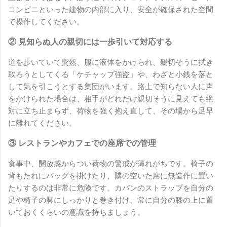
コンビニといった建物の内部に入り、安全が確保された空間
で操作してください。
② 見知らぬ人の親切には一歩引いて対応する
道を歩いていて突然、服に液体をかけられ、親切そうに拭き
取ろうとしてくる「ケチャップ強盗」や、わざと小銭を落と
して気を引こうとする集団がいます。路上で知らない人に声
をかけられた場合は、相手がどれだけ親切そうに見えても絶
対に立ち止まらず、荷物を強く抱え直して、その場から足早
に離れてください。
③ レストランやカフェでの座席での管理
食事中、開放感からつい荷物の警戒が薄れがちです。椅子の
背もたれにバッグを掛けたり、隣の空いた席に無造作に置い
たりするのは非常に危険です。カバンのストラップを自分の
足や椅子の脚にしっかりと巻き付け、常に自分の膝の上に置
いておくくらいの意識を持ちましょう。