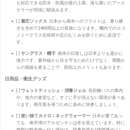
も対応できる防水・防風仕様の上着。落ち着いたアース
カラーが現地に馴染みます。
[ ]
着圧ソックス
: 日本から南米へのフライトは、乗り継
ぎを含めて24時間以上の長旅になります。機内でのエコ
ノミークラス症候群や足のむくみを防ぐために必須で
す。
[ ]
サングラス・帽子
: 南米の日差しは日本よりも遥かに
強力です。紫外線から目を守るためだけでなく、周囲か
らの視線を遮ることで、防犯上のメリットもあります。
日用品・衛生グッズ
[ ]
ウェットティッシュ・消毒ジェル
: 長距離バスの車内
や、地方の食堂など、すぐに手が洗えない環境が多々あ
ります。衛生面を保つために多めに持参しましょう。
[ ]
使い捨てカイロ / ネックウォーマー
: 日本が夏であっ
ても、南半球のアルゼンチンは冬を迎えています。特に
南部の観光地へ行く場合は、防寒対策を1段階厚めにし