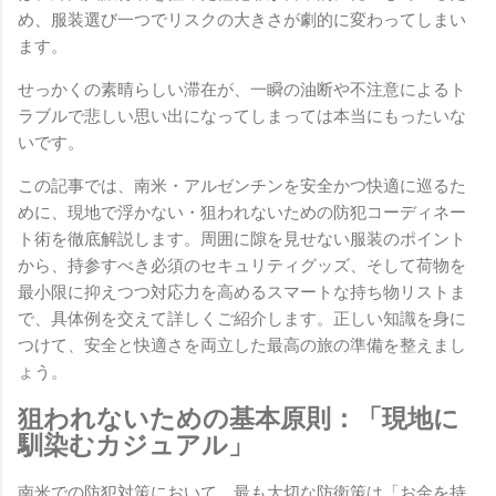
め、服装選び一つでリスクの大きさが劇的に変わってしまい
ます。
せっかくの素晴らしい滞在が、一瞬の油断や不注意によるト
ラブルで悲しい思い出になってしまっては本当にもったいな
いです。
この記事では、南米・アルゼンチンを安全かつ快適に巡るた
めに、現地で浮かない・狙われないための防犯コーディネー
ト術を徹底解説します。周囲に隙を見せない服装のポイント
から、持参すべき必須のセキュリティグッズ、そして荷物を
最小限に抑えつつ対応力を高めるスマートな持ち物リストま
で、具体例を交えて詳しくご紹介します。正しい知識を身に
つけて、安全と快適さを両立した最高の旅の準備を整えまし
ょう。
狙われないための基本原則：「現地に
馴染むカジュアル」
南米での防犯対策において、最も大切な防衛策は「お金を持