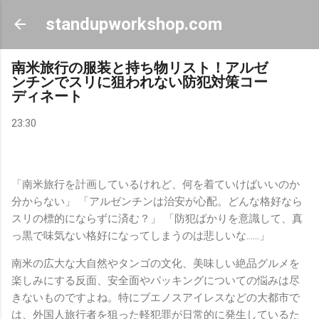
スキップしてメイン コンテンツに移動
standupworkshop.com
南米旅行の服装と持ち物リスト！アルゼ
ンチンでスリに狙われない防犯対策コー
ディネート
23:30
「南米旅行を計画しているけれど、何を着ていけばいいのか
分からない」 「アルゼンチンは治安が心配。どんな格好なら
スリの標的にならずに済む？」 「防犯ばかりを意識して、真
っ黒で味気ない格好になってしまうのは悲しいな……」
南米の広大な大自然やタンゴの文化、美味しい絶品グルメを
楽しみにする反面、安全面やパッキングについての悩みは尽
きないものですよね。特にブエノスアイレスなどの大都市で
は、外国人旅行者を狙った軽犯罪が日常的に発生しているた