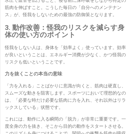
水圧で血管を広げること、寝る前に深呼吸をしながら特定の
筋肉を伸ばすこと。こうした毎日の「自分へのメンテナン
ス」が、怪我をしないための最強の防御策となります。
3. 動作改善：怪我のリスクを減らす身
体の使い方のポイント
怪我をしない人は、身体を「効率よく」使っています。効率
が良いということは、エネルギー消費が少なく、かつ怪我の
リスクも低いということです。
力を抜くことの本当の意味
「力を入れる」ことばかりに意識が向くと、筋肉は硬直し、
スムーズな動きを阻害します。スポーツにおいて理想的なの
は、「必要な時だけ必要な筋肉に力を入れ、それ以外はリラ
ックスしている」状態です。
これには、動作に入る瞬間の「脱力」が非常に重要です。一
度全身の力を抜き、そこから目的の動作をスタートさせる。
このリズムを身につけることで、関節への衝撃を筋肉が吸収