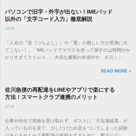
パソコンで旧字・外字が出ない！IMEパッド
以外の「文字コード入力」徹底解説
18:43
「人名の『𠮷（つちよし）』や『齋』の難しい方が変換に出
てこない！」「IMEパッドでマウスを使って探すのは時間がか
かりすぎてストレス…」 大切な書類の作成中や、名簿入力を
しているときに、お目当ての漢字がサッと出てこないと焦っ
READ MORE »
てしまいますよね。多くの人が「IMEパッド（手書き入力）」
を使いますが、実はマウスで一画ずつ書くのは非効率です
し、似た漢字が多すぎて結局見つからないことも少なくあり
佐川急便の再配達をLINEやアプリで楽にする
ません。 そこで今回は、IMEパッドを使わずに、特定のコー
方法！スマートクラブ連携のメリット
ドを打ち込むだけで一瞬で旧字や外字、特殊記号を呼び出す
22:32
「文字コード入力」のテクニックを詳しく解説します。 この
方法をマスターすれば、もう難しい漢字の入力で手を止める
仕事や外出で荷物を受け取れず、ポストに「不在連絡票」が
必要はありません。 1. なぜ「変換」しても旧字・外字が出て
入っているのを見て、少しだけため息をついてしまった経験
こないのか？ そもそも、なぜ普通の変換で出てこない漢字が
はありませんか？再配達の依頼をするために、数字の羅列を