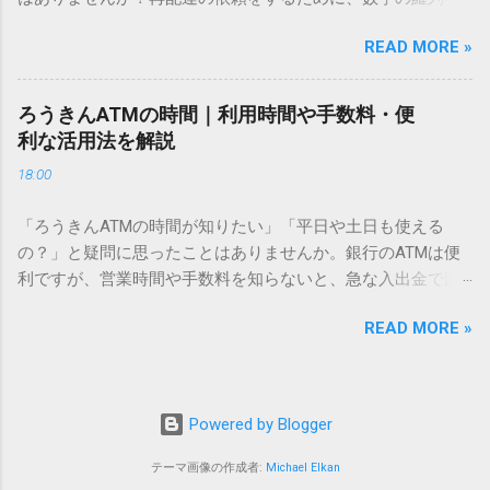
あるのでしょうか。その理由は、パソコンが文字を認識する
電話で打ち込んだり、ドライバーさんの手を煩わせてしまう
仕組みにあります。 日本のパソコンで一般的に使われる漢字
READ MORE »
ことに申し訳なさを感じたりすることもあるかもしれませ
は、JIS規格（日本産業規格）によって「第1水準」「第2水
ん。 「もっとスムーズに、自分のタイミングで受け取りた
準」といった形で整理されています。しかし、人名や地名に
い」 「わざわざ電話をかけずに、スマホ一つで完結させた
使われる非常に古い漢字（旧字）や、特定の組織だけで作ら
ろうきんATMの時間｜利用時間や手数料・便
い」 そんな願いを叶えてくれるのが、佐川急便の会員制サー
れた「外字」は、この一般的な変換リストに含まれていない
利な活用法を解説
ビス「スマートクラブ」と、LINEや公式アプリの連携です。
ことが多いのです。 そこで登場するのが「Unicode（ユニコ
18:00
これらを活用するだけで、再配達のストレスは驚くほど軽く
ード）」や「JISコード」といった 文字コード です。パソコ
なります。この記事では、忙しい毎日をサポートする便利な
ン上のすべての文字には、いわば「住所」のような番号が割
「ろうきんATMの時間が知りたい」「平日や土日も使える
受け取り術と、連携による具体的なメリットを徹底解説しま
り振られています。変換候補に出ない文字でも、この住所
の？」と疑問に思ったことはありませんか。銀行のATMは便
す。 佐川急便の再配達が劇的に変わる「スマートクラブ」と
（コード）を直接指定すれば、確実に呼び出すことができる
利ですが、営業時間や手数料を知らないと、急な入出金で困
は？ まず押さえておきたいのが、佐川急便の個人向け無料会
のです。 2. Windows標準機能！文字コードで漢字を出す「16
ることもあります。この記事では、 ろうきん（労働金庫）の
員サービス「スマートクラブ」です。これは、荷物の配送状
進数入力」 最も汎用性が高く、特別なソフトも不要なのが
READ MORE »
ATM営業時間や利用の注意点、便利な活用法 を詳しく解説し
況をリアルタイムで管理するための基盤となるサービスで
「Unicode」を直接入力する方法です。Wordやメモ帳など、
ます。 1. ろうきんATMの基本営業時間 ろうきんATMは、利用
す。 以前はウェブサイトを開いてログインする手間がありま
多くのWindowsアプリケーションで使用できます。 具体的な
する場所によって時間が異なりますが、一般的には次の通り
したが、現在はLINEやアプリと紐付けることで、その利便性
手順（Unicode入力） 入力したい文字の「Unicode（例：
です。 1-1. 店舗内ATM 平日：9:00〜17:00 土曜・日曜・祝
が飛躍的に向上しています。登録を済ませておくだけで、荷
Powered by Blogger
20BB7）」を把握する。 入力モードを「半角」にする（※重
日：休止（※一部店舗では土曜日のみ利用可能） 店舗内ATM
物が発送された瞬間に通知が届き、不在になる前にあらかじ
要）。 **「20BB7」**と入力する。 直後にキーボードの**
は、銀行窓口と同じ営業時間で利用でき、 窓口での対応も可
テーマ画像の作成者:
Michael Elkan
め配達時間を変更するといった先回りの対応が可能になりま
[Alt]キーを押しながら[X]キー**を押す。 入力した数字が、一
能 です。 1-2. ローソン・セブン銀行など提携ATM 平日：