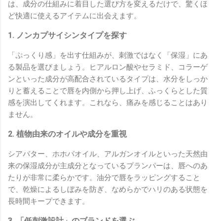
は、成分の仕組みに着目した選び方を変えるだけで、驚くほ
ど快適に使えるアイテムに出会えます。
1. ノンカプサイシンタイプを探す
「ぷっくり感」を出す仕組みが、刺激ではなく「保湿」にあ
る製品を選びましょう。ヒアルロン酸やセラミド、コラーゲ
ンといった成分が高配合されているタイプは、水分をしっか
りと蓄えることで唇を内側から押し上げ、ふっくらとした質
感を演出してくれます。これなら、痛みを感じることはあり
ません。
2. 植物由来のオイルや成分を重視
シアバター、ホホバオイル、アルガンオイルといった天然由
来の保湿成分が主成分となっているプランパーは、唇へのあ
たりが非常に柔らかです。油分で唇をラッピングすること
で、乾燥によるしぼみを防ぎ、なめらかでハリのある状態を
長時間キープできます。
3. 「低刺激設計」のブランドを選ぶ