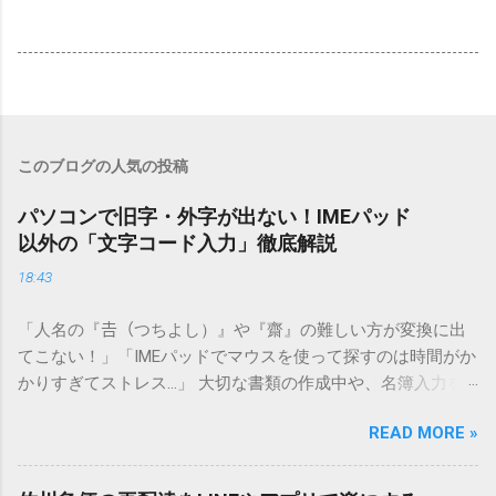
このブログの人気の投稿
パソコンで旧字・外字が出ない！IMEパッド
以外の「文字コード入力」徹底解説
18:43
「人名の『𠮷（つちよし）』や『齋』の難しい方が変換に出
てこない！」「IMEパッドでマウスを使って探すのは時間がか
かりすぎてストレス…」 大切な書類の作成中や、名簿入力を
しているときに、お目当ての漢字がサッと出てこないと焦っ
READ MORE »
てしまいますよね。多くの人が「IMEパッド（手書き入力）」
を使いますが、実はマウスで一画ずつ書くのは非効率です
し、似た漢字が多すぎて結局見つからないことも少なくあり