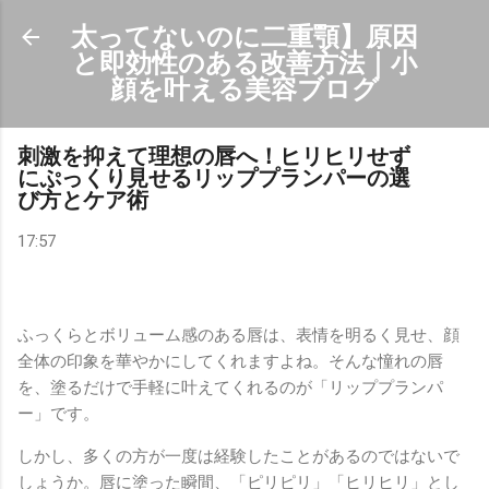
スキップしてメイン コンテンツに移動
太ってないのに二重顎】原因
と即効性のある改善方法｜小
顔を叶える美容ブログ
刺激を抑えて理想の唇へ！ヒリヒリせず
にぷっくり見せるリッププランパーの選
び方とケア術
17:57
ふっくらとボリューム感のある唇は、表情を明るく見せ、顔
全体の印象を華やかにしてくれますよね。そんな憧れの唇
を、塗るだけで手軽に叶えてくれるのが「リッププランパ
ー」です。
しかし、多くの方が一度は経験したことがあるのではないで
しょうか。唇に塗った瞬間、「ピリピリ」「ヒリヒリ」とし