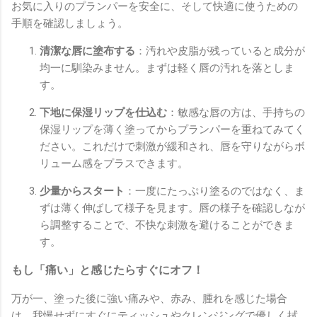
お気に入りのプランパーを安全に、そして快適に使うための
手順を確認しましょう。
清潔な唇に塗布する
：汚れや皮脂が残っていると成分が
均一に馴染みません。まずは軽く唇の汚れを落としま
す。
下地に保湿リップを仕込む
：敏感な唇の方は、手持ちの
保湿リップを薄く塗ってからプランパーを重ねてみてく
ださい。これだけで刺激が緩和され、唇を守りながらボ
リューム感をプラスできます。
少量からスタート
：一度にたっぷり塗るのではなく、ま
ずは薄く伸ばして様子を見ます。唇の様子を確認しなが
ら調整することで、不快な刺激を避けることができま
す。
もし「痛い」と感じたらすぐにオフ！
万が一、塗った後に強い痛みや、赤み、腫れを感じた場合
は、我慢せずにすぐにティッシュやクレンジングで優しく拭