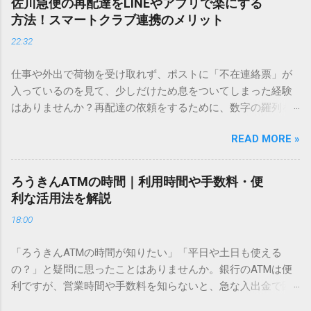
佐川急便の再配達をLINEやアプリで楽にする
ません。 そこで今回は、IMEパッドを使わずに、特定のコー
方法！スマートクラブ連携のメリット
ドを打ち込むだけで一瞬で旧字や外字、特殊記号を呼び出す
22:32
「文字コード入力」のテクニックを詳しく解説します。 この
方法をマスターすれば、もう難しい漢字の入力で手を止める
仕事や外出で荷物を受け取れず、ポストに「不在連絡票」が
必要はありません。 1. なぜ「変換」しても旧字・外字が出て
入っているのを見て、少しだけため息をついてしまった経験
こないのか？ そもそも、なぜ普通の変換で出てこない漢字が
はありませんか？再配達の依頼をするために、数字の羅列を
あるのでしょうか。その理由は、パソコンが文字を認識する
電話で打ち込んだり、ドライバーさんの手を煩わせてしまう
仕組みにあります。 日本のパソコンで一般的に使われる漢字
READ MORE »
ことに申し訳なさを感じたりすることもあるかもしれませ
は、JIS規格（日本産業規格）によって「第1水準」「第2水
ん。 「もっとスムーズに、自分のタイミングで受け取りた
準」といった形で整理されています。しかし、人名や地名に
い」 「わざわざ電話をかけずに、スマホ一つで完結させた
使われる非常に古い漢字（旧字）や、特定の組織だけで作ら
ろうきんATMの時間｜利用時間や手数料・便
い」 そんな願いを叶えてくれるのが、佐川急便の会員制サー
れた「外字」は、この一般的な変換リストに含まれていない
利な活用法を解説
ビス「スマートクラブ」と、LINEや公式アプリの連携です。
ことが多いのです。 そこで登場するのが「Unicode（ユニコ
18:00
これらを活用するだけで、再配達のストレスは驚くほど軽く
ード）」や「JISコード」といった 文字コード です。パソコ
なります。この記事では、忙しい毎日をサポートする便利な
ン上のすべての文字には、いわば「住所」のような番号が割
「ろうきんATMの時間が知りたい」「平日や土日も使える
受け取り術と、連携による具体的なメリットを徹底解説しま
り振られています。変換候補に出ない文字でも、この住所
の？」と疑問に思ったことはありませんか。銀行のATMは便
す。 佐川急便の再配達が劇的に変わる「スマートクラブ」と
（コード）を直接指定すれば、確実に呼び出すことができる
利ですが、営業時間や手数料を知らないと、急な入出金で困
は？ まず押さえておきたいのが、佐川急便の個人向け無料会
のです。 2. Windows標準機能！文字コードで漢字を出す「16
ることもあります。この記事では、 ろうきん（労働金庫）の
員サービス「スマートクラブ」です。これは、荷物の配送状