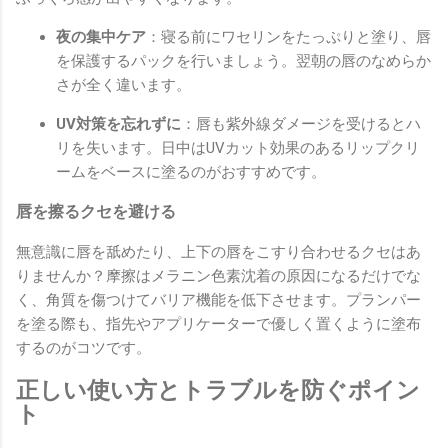
夜の集中ケア
：寝る前にワセリンをたっぷりと塗り、唇
を保護するパックを行いましょう。翌朝の唇のなめらか
さが全く違います。
UV対策を忘れずに
：唇も紫外線ダメージを受けるとハ
リを失います。日中はUVカット効果のあるリップクリ
ームをベースに塗るのがおすすめです。
唇を擦るクセを避ける
無意識に唇を舐めたり、上下の唇をこすり合わせるクセはあ
りませんか？摩擦はメラニン色素沈着の原因になるだけでな
く、角質を傷つけてバリア機能を低下させます。プランパー
を塗る際も、指先やアプリケーターで優しく置くように塗布
するのがコツです。
正しい使い方とトラブルを防ぐポイン
ト