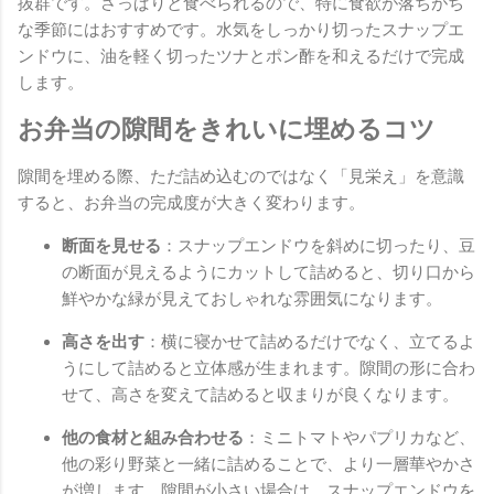
抜群です。さっぱりと食べられるので、特に食欲が落ちがち
な季節にはおすすめです。水気をしっかり切ったスナップエ
ンドウに、油を軽く切ったツナとポン酢を和えるだけで完成
します。
お弁当の隙間をきれいに埋めるコツ
隙間を埋める際、ただ詰め込むのではなく「見栄え」を意識
すると、お弁当の完成度が大きく変わります。
断面を見せる
：スナップエンドウを斜めに切ったり、豆
の断面が見えるようにカットして詰めると、切り口から
鮮やかな緑が見えておしゃれな雰囲気になります。
高さを出す
：横に寝かせて詰めるだけでなく、立てるよ
うにして詰めると立体感が生まれます。隙間の形に合わ
せて、高さを変えて詰めると収まりが良くなります。
他の食材と組み合わせる
：ミニトマトやパプリカなど、
他の彩り野菜と一緒に詰めることで、より一層華やかさ
が増します。隙間が小さい場合は、スナップエンドウを