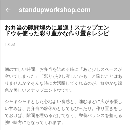
スキップしてメイン コンテンツに移動
standupworkshop.com
お弁当の隙間埋めに最適！スナップエン
ドウを使った彩り豊かな作り置きレシピ
17:53
朝の忙しい時間、お弁当を詰める時に「あと少しスペースが
空いてしまった」「彩りが少し寂しいかも」と悩むことはあ
りませんか？そんな時に大活躍してくれるのが、鮮やかな緑
色が美しいスナップエンドウです。
シャキシャキとした心地よい食感と、噛むほどに広がる優し
い甘みは、お弁当の箸休めとしてもぴったり。作り置きをし
ておけば、隙間を埋めるだけでなく、栄養バランスを整える
強い味方にもなってくれます。