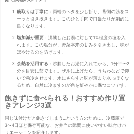
筋取りは丁寧に
：両端のヘタを少し折り、背側の筋をス
ーッと引き抜きます。このひと手間で口当たりが劇的に
良くなります。
塩加減が重要
：沸騰したお湯に対して1%程度の塩を入
れます。この塩分が、野菜本来の甘みを引き出し、味が
ぼやけるのを防ぎます。
余熱を活用する
：沸騰したお湯に入れてから、1分半〜2
分を目安に茹でます。ザルに上げたら、うちわなどで仰
いで急冷させます。水にさらすと味が薄まり水っぽくな
るため、自然に冷ますのが色を鮮やかに保つコツです。
飽きずに食べられる！おすすめ作り置
きアレンジ3選
同じ味付けだと飽きてしまう…という方のために、冷蔵庫で
3〜4日ほど保存可能な、お弁当の隙間に使いやすい味付けバ
リエーションを紹介します。