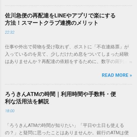
を使いますが、実はマウスで一画ずつ書くのは非効率です
し、似た漢字が多すぎて結局見つからないことも少なくあり
佐川急便の再配達をLINEやアプリで楽にする
ません。 そこで今回は、IMEパッドを使わずに、特定のコー
方法！スマートクラブ連携のメリット
ドを打ち込むだけで一瞬で旧字や外字、特殊記号を呼び出す
22:32
「文字コード入力」のテクニックを詳しく解説します。 この
方法をマスターすれば、もう難しい漢字の入力で手を止める
仕事や外出で荷物を受け取れず、ポストに「不在連絡票」が
必要はありません。 1. なぜ「変換」しても旧字・外字が出て
入っているのを見て、少しだけため息をついてしまった経験
こないのか？ そもそも、なぜ普通の変換で出てこない漢字が
はありませんか？再配達の依頼をするために、数字の羅列を
あるのでしょうか。その理由は、パソコンが文字を認識する
電話で打ち込んだり、ドライバーさんの手を煩わせてしまう
仕組みにあります。 日本のパソコンで一般的に使われる漢字
READ MORE »
ことに申し訳なさを感じたりすることもあるかもしれませ
は、JIS規格（日本産業規格）によって「第1水準」「第2水
ん。 「もっとスムーズに、自分のタイミングで受け取りた
準」といった形で整理されています。しかし、人名や地名に
い」 「わざわざ電話をかけずに、スマホ一つで完結させた
使われる非常に古い漢字（旧字）や、特定の組織だけで作ら
ろうきんATMの時間｜利用時間や手数料・便
い」 そんな願いを叶えてくれるのが、佐川急便の会員制サー
れた「外字」は、この一般的な変換リストに含まれていない
利な活用法を解説
ビス「スマートクラブ」と、LINEや公式アプリの連携です。
ことが多いのです。 そこで登場するのが「Unicode（ユニコ
18:00
これらを活用するだけで、再配達のストレスは驚くほど軽く
ード）」や「JISコード」といった 文字コード です。パソコ
なります。この記事では、忙しい毎日をサポートする便利な
ン上のすべての文字には、いわば「住所」のような番号が割
「ろうきんATMの時間が知りたい」「平日や土日も使える
受け取り術と、連携による具体的なメリットを徹底解説しま
り振られています。変換候補に出ない文字でも、この住所
の？」と疑問に思ったことはありませんか。銀行のATMは便
す。 佐川急便の再配達が劇的に変わる「スマートクラブ」と
（コード）を直接指定すれば、確実に呼び出すことができる