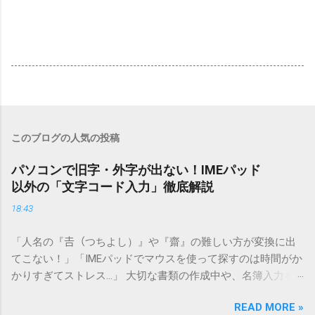
このブログの人気の投稿
パソコンで旧字・外字が出ない！IMEパッド
以外の「文字コード入力」徹底解説
18:43
「人名の『𠮷（つちよし）』や『齋』の難しい方が変換に出
てこない！」「IMEパッドでマウスを使って探すのは時間がか
かりすぎてストレス…」 大切な書類の作成中や、名簿入力を
しているときに、お目当ての漢字がサッと出てこないと焦っ
READ MORE »
てしまいますよね。多くの人が「IMEパッド（手書き入力）」