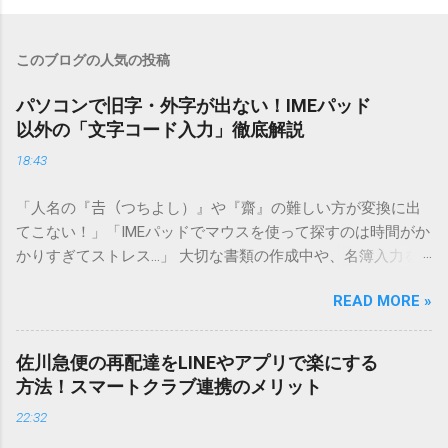
このブログの人気の投稿
パソコンで旧字・外字が出ない！IMEパッド
以外の「文字コード入力」徹底解説
18:43
「人名の『𠮷（つちよし）』や『齋』の難しい方が変換に出
てこない！」「IMEパッドでマウスを使って探すのは時間がか
かりすぎてストレス…」 大切な書類の作成中や、名簿入力を
しているときに、お目当ての漢字がサッと出てこないと焦っ
READ MORE »
てしまいますよね。多くの人が「IMEパッド（手書き入力）」
を使いますが、実はマウスで一画ずつ書くのは非効率です
し、似た漢字が多すぎて結局見つからないことも少なくあり
佐川急便の再配達をLINEやアプリで楽にする
ません。 そこで今回は、IMEパッドを使わずに、特定のコー
方法！スマートクラブ連携のメリット
ドを打ち込むだけで一瞬で旧字や外字、特殊記号を呼び出す
22:32
「文字コード入力」のテクニックを詳しく解説します。 この
方法をマスターすれば、もう難しい漢字の入力で手を止める