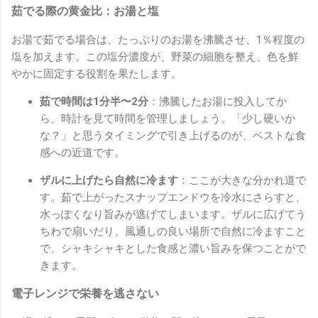
茹でる際の黄金比：お湯と塩
お湯で茹でる場合は、たっぷりのお湯を沸騰させ、1％程度の
塩を加えます。この塩分濃度が、野菜の細胞を整え、色を鮮
やかに固定する役割を果たします。
茹で時間は1分半〜2分
：沸騰したお湯に投入してか
ら、時計を見て時間を管理しましょう。「少し硬いか
な？」と思うタイミングで引き上げるのが、ベストな食
感への近道です。
ザルに上げたら自然に冷ます
：ここが大きな分かれ道で
す。茹で上がったスナップエンドウを冷水にさらすと、
水っぽくなり旨みが逃げてしまいます。ザルに広げてう
ちわで扇いだり、風通しの良い場所で自然に冷ますこと
で、シャキシャキとした食感と濃い旨みを保つことがで
きます。
電子レンジで栄養を逃さない