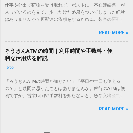
仕事や外出で荷物を受け取れず、ポストに「不在連絡票」が
必要はありません。 1. なぜ「変換」しても旧字・外字が出て
入っているのを見て、少しだけため息をついてしまった経験
こないのか？ そもそも、なぜ普通の変換で出てこない漢字が
はありませんか？再配達の依頼をするために、数字の羅列を
あるのでしょうか。その理由は、パソコンが文字を認識する
電話で打ち込んだり、ドライバーさんの手を煩わせてしまう
仕組みにあります。 日本のパソコンで一般的に使われる漢字
READ MORE »
ことに申し訳なさを感じたりすることもあるかもしれませ
は、JIS規格（日本産業規格）によって「第1水準」「第2水
ん。 「もっとスムーズに、自分のタイミングで受け取りた
準」といった形で整理されています。しかし、人名や地名に
い」 「わざわざ電話をかけずに、スマホ一つで完結させた
使われる非常に古い漢字（旧字）や、特定の組織だけで作ら
ろうきんATMの時間｜利用時間や手数料・便
い」 そんな願いを叶えてくれるのが、佐川急便の会員制サー
れた「外字」は、この一般的な変換リストに含まれていない
利な活用法を解説
ビス「スマートクラブ」と、LINEや公式アプリの連携です。
ことが多いのです。 そこで登場するのが「Unicode（ユニコ
18:00
これらを活用するだけで、再配達のストレスは驚くほど軽く
ード）」や「JISコード」といった 文字コード です。パソコ
なります。この記事では、忙しい毎日をサポートする便利な
ン上のすべての文字には、いわば「住所」のような番号が割
「ろうきんATMの時間が知りたい」「平日や土日も使える
受け取り術と、連携による具体的なメリットを徹底解説しま
り振られています。変換候補に出ない文字でも、この住所
の？」と疑問に思ったことはありませんか。銀行のATMは便
す。 佐川急便の再配達が劇的に変わる「スマートクラブ」と
（コード）を直接指定すれば、確実に呼び出すことができる
利ですが、営業時間や手数料を知らないと、急な入出金で困
は？ まず押さえておきたいのが、佐川急便の個人向け無料会
のです。 2. Windows標準機能！文字コードで漢字を出す「16
ることもあります。この記事では、 ろうきん（労働金庫）の
員サービス「スマートクラブ」です。これは、荷物の配送状
進数入力」 最も汎用性が高く、特別なソフトも不要なのが
READ MORE »
ATM営業時間や利用の注意点、便利な活用法 を詳しく解説し
況をリアルタイムで管理するための基盤となるサービスで
「Unicode」を直接入力する方法です。Wordやメモ帳など、
ます。 1. ろうきんATMの基本営業時間 ろうきんATMは、利用
す。 以前はウェブサイトを開いてログインする手間がありま
多くのWindowsアプリケーションで使用できます。 具体的な
する場所によって時間が異なりますが、一般的には次の通り
したが、現在はLINEやアプリと紐付けることで、その利便性
手順（Unicode入力） 入力したい文字の「Unicode（例：
です。 1-1. 店舗内ATM 平日：9:00〜17:00 土曜・日曜・祝