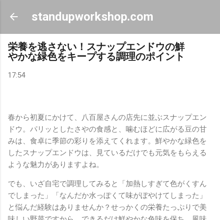
スキップしてメイン コンテンツに移動
standupworkshop.com
栄養を逃さない！スナップエンドウの鮮
やかな緑色をキープする調理のポイント
17:54
春から初夏にかけて、八百屋さんの店先に並ぶスナップエン
ドウ。パリッとしたさやの食感と、噛むほどに広がる豆の甘
みは、食卓に季節の彩りを添えてくれます。鮮やかな緑色を
したスナップエンドウは、見ているだけでも元気をもらえる
ような魅力がありますよね。
でも、いざ自宅で調理してみると「加熱しすぎて色がくすん
でしまった」「なんだか水っぽくて味がぼやけてしまった」
と悩んだ経験はありませんか？せっかくの栄養たっぷりで美
味しい野菜ですから、できるだけ鮮やかな色味を保ち、風味