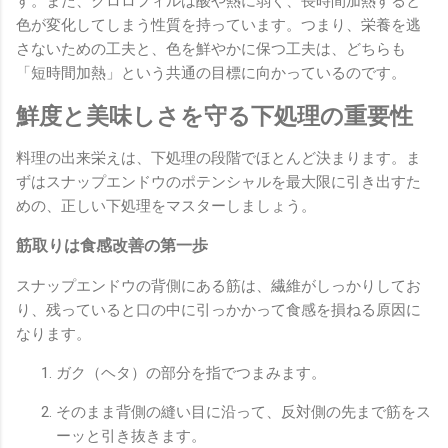
す。また、クロロフィルは酸や熱に弱く、長時間加熱すると
色が変化してしまう性質を持っています。つまり、栄養を逃
さないための工夫と、色を鮮やかに保つ工夫は、どちらも
「短時間加熱」という共通の目標に向かっているのです。
鮮度と美味しさを守る下処理の重要性
料理の出来栄えは、下処理の段階でほとんど決まります。ま
ずはスナップエンドウのポテンシャルを最大限に引き出すた
めの、正しい下処理をマスターしましょう。
筋取りは食感改善の第一歩
スナップエンドウの背側にある筋は、繊維がしっかりしてお
り、残っていると口の中に引っかかって食感を損ねる原因に
なります。
ガク（ヘタ）の部分を指でつまみます。
そのまま背側の縫い目に沿って、反対側の先まで筋をス
ーッと引き抜きます。