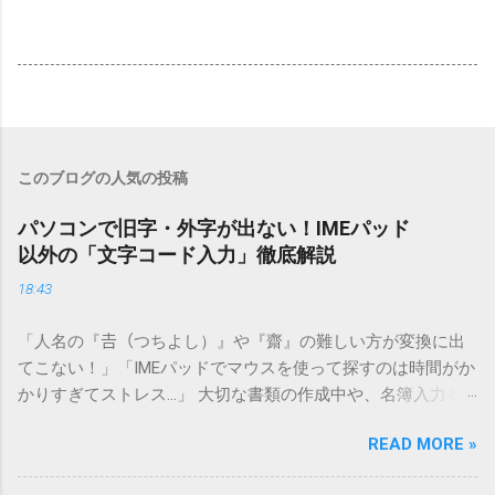
このブログの人気の投稿
パソコンで旧字・外字が出ない！IMEパッド
以外の「文字コード入力」徹底解説
18:43
「人名の『𠮷（つちよし）』や『齋』の難しい方が変換に出
てこない！」「IMEパッドでマウスを使って探すのは時間がか
かりすぎてストレス…」 大切な書類の作成中や、名簿入力を
しているときに、お目当ての漢字がサッと出てこないと焦っ
READ MORE »
てしまいますよね。多くの人が「IMEパッド（手書き入力）」
を使いますが、実はマウスで一画ずつ書くのは非効率です