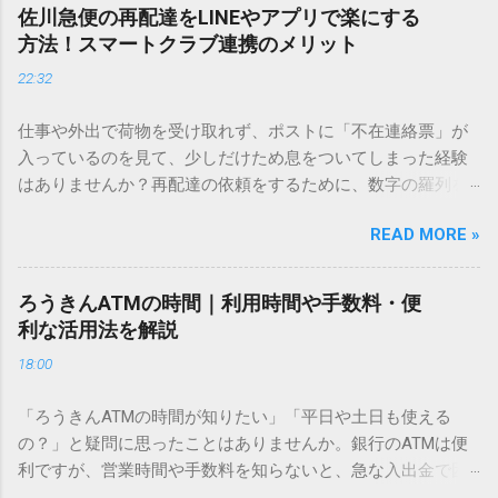
し、似た漢字が多すぎて結局見つからないことも少なくあり
佐川急便の再配達をLINEやアプリで楽にする
ません。 そこで今回は、IMEパッドを使わずに、特定のコー
方法！スマートクラブ連携のメリット
ドを打ち込むだけで一瞬で旧字や外字、特殊記号を呼び出す
22:32
「文字コード入力」のテクニックを詳しく解説します。 この
方法をマスターすれば、もう難しい漢字の入力で手を止める
仕事や外出で荷物を受け取れず、ポストに「不在連絡票」が
必要はありません。 1. なぜ「変換」しても旧字・外字が出て
入っているのを見て、少しだけため息をついてしまった経験
こないのか？ そもそも、なぜ普通の変換で出てこない漢字が
はありませんか？再配達の依頼をするために、数字の羅列を
あるのでしょうか。その理由は、パソコンが文字を認識する
電話で打ち込んだり、ドライバーさんの手を煩わせてしまう
仕組みにあります。 日本のパソコンで一般的に使われる漢字
READ MORE »
ことに申し訳なさを感じたりすることもあるかもしれませ
は、JIS規格（日本産業規格）によって「第1水準」「第2水
ん。 「もっとスムーズに、自分のタイミングで受け取りた
準」といった形で整理されています。しかし、人名や地名に
い」 「わざわざ電話をかけずに、スマホ一つで完結させた
使われる非常に古い漢字（旧字）や、特定の組織だけで作ら
ろうきんATMの時間｜利用時間や手数料・便
い」 そんな願いを叶えてくれるのが、佐川急便の会員制サー
れた「外字」は、この一般的な変換リストに含まれていない
利な活用法を解説
ビス「スマートクラブ」と、LINEや公式アプリの連携です。
ことが多いのです。 そこで登場するのが「Unicode（ユニコ
18:00
これらを活用するだけで、再配達のストレスは驚くほど軽く
ード）」や「JISコード」といった 文字コード です。パソコ
なります。この記事では、忙しい毎日をサポートする便利な
ン上のすべての文字には、いわば「住所」のような番号が割
「ろうきんATMの時間が知りたい」「平日や土日も使える
受け取り術と、連携による具体的なメリットを徹底解説しま
り振られています。変換候補に出ない文字でも、この住所
の？」と疑問に思ったことはありませんか。銀行のATMは便
す。 佐川急便の再配達が劇的に変わる「スマートクラブ」と
（コード）を直接指定すれば、確実に呼び出すことができる
利ですが、営業時間や手数料を知らないと、急な入出金で困
は？ まず押さえておきたいのが、佐川急便の個人向け無料会
のです。 2. Windows標準機能！文字コードで漢字を出す「16
ることもあります。この記事では、 ろうきん（労働金庫）の