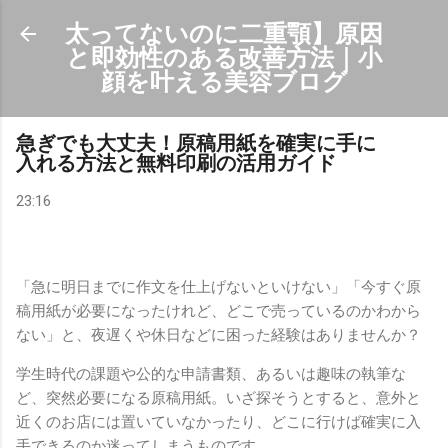
スキップしてメイン コンテンツに移動
太ってないのに二重顎】原因
と即効性のある改善方法｜小
顔を叶える美容ブログ
急ぎでも大丈夫！原稿用紙を確実に手に
入れる方法と無料印刷の活用ガイド
23:16
「急に明日までに作文を仕上げないといけない」「今すぐ原
稿用紙が必要になったけれど、どこで売っているのかわから
ない」と、夜遅くや休日などに困った経験はありませんか？
学生時代の課題や公的な申請書類、あるいは趣味の執筆な
ど、突然必要になる原稿用紙。いざ探そうとすると、意外と
近くのお店には置いていなかったり、どこに行けば確実に入
手できるのか迷ってしまうものです。